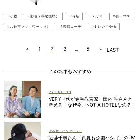
#小物
#復職（職場復帰）
#時短
#メガネ
#働くママ
#お仕事ママ（ワーママ）
#復職コーデ
#トレンド小物
2
«
1
3
…
5
»
LAST
この記事もおすすめ
VERY世代が金融教育家・田内 学さんと
考える「なぜ今、NOT A HOTELなの？」
読み物・インタビュー
近藤千尋さん「真夏も公園ハシゴ」のUV