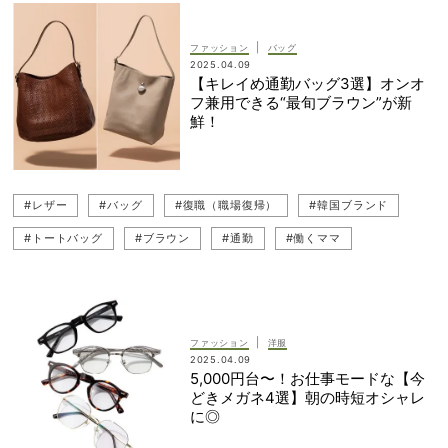
#通勤コーデ
#アウターコーデ
#CPOジャケット
#春アウター
#デニムコーデ
#着回しコーデ
#働くママ
|
ファッション
バッグ
2025.04.09
#復職コーデ
#ジャケットコーデ
【キレイめ通勤バッグ3選】オンオ
フ兼用できる“最旬ブラウン”が新
鮮！
#レザー
#バッグ
#復職（職場復帰）
#韓国ブランド
#トートバッグ
#ブラウン
#通勤
#働くママ
#ANYA HINDMARCH（アニヤ・ハインドマーチ）
#お仕事ママ（ワーママ）
|
ファッション
洋服
2025.04.09
5,000円台〜！お仕事モードな【今
どきメガネ4選】朝の時短オシャレ
に◎