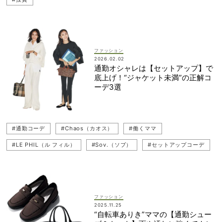
ファッション
2026.02.02
通勤オシャレは【セットアップ】で
底上げ！“ジャケット未満”の正解コ
ーデ3選
#通勤コーデ
#Chaos（カオス）
#働くママ
#LE PHIL（ル フィル）
#Sov.（ソブ）
#セットアップコーデ
#お仕事ママ（ワーママ）
#セットアップ
ファッション
2025.11.25
“自転車ありき”ママの【通勤シュー