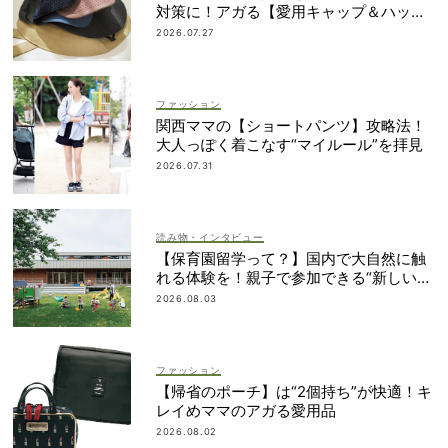
対策に！アガる【愛用キャップ＆ハッ
ト】大公開
2026.07.27
ファッション
関西ママの【ショートパンツ】攻略法！
大人っぽく着こなす“マイルール”を拝見
2026.07.31
読み物・インタビュー
【保育園留学って？】国内で大自然に触
れる体験を！親子で参加できる“新しい選
択肢”
2026.08.03
ファッション
【帰省のポーチ】は“2個持ち”が快適！キ
レイめママのアガる愛用品
2026.08.02