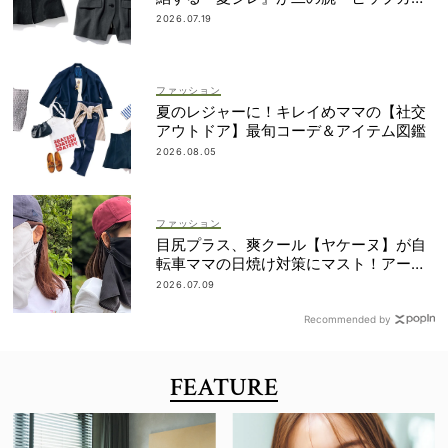
ーに大活躍
2026.07.19
ファッション
夏のレジャーに！キレイめママの【社交
アウトドア】最旬コーデ＆アイテム図鑑
2026.08.05
ファッション
目尻プラス、爽クール【ヤケーヌ】が自
転車ママの日焼け対策にマスト！アーム
カバーの愛用者も
2026.07.09
Recommended by
FEATURE