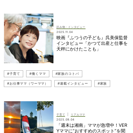
#トレンドシューズ
読み物・インタビュー
2025.11.04
映画『ふつうの子ども』呉美保監督
インタビュー「かつて出産と仕事を
天秤にかけたことも」
#子育て
#働くママ
#家族のコトバ
#お仕事ママ（ワーママ）
#連載インタビュー
#家族
#インタビュー
|
子育て
リアルママ
2025.09.04
「週末は湘南」ママが急増中！VER
Yママに“おすすめのスポット”を聞