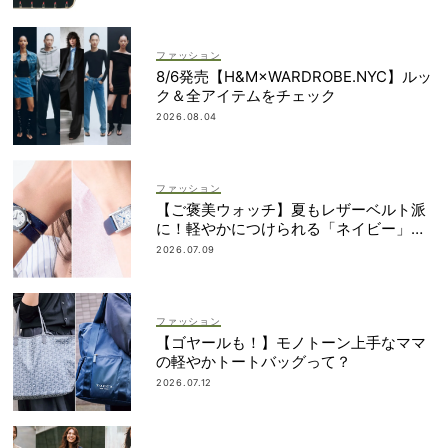
ファッション
8/6発売【H&M×WARDROBE.NYC】ルッ
ク＆全アイテムをチェック
2026.08.04
ファッション
【ご褒美ウォッチ】夏もレザーベルト派
に！軽やかにつけられる「ネイビー」が
狙い目
2026.07.09
ファッション
【ゴヤールも！】モノトーン上手なママ
の軽やかトートバッグって？
2026.07.12