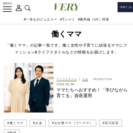
#一生ものジュエリー
#Tシャツ
#紫外線（UV）対策
働くママ
「働くママ」の記事一覧です。働く女性や子育てに頑張るママにフ
ァッション&ライフスタイルなどの情報をお届けします。
|
ライフスタイル
お金
2026.02.06
ママたちへおすすめ！「学びながら
育てる」資産運用
#働くママ
#お金
#お仕事ママ（ワーママ）
#笹川友里
#投資