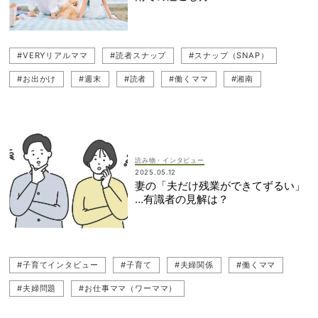
#VERYリアルママ
#読者スナップ
#スナップ（SNAP）
#お出かけ
#週末
#読者
#働くママ
#湘南
#お仕事ママ（ワーママ）
#ライフスタイル
読み物・インタビュー
2025.05.12
妻の「夫だけ残業ができてずるい」
…有識者の見解は？
#子育てインタビュー
#子育て
#夫婦関係
#働くママ
#夫婦問題
#お仕事ママ（ワーママ）