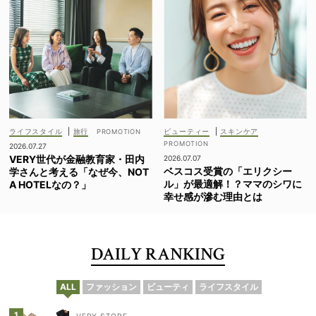
ライフスタイル
|
旅行
ビューティー
|
スキンケア
2026.07.27
VERY世代が金融教育家・田内
2026.07.07
ベスコス受賞の「エリクシー
学さんと考える「なぜ今、NOT
ル」が最適解！？ママのシワに
A HOTELなの？」
幸せ感が滲む理由とは
DAILY RANKING
ALL
ファッション
ビューティ
ライフスタイル
VERY STORE