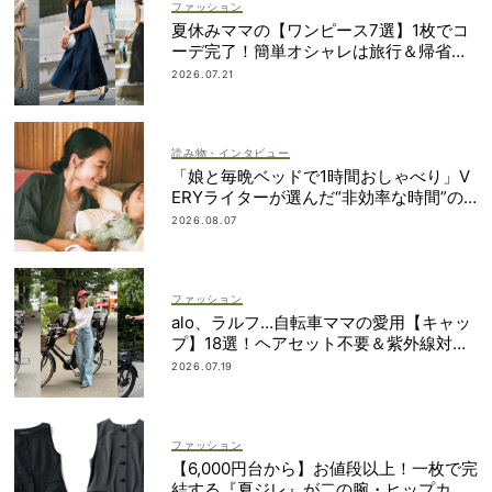
ファッション
夏休みママの【ワンピース7選】1枚でコ
ーデ完了！簡単オシャレは旅行＆帰省に
も
2026.07.21
読み物・インタビュー
「娘と毎晩ベッドで1時間おしゃべり」V
ERYライターが選んだ“非効率な時間”の
使い方
2026.08.07
ファッション
alo、ラルフ…自転車ママの愛用【キャッ
プ】18選！ヘアセット不要＆紫外線対策
にも
2026.07.19
ファッション
【6,000円台から】お値段以上！一枚で完
結する『夏ジレ』が二の腕・ヒップカバ