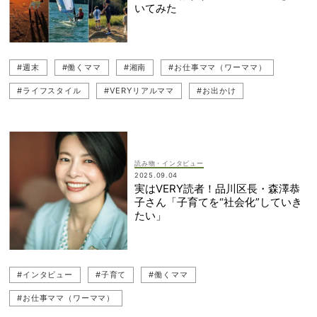
いてみた
#週末
#働くママ
#湘南
#お仕事ママ（ワーママ）
#ライフスタイル
#VERYリアルママ
#お出かけ
読み物・インタビュー
2025.09.04
実はVERY読者！品川区長・森澤恭
子さん「子育てを“社会化”していき
たい」
#インタビュー
#子育て
#働くママ
#お仕事ママ（ワーママ）