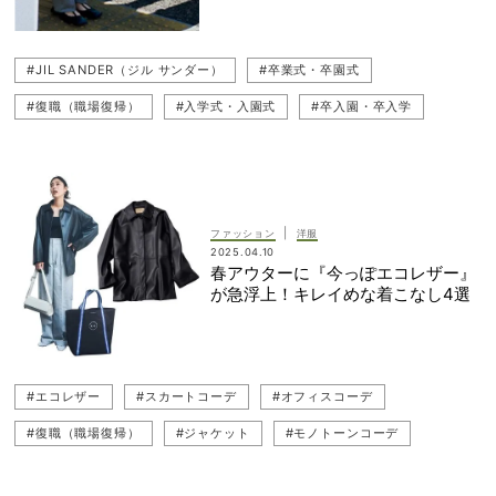
#JIL SANDER（ジル サンダー）
#卒業式・卒園式
#復職（職場復帰）
#入学式・入園式
#卒入園・卒入学
#セットアップコーデ
#フォーマル
#お仕事ママ（ワーママ）
#トートバッグ
#ブランドバッグ
#スーツ
#ハレの日
#The Row（ザ・ロウ）
#桐谷美玲
#働くママ
|
ファッション
洋服
2025.04.10
春アウターに『今っぽエコレザー』
が急浮上！キレイめな着こなし4選
#エコレザー
#スカートコーデ
#オフィスコーデ
#復職（職場復帰）
#ジャケット
#モノトーンコーデ
#UNITED ARROWS（ユナイテッドアローズ）
#お仕事ママ（ワーママ）