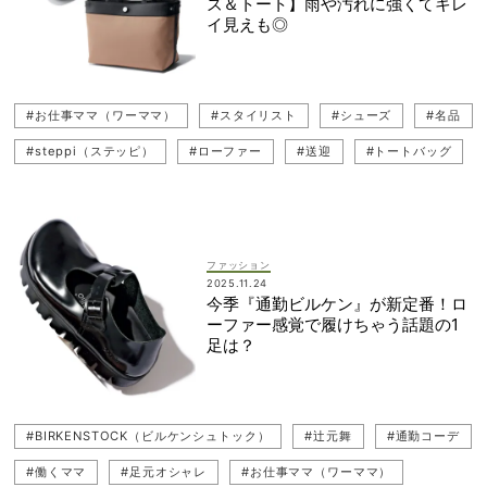
ズ＆トート】雨や汚れに強くてキレ
イ見えも◎
#お仕事ママ（ワーママ）
#スタイリスト
#シューズ
#名品
#steppi（ステッピ）
#ローファー
#送迎
#トートバッグ
#通勤
#働くママ
#撥水
#ぺたんこ（フラットシューズ）
#バッグ
ファッション
2025.11.24
今季『通勤ビルケン』が新定番！ロ
ーファー感覚で履けちゃう話題の1
足は？
#BIRKENSTOCK（ビルケンシュトック）
#辻元舞
#通勤コーデ
#働くママ
#足元オシャレ
#お仕事ママ（ワーママ）