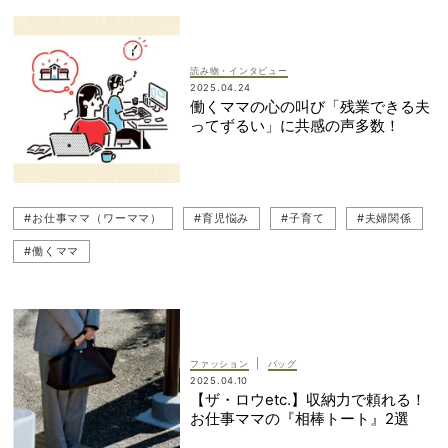
読み物・インタビュー
2025.04.24
働くママの心の叫び「残業できる夫
ってずるい」に共感の声多数！
#お仕事ママ（ワーママ）
#育児悩み
#子育て
#夫婦関係
#働くママ
|
ファッション
バッグ
2025.04.10
【ザ・ロウetc.】収納力で頼れる！
お仕事ママの『相棒トート』2選