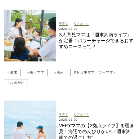
|
子育て
リアルママ
2025.09.03
3人育児ママは『週末湘南ライフ』
が定番！パワーチャージできるおす
すめコースって？
#週末
#働くママ
#湘南
#お仕事ママ（ワーママ）
#お出かけ
|
子育て
リアルママ
2025.09.02
VERYママの【2拠点ライフ】を覗き
見！海辺でのんびりがいい“週末湘
南での過ごし方”