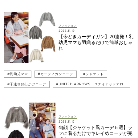
#ショート丈
#細見え
#子連れお出かけコーデ
#キレイめ
#ラメニット
#ワントーンコーデ
#産後ママ
#インナー
#ADAM ET ROPE'（アダム エ ロペ）
#読者スナップ
ファッション
2023.11.19
#1er Arrondissement（プルミエ アロンディスモン）
【今どきカーディガン】20連発！乳
幼児ママも羽織るだけで簡単おしゃ
#CURENSOLOGY（カレンソロジー）
#カラーニット
れ
#乳幼児ママ
#LOUNIE（ルーニィ）
#ニットカーディガン
#RIM.ARK（リムアーク）
#シンプルコーデ
#カラーアイテム
#乳幼児ママ
#カーディガンコーデ
#ジャケット
#ジャケット
#Ballsey（ボールジィ）
#UNIQLO（ユニクロ）
#子連れお出かけコーデ
#UNITED ARROWS（ユナイテッドアローズ）
#styling/（スタイリング）
#カラーニット
#甘トップス
#ニットカーディガン
#UNITED ARROWS（ユナイテッドアローズ）
#カジュアル
#MACPHEE（マカフィー）
#Whim Gazette（ウィム ガゼット）
#CFCL（シーエフシーエル）
#甘トップス
#ラメニット
#ADAM ET ROPE'（アダム エ ロペ）
#カーディガンコーデ
#トレンド
#アメスリ
ファッション
2023.11.12
#CURENSOLOGY（カレンソロジー）
#トレンド
#MACPHEE（マカフィー）
#抱っこ紐コーデ
#優木まおみ
旬顔【ジャケット風カーデ５選】ラ
フに着るだけでキレイめコーデが完
#LOUNIE（ルーニィ）
#優木まおみ
#Ballsey（ボールジィ）
#お出かけ