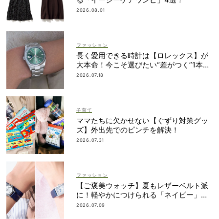
2026.08.01
ファッション
長く愛用できる時計は【ロレックス】が
大本命！今こそ選びたい“差がつく”1本
は？
2026.07.18
子育て
ママたちに欠かせない【ぐずり対策グッ
ズ】外出先でのピンチを解決！
2026.07.31
ファッション
【ご褒美ウォッチ】夏もレザーベルト派
に！軽やかにつけられる「ネイビー」が
狙い目
2026.07.09