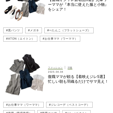
ーママが『本当に使えた服と小物』
をシェア！
#黒パンツ
#メガネ
#ぺたんこ（フラットシューズ）
#ATON（エイトン）
#お仕事ママ（ワーママ）
#ジレ（ベスト）
#復職コーデ
#UNITED ARROWS（ユナイテッドアローズ）
#ヘアアクセ
#通勤コーデ
#steppi（ステッピ）
|
ファッション
洋服
#CURENSOLOGY（カレンソロジー）
#DÉPAREILLÉ（デパリエ）
2025.04.04
復職ママが頼る【着映えジレ5選】
#復職（職場復帰）
#UNITED ARROWS green label relaxing（ユナイテッド アローズ グリーン レーベル リラクシング）
忙しい朝も羽織るだけでサマ見え！
#cygne（シーニュ）
#UNIQLO（ユニクロ）
#オフィスコーデ
#カーディガン
#Ballsey（ボールジィ）
#お仕事ママ（ワーママ）
#ジレコーデ（ベストコーデ）