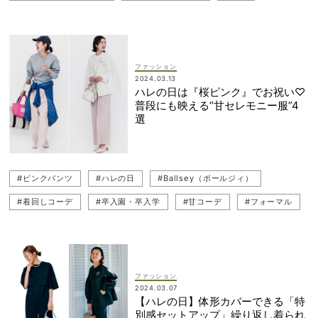
#通勤コーデ
#TOMORROWLAND（トゥモローランド）
#Ballsey（ボールジィ）
ファッション
2024.03.13
ハレの日は『桜ピンク』でお祝い♡
普段にも映える“甘セレモニー服”4
選
#ピンクパンツ
#ハレの日
#Ballsey（ボールジィ）
#着回しコーデ
#卒入園・卒入学
#甘コーデ
#フォーマル
#母行事コーデ
#ブラウス
#カラーツイード
#ツイード
#甘ブラウス
#ジャケット
#LE PHIL（ル フィル）
#遠足コーデ
#uncrave（アンクレイヴ）
#卒業式・卒園式
ファッション
2024.03.07
#yori（ヨリ）
#入学式・入園式
#ピンクコーデ
【ハレの日】体形カバーできる「特
別感セットアップ」繰り返し着られ