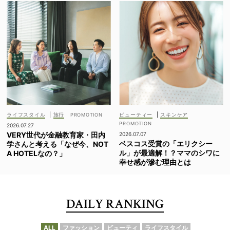
ライフスタイル
|
旅行
ビューティー
|
スキンケア
2026.07.27
VERY世代が金融教育家・田内
2026.07.07
ベスコス受賞の「エリクシー
学さんと考える「なぜ今、NOT
ル」が最適解！？ママのシワに
A HOTELなの？」
幸せ感が滲む理由とは
DAILY RANKING
ALL
ファッション
ビューティ
ライフスタイル