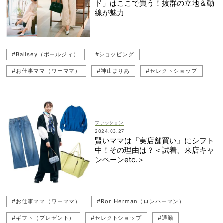
ド」はここで買う！抜群の立地＆動
#theory luxe（セオリーリュクス）
#ハレの日
#ツイード
線が魅力
#コンサバスタイル
#Ballsey（ボールジィ）
#ショッピング
#お仕事ママ（ワーママ）
#神山まりあ
#セレクトショップ
#VASIC（ヴァジック）
#MACPHEE（マカフィー）
#TOMORROWLAND（トゥモローランド）
ファッション
2024.03.27
賢いママは『実店舗買い』にシフト
中！その理由は？＜試着、来店キャ
ンペーンetc.＞
#お仕事ママ（ワーママ）
#Ron Herman（ロンハーマン）
#ギフト（プレゼント）
#セレクトショップ
#通勤