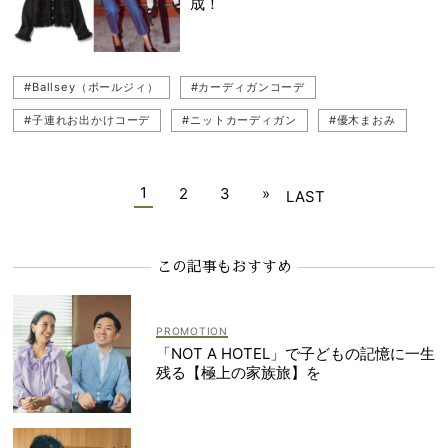
成！
#1er Arrondissement（プルミエ アロンディスモン）
#Ballsey（ボールジィ）
#カーディガンコーデ
#子連れお出かけコーデ
#ニットカーディガン
#優木まおみ
#ジャケット
#MACPHEE（マカフィー）
#Whim Gazette（ウィム ガゼット）
1
2
3
»
LAST
#CURENSOLOGY（カレンソロジー）
この記事もおすすめ
「NOT A HOTEL」で子どもの記憶に一生
残る【極上の家族旅】を