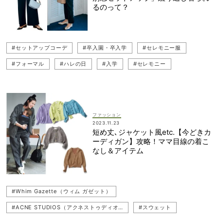
#セレモニー服
るのって？
#セットアップコーデ
#卒入園・卒入学
#セレモニー服
#フォーマル
#ハレの日
#入学
#セレモニー
#セットアップ
#浅見れいな
#UNITED ARROWS（ユナイテッドアローズ）
#Ballsey（ボールジィ）
#コスパ服
#卒業式・卒園式
ファッション
2023.11.23
短め丈､ジャケット風etc.【今どきカ
ーディガン】攻略！ママ目線の着こ
なし＆アイテム
#Whim Gazette（ウィム ガゼット）
#ACNE STUDIOS（アクネストゥディオズ）
#スウェット