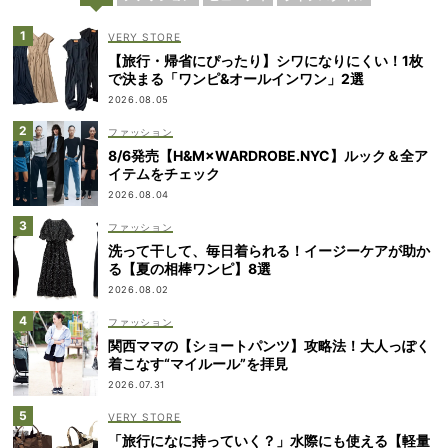
VERY STORE
【旅行・帰省にぴったり】シワになりにくい！1枚
で決まる「ワンピ&オールインワン」2選
2026.08.05
ファッション
8/6発売【H&M×WARDROBE.NYC】ルック＆全ア
イテムをチェック
2026.08.04
ファッション
洗って干して、毎日着られる！イージーケアが助か
る【夏の相棒ワンピ】8選
2026.08.02
ファッション
関西ママの【ショートパンツ】攻略法！大人っぽく
着こなす“マイルール”を拝見
2026.07.31
VERY STORE
「旅行になに持っていく？」水際にも使える【軽量