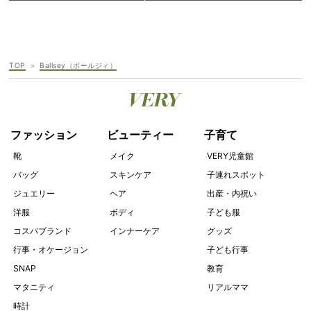
TOP
Ballsey（ボールジィ）
ファッション
ビューティー
子育て
靴
メイク
VERY児童館
バッグ
スキンケア
子連れスポット
ジュエリー
ヘア
出産・内祝い
洋服
ボディ
子ども服
コスパブランド
インナーケア
グッズ
行事・オケージョン
子ども行事
SNAP
教育
マタニティ
リアルママ
時計