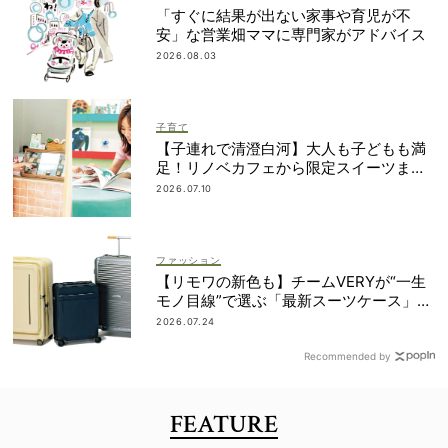
「すぐに結果が出ない家事や育児が不
安」な営業畑ママに専門家がアドバイス
2026.08.03
子育て
【子連れで清澄白河】大人も子どもも満
足！リノベカフェから限定スイーツまで
最旬スポット3選
2026.07.10
ファッション
【リモワの新色も】チームVERYが“一生
モノ目線”で選ぶ「最新スーツケース」5
選！
2026.07.24
Recommended by
FEATURE