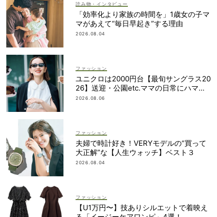
読み物・インタビュー
「効率化より家族の時間を」1歳女の子マ
マがあえて“毎日早起き”する理由
2026.08.04
ファッション
ユニクロは2000円台【最旬サングラス20
26】送迎・公園etc.ママの日常にハマる
「名品」を厳選！
2026.08.06
ファッション
夫婦で時計好き！VERYモデルの“買って
大正解”な【人生ウォッチ】ベスト３
2026.08.04
ファッション
【U1万円〜】技ありシルエットで着映え
る「イージーケアワンピ」4選！