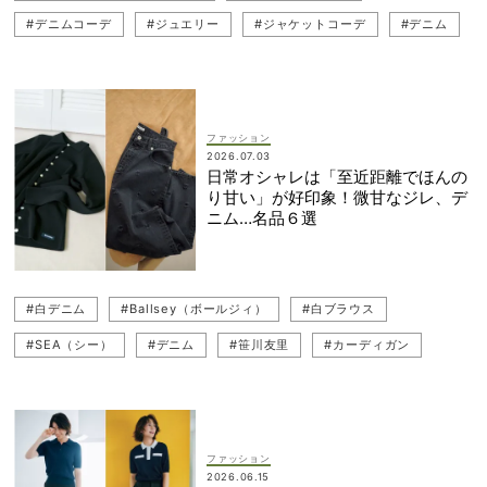
#デニムコーデ
#ジュエリー
#ジャケットコーデ
#デニム
#リング
#重ねづけジュエリー
#ピアス
#Ballsey（ボールジィ）
#ポロニット
#カーディガン
#白ブラウス
#ブラウス
#INSCRIRE（アンスクリア）
ファッション
2026.07.03
#HIROTAKA（ヒロタカ）
#ジャケット
#SEA（シー）
日常オシャレは「至近距離でほんの
り甘い」が好印象！微甘なジレ、デ
#ジレ（ベスト）
#笹川友里
#イヤーカフ
ニム…名品６選
#パールジュエリー
#白デニム
#Ballsey（ボールジィ）
#白ブラウス
#SEA（シー）
#デニム
#笹川友里
#カーディガン
#MACHATT（マチャット）
#ブラウス
#INSCRIRE（アンスクリア）
#ポロニット
#ジレ（ベスト）
#デニムコーデ
ファッション
2026.06.15