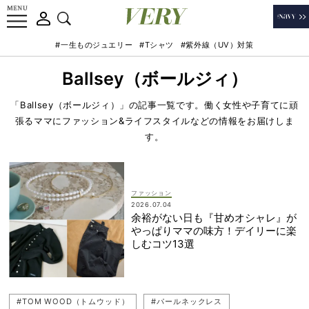
#一生ものジュエリー
#Tシャツ
#紫外線（UV）対策
Ballsey（ボールジィ）
「Ballsey（ボールジィ）」の記事一覧です。働く女性や子育てに頑
張るママにファッション&ライフスタイルなどの情報をお届けしま
す。
ファッション
2026.07.04
余裕がない日も『甘めオシャレ』が
やっぱりママの味方！デイリーに楽
しむコツ13選
#TOM WOOD（トムウッド）
#パールネックレス