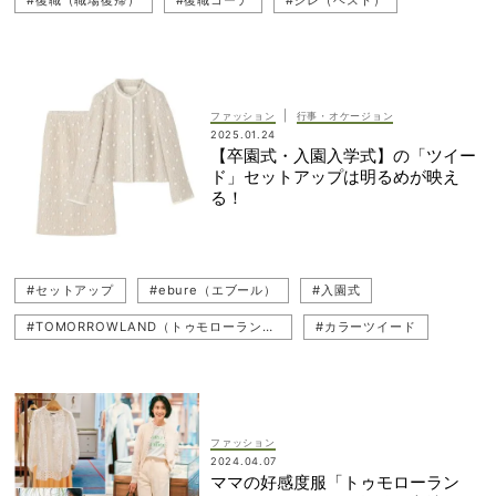
#復職（職場復帰）
#復職コーデ
#ジレ（ベスト）
#UNITED ARROWS（ユナイテッドアローズ）
#DÉPAREILLÉ（デパリエ）
#通勤コーデ
#cygne（シーニュ）
#UNITED ARROWS green label relaxing（ユナイテッド アローズ グリーン レーベル リラクシング）
#働くママ
|
ファッション
行事・オケージョン
2025.01.24
#オフィスコーデ
#Ballsey（ボールジィ）
【卒園式・入園入学式】の「ツイー
ド」セットアップは明るめが映え
る！
#セットアップ
#ebure（エブール）
#入園式
#TOMORROWLAND（トゥモローランド）
#カラーツイード
#幼稚園
#小学校
#卒業式・卒園式
#コンサバ
#入学式・入園式
#卒入園・卒入学
#ANAYI（アナイ）
#セットアップコーデ
#入園
#コンサバコーデ
#幼稚園ママ
ファッション
2024.04.07
#入学
#Ballsey（ボールジィ）
#コンサバママ
#キレイめ
ママの好感度服「トゥモローラン