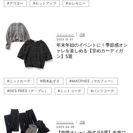
#アウター
#セットアップ
#セレモニー
#TOMORROWLAND（トゥモローランド）
#近藤千尋
#Ballsey（ボールジィ）
#卒業式・卒園式
#入学式・入園式
|
ファッション
洋服
2025.12.21
年末年始のイベントに！季節感オシ
ャレを楽しめる【甘めカーディガ
ン】5選
#ニットカーデ
#岡本あずさ
#MACPHEE（マカフィー）
#DES PRÉS（デ・プレ）
#ニットコーデ
#パンツコーデ
#Ballsey（ボールジィ）
#ニット
#カーディガンコーデ
#冬コーデ
#ニットカーディガン
#カーディガン
#お出かけ
#キレイめ
|
ファッション
洋服
2025.04.29
【復職オシャレ新名品5選】先輩ワ