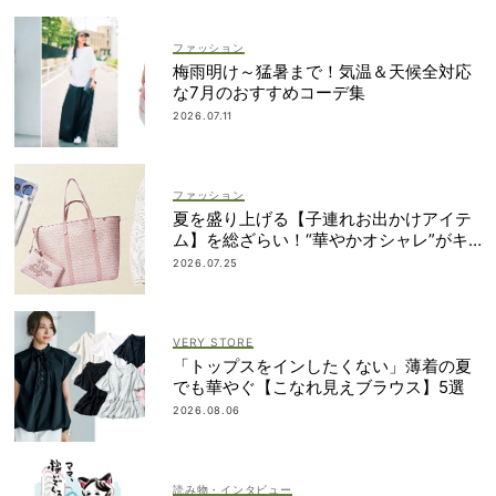
ファッション
梅雨明け～猛暑まで！気温＆天候全対応
な7月のおすすめコーデ集
2026.07.11
ファッション
夏を盛り上げる【子連れお出かけアイテ
ム】を総ざらい！“華やかオシャレ”がキ
ーワード
2026.07.25
VERY STORE
「トップスをインしたくない」薄着の夏
でも華やぐ【こなれ見えブラウス】5選
2026.08.06
読み物・インタビュー