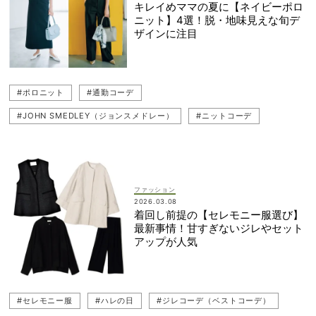
キレイめママの夏に【ネイビーポロ
ニット】4選！脱・地味見えな旬デ
ザインに注目
#ポロニット
#通勤コーデ
#JOHN SMEDLEY（ジョンスメドレー）
#ニットコーデ
#オフィスコーデ
#Ballsey（ボールジィ）
#ニット
#Theory（セオリー）
#着回し
#甘ニット
#ママコーデ
#ネイビーコーデ
#送迎
#FRAY I.D（フレイ アイディー）
ファッション
2026.03.08
着回し前提の【セレモニー服選び】
最新事情！甘すぎないジレやセット
アップが人気
#セレモニー服
#ハレの日
#ジレコーデ（ベストコーデ）