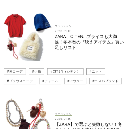
#ジレコーデ（ベストコーデ）
#パンツコーデ
#レザー
#レイヤードスタイル
#ベスト
#ベストコーデ
#スカートコーデ
#中間アウター
#アウター
#ファー
ファッション
2026.01.19
#キレイめ
#キレイめカジュアル
#ミニスカ
ZARA、CITEN…プライスも大満
足！冬本番の『映えアイテム』買い
#ニットベストコーデ
#貴島明日香
#ジャケット
足しリスト
#ショートダウン
#赤コーデ
#小物
#CITEN（シテン）
#ニット
#ブラウスコーデ
#チャーム
#アウター
#コスパブランド
#ワンピース
#コスパ服
#スウェット
#スウェットコーデ
#ブラウス
#ワンピースコーデ
#ブルゾン
#防寒アイテム
#ZARA（ザラ）
#アウターコーデ
#バッグ
#ニットコーデ
ファッション
#スタイリスト
#アクセサリー
#エコファー
#ファー
2026.01.14
【ZARA】で選ぶと失敗しない！冬