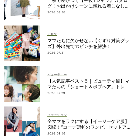
一枚で差がつく【主役Tシャツ】カタロ
グ！お出かけシーンに頼れる着こなし実
例も
2026.08.03
子育て
ママたちに欠かせない【ぐずり対策グッ
ズ】外出先でのピンチを解決！
2026.07.31
ビューティー
【人気記事ベスト５｜ビューティ編】マ
マたちの「ショート＆ボブヘア」トレン
ドが丸わかり！
2026.07.29
ファッション
全ママをラクにする【イージーケア服】
図鑑！“コーデ0秒”のワンピ、セットアッ
プetc.
2026.08.05