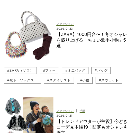
#アウター
#キレイめ
#ジレ（ベスト）
ファッション
2026.01.13
【ZARA】1000円台〜！冬オシャレ
を盛り上げる「ちょい派手小物」5
選
#ZARA（ザラ）
#ファー
#ミニバッグ
#バッグ
#靴下（ソックス）
#スタイリスト
#小物
#スウェット
|
ファッション
洋服
2026.01.11
【トレンドアウターが主役】今どき
コーデ見本帳19！防寒もオシャレも
両立