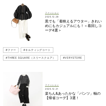
#タートルネック
#エコファー
#小物
#コスパブランド
#コスパ
#コスパ服
#プチプラ
ファッション
2025.12.28
黒でも「着映えるアウター」きれい
めにもカジュアルにも！＜着回しコ
ーデ4選＞
#ファー
#キルティングコート
#THREE SQUARE（スリースクエア）
#VERYSTORE
#アウター
ファッション
2025.12.21
楽ちん&あったかな「パンツ」軸の
【帰省コーデ】3選！