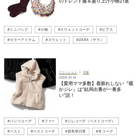
のトレンド服＆盛り上げ小物21選
#ミニバッグ
#小物
#スウェットコーデ
#ピアス
#カラーアイテム
#スウェット
#ZARA（ザラ）
#アクセサリー
#赤コーデ
#ファー
#チャーム
#靴下（ソックス）
#ネックレス
#コスパブランド
#バッグ
#コスパ服
#スタイリスト
|
ファッション
洋服
2026.01.14
【愛用ママ多数】着膨れしない『暖
かジレ』は“結局出番が一番多
い”説！
#パンツコーデ
#ファー
#ジレコーデ（ベストコーデ）
#ベスト
#ベストコーデ
#貴島明日香
#冬コーデ