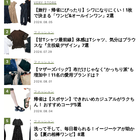
VERY STORE
【旅行・帰省にぴったり】シワになりにくい！1枚
で決まる「ワンピ&オールインワン」2選
2026.08.05
ファッション
【甘Tシャツ最前線】体感はTシャツ、気分はブラウ
スな『主役級デザイン』7選
2026.07.29
ファッション
【マザーズバッグ】布だけじゃなく“かっちり派”も
増加中！11名の愛用ブランドは？
2026.08.01
ファッション
帰省は【スポサン】できれいめカジュアルがラクち
ん！ おすすめコーデ5選
2026.08.04
ファッション
洗って干して、毎日着られる！イージーケアが助か
る【夏の相棒ワンピ】8選