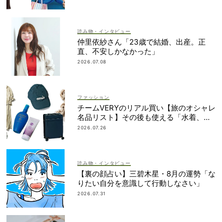
読み物・インタビュー
仲里依紗さん「23歳で結婚、出産。正
直、不安しかなかった」
2026.07.08
ファッション
チームVERYのリアル買い【旅のオシャレ
名品リスト】その後も使える「水着、バ
ッグ、UVアイテムetc.」！
2026.07.26
読み物・インタビュー
【裏の顔占い】三碧木星・8月の運勢「な
りたい自分を意識して行動しなさい」
2026.07.31