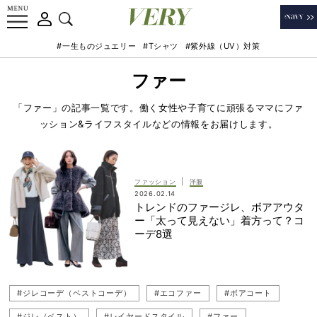
#一生ものジュエリー
#Tシャツ
#紫外線（UV）対策
ファー
「ファー」の記事一覧です。働く女性や子育てに頑張るママにファ
ッション&ライフスタイルなどの情報をお届けします。
|
ファッション
洋服
2026.02.14
トレンドのファージレ、ボアアウタ
ー「太って見えない」着方って？コ
ーデ8選
#ジレコーデ（ベストコーデ）
#エコファー
#ボアコート
#ジレ（ベスト）
#レイヤードスタイル
#ファー