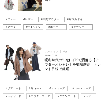
#ファー
#レザー
#中間アウター
#岡本あずさ
#アウター
#白Tシャツ
#ボアコート
#ダウンコート
#ケープ
|
ファッション
洋服
2026.01.11
暖冬時代の“中は白T”で洒落る【ア
ウターオシャレ】を徹底解剖！トレ
ンド目線で厳選
#ボアコート
#冬コート
#ママコーデ
#コートコーデ
#レイヤード
#アウターコーデ
#ダウンコート
#レザー
#ケープ
#ショートコート
#パンツコーデ
#中間アウター