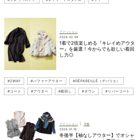
ファッション
2026.02.09
1着で2倍楽しめる『キレイめアウタ
ー』を厳選！今からでも欲しい着回
し力◎
#2WAY
#パファーアウター
#DÉPAREILLÉ（デパリエ）
#コート
#アウター
#着回し
#ダウン
#リバーコート
#ファー
|
ファッション
洋服
2026.01.19
冬後半【袖なしアウター】でオシャ