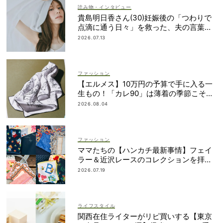
読み物・インタビュー
貴島明日香さん(30)妊娠後の「つわりで
点滴に通う日々」を救った、夫の言葉と
朝マック
2026.07.13
ファッション
【エルメス】10万円の予算で手に入る一
生もの！「カレ90」は薄着の季節こそ重
宝
2026.08.04
ファッション
ママたちの【ハンカチ最新事情】フェイ
ラー＆近沢レースのコレクションを拝
見！
2026.07.19
ライフスタイル
関西在住ライターがリピ買いする【東京