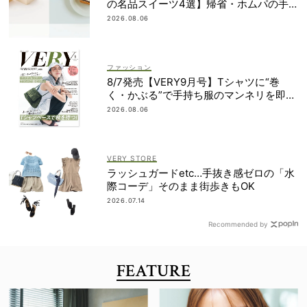
の名品スイーツ4選】帰省・ホムパの手
土産に
2026.08.06
ファッション
8/7発売【VERY9月号】Tシャツに“巻
く・かぶる”で手持ち服のマンネリを即解
決！
2026.08.06
VERY STORE
ラッシュガードetc…手抜き感ゼロの「水
際コーデ」そのまま街歩きもOK
2026.07.14
Recommended by
FEATURE