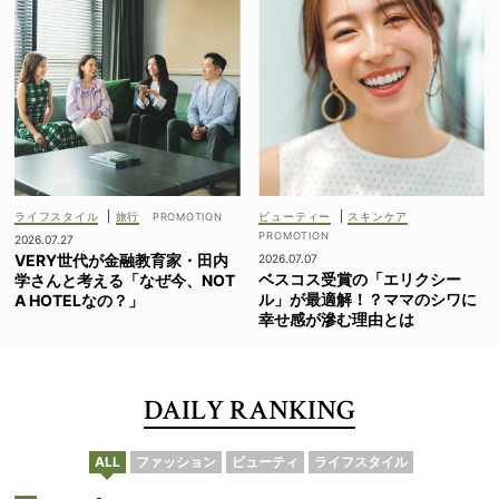
ライフスタイル
|
旅行
ビューティー
|
スキンケア
2026.07.27
VERY世代が金融教育家・田内
2026.07.07
ベスコス受賞の「エリクシー
学さんと考える「なぜ今、NOT
ル」が最適解！？ママのシワに
A HOTELなの？」
幸せ感が滲む理由とは
DAILY RANKING
ALL
ファッション
ビューティ
ライフスタイル