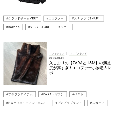
#クラウドチームVERY
#エコファー
#スナップ（SNAP）
#kokode
#VERY STORE
#ファー
|
ファッション
コスパブランド
2026.01.01
久しぶりの【ZARAとH&M】の満足
度が高すぎ！エコファー小物購入レ
ポ
#プチプラアイテム
#ZARA（ザラ）
#ベスト
#H＆M（エイチアンドエム）
#プチプラブランド
#スカーフ
#ストール
#ハイネック
#トレンド小物
#ファー