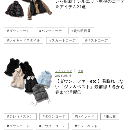
レを刷新！シルエット重視のコーデ
＆アイテム21選
#ダウンコート
#パンツコーデ
#貴島明日香
#レイヤードスタイル
#スカートコーデ
#ベストコーデ
#ファー
#冬コーデ
#アウター
#ニットベストコーデ
#キレイめ
#重ね着
#ジャケット
#ジレコーデ（ベストコーデ）
#ジレ（ベスト）
#レザー
|
ファッション
洋服
2026.01.19
#レイヤード
#ベスト
【ダウン、ファーetc.】着膨れしな
い「ジレ＆ベスト」最前線！冬から
春まで活躍◎
#ジレ（ベスト）
#ダウンコーデ
#レイヤード
#重ね着
#ダウンコート
#アウターコーデ
#ニットベスト