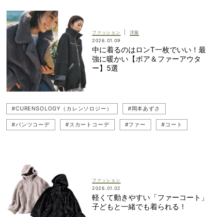
#レイヤードスタイル
#スカートコーデ
#DÉPAREILLÉ（デパリエ）
#コート
#ファー
|
ファッション
洋服
2026.01.09
#トレンドアウター
#アウター
#岡本あずさ
#白Tシャツ
中に着るのはロンT一枚でいい！最
強に暖かい【ボア＆ファーアウタ
#LE PHIL（ル フィル）
ー】5選
#CURENSOLOGY（カレンソロジー）
#岡本あずさ
#パンツコーデ
#スカートコーデ
#ファー
#コート
#冬コーデ
#冬コート
#アウター
#コートコーデ
#白Tシャツ
#アウターコーデ
#23区
#ショートコート
#ブルゾン
#ボアコート
#トレンドアウター
ファッション
2026.01.02
軽くて動きやすい「ファーコート」
子どもと一緒でも着られる！