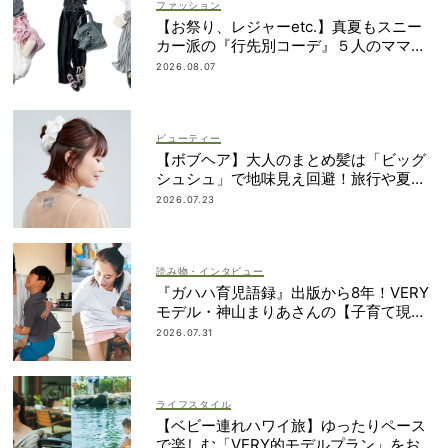
ファッション
【お祭り、レジャーetc.】真夏もスニー
カー派の『行先別コーデ』５人のママス
タイリストが直伝！
2026.08.07
ビューティー
【ボブヘア】大人のまとめ髪は「ビッグ
シュシュ」で地味見え回避！旅行や夏祭
りにも
2026.07.23
読み物・インタビュー
『ガハハ育児語録』出版から8年！VERY
モデル・神山まりあさんの【子育て現在
地】
2026.07.31
ライフスタイル
【ベビー連れハワイ旅】ゆったりペース
で楽しむ「VERY的モデルプラン」をお届