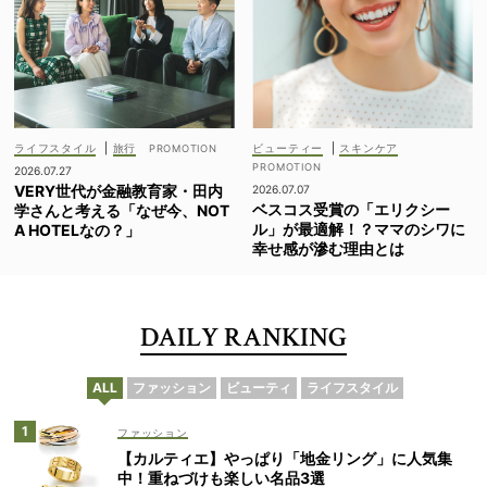
ライフスタイル
|
旅行
ビューティー
|
スキンケア
2026.07.27
VERY世代が金融教育家・田内
2026.07.07
ベスコス受賞の「エリクシー
学さんと考える「なぜ今、NOT
ル」が最適解！？ママのシワに
A HOTELなの？」
幸せ感が滲む理由とは
DAILY RANKING
ALL
ファッション
ビューティ
ライフスタイル
ファッション
【カルティエ】やっぱり「地金リング」に人気集
中！重ねづけも楽しい名品3選