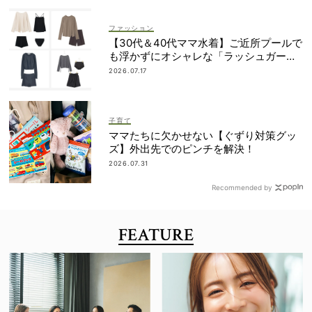
ファッション
【30代＆40代ママ水着】ご近所プールで
も浮かずにオシャレな「ラッシュガード
＆ショートパンツセット」6選！
2026.07.17
子育て
ママたちに欠かせない【ぐずり対策グッ
ズ】外出先でのピンチを解決！
2026.07.31
Recommended by
FEATURE