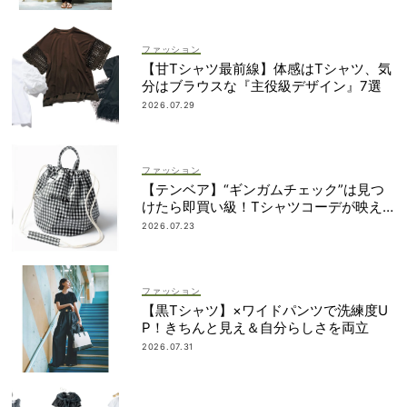
ファッション
【甘Tシャツ最前線】体感はTシャツ、気
分はブラウスな『主役級デザイン』7選
2026.07.29
ファッション
【テンベア】“ギンガムチェック”は見つ
けたら即買い級！Tシャツコーデが映え
る「夏の相棒バッグ」3選
2026.07.23
ファッション
【黒Tシャツ】×ワイドパンツで洗練度U
P！きちんと見え＆自分らしさを両立
2026.07.31