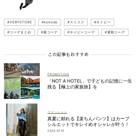
#VERYSTORE
#kokode
#スリスク
#ネイビー
#コーデまとめ
#夏コーデ
#ネイビーコーデ
#通勤コーデ
#ブラウスコーデ
#ネット買い
この記事もおすすめ
「NOT A HOTEL」で子どもの記憶に一生
残る【極上の家族旅】を
ファッション
真夏に頼れる【楽ちんパンツ】はカーブ
シルエットでキレイめオシャレが叶う！
2026.07.15