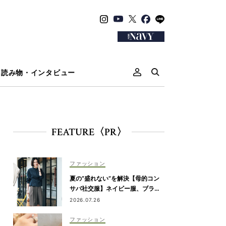
読み物・インタビュー
FEATURE〈PR〉
ファッション
夏の“盛れない”を解決【母的コン
サバ社交服】ネイビー服、ブラウ
ス、セットアップetc.
2026.07.26
ファッション