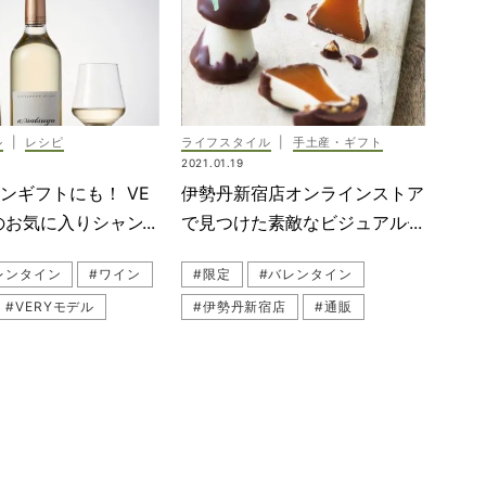
ル
|
レシピ
ライフスタイル
|
手土産・ギフト
2021.01.19
ンギフトにも！ VE
伊勢丹新宿店オンラインストア
のお気に入りシャン
で見つけた素敵なビジュアルチ
イン５選
ョコ5選
レンタイン
#ワイン
#限定
#バレンタイン
#VERYモデル
#伊勢丹新宿店
#通販
#おうちバレンタイン