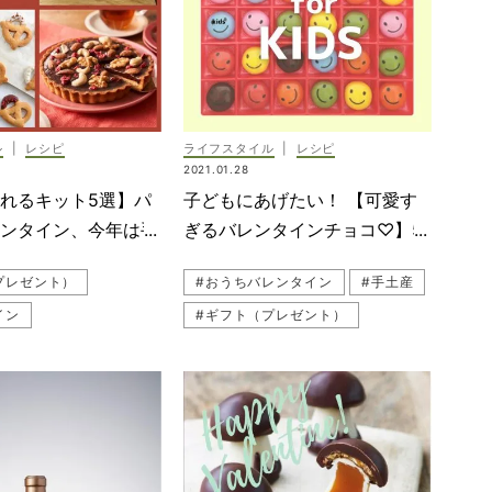
ル
|
レシピ
ライフスタイル
|
レシピ
2021.01.28
れるキット5選】パ
子どもにあげたい！ 【可愛す
レンタイン、今年は手
ぎるバレンタインチョコ♡】5
選
プレゼント）
#おうちバレンタイン
#手土産
イン
#ギフト（プレゼント）
手作り
#バレンタイン
#チョコレート
レンタイン