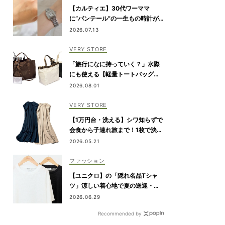
【カルティエ】30代ワーママ
に“パンテール”の一生もの時計が
人気！仕事のご褒美＆節目買いに
2026.07.13
VERY STORE
「旅行になに持っていく？」水際
にも使える【軽量トートバッグ】4
選
2026.08.01
VERY STORE
【1万円台・洗える】シワ知らずで
会食から子連れ旅まで！1枚で決ま
る『リボンワンピース』
2026.05.21
ファッション
【ユニクロ】の「隠れ名品Tシャ
ツ」涼しい着心地で夏の送迎・公
園にぴったり！
2026.06.29
Recommended by