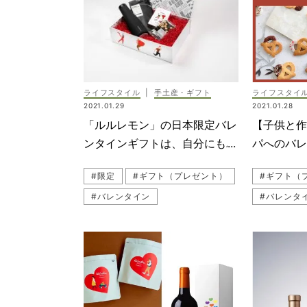
ライフスタイル
|
手土産・ギフト
ライフスタイ
2021.01.29
2021.01.28
「ルルレモン」の日本限定バレ
【子供と作
ンタインギフトは、自分にもパ
パへのバ
ートナーにも！
作りで！
#限定
#ギフト（プレゼント）
#ギフト（
#バレンタイン
#バレンタ
#lululemon（ルルレモン）
#子どもと
#おうちバレンタイン
#おうちバ
#パパ向けギフト