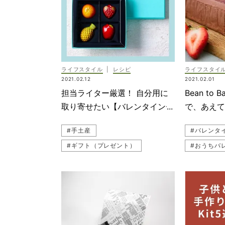
ライフスタイル
|
レシピ
ライフスタイ
2021.02.12
2021.02.01
担当ライター厳選！ 自分用に
Bean to 
取り寄せたい【バレンタインチ
で、あえ
ョコ2021】
コスイー
#手土産
#バレンタ
#ギフト（プレゼント）
#おうちバ
#バレンタイン
#チョコレート
#ミニマル
#おうちバレンタイン
#ギフト（