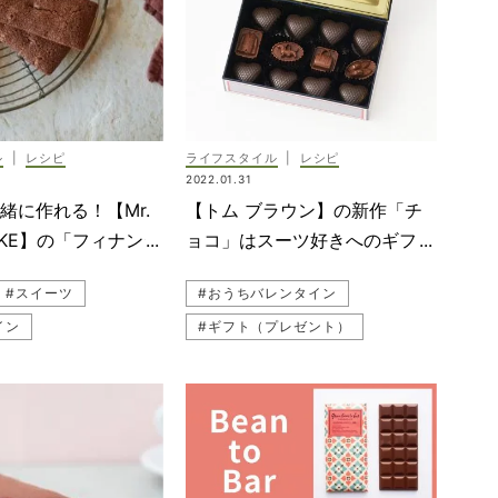
ル
|
レシピ
ライフスタイル
|
レシピ
2022.01.31
緒に作れる！【Mr.
【トム ブラウン】の新作「チ
AKE】の「フィナンシ
ョコ」はスーツ好きへのギフト
ピ
に
#スイーツ
#おうちバレンタイン
イン
#ギフト（プレゼント）
手作り
#バレンタイン
#チョコレート
イーツ
レンタイン