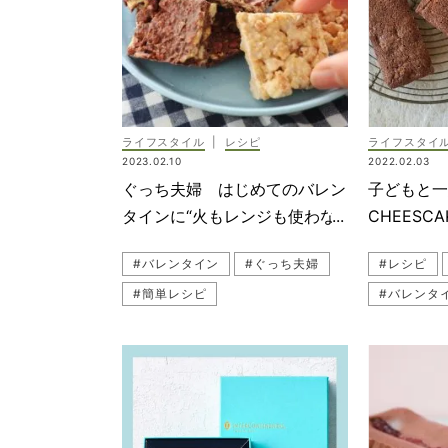
ライフスタイル
|
レシピ
ライフスタイ
2023.02.10
2022.02.03
ぐっち夫婦 はじめてのバレン
子どもと一
タインに“火もレンジも使わな
CHEESC
い”チョコ！
ェ」レシ
#バレンタイン
#ぐっち夫婦
#レシピ
#簡単レシピ
#バレンタ
#おうちバレンタイン
#子どもと
#手作りス
#おうちバ