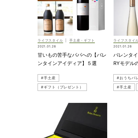
ライフスタイル
|
手土産・ギフト
ライフスタイ
2021.01.26
2021.01.26
甘いもの苦手なパパへの【バレ
バレンタイ
ンタインアイディア】５選
RYモデル
パン＆ワ
#手土産
#おうちバ
#ギフト（プレゼント）
#手土産
#コーヒー
#バレンタイン
#おうちバレンタイン
#ワイン
#パパ向けギフト
#紅茶