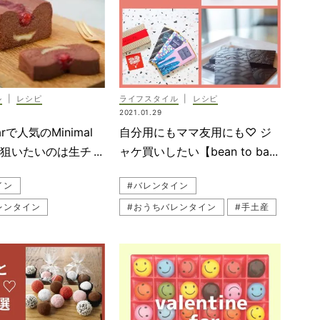
ル
|
レシピ
ライフスタイル
|
レシピ
2021.01.29
Barで人気のMinimal
自分用にもママ友用にも♡ ジ
て狙いたいのは生チョ
ャケ買いしたい【bean to ba
ツ！
r】5選
イン
#バレンタイン
レンタイン
#おうちバレンタイン
#手土産
#手土産
#ギフト（プレゼント）
プレゼント）