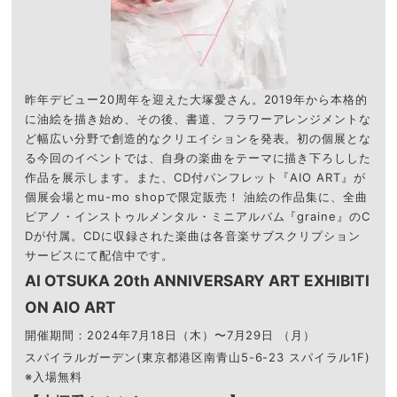
昨年デビュー20周年を迎えた⼤塚愛さん。2019年から本格的
に油絵を描き始め、その後、書道、フラワーアレンジメントな
ど幅広い分野で創造的なクリエイションを発表。初の個展とな
る今回のイベントでは、⾃⾝の楽曲をテーマに描き下ろしした
作品を展示します。また、CD付パンフレット『AIO ART』が
個展会場とmu-mo shopで限定販売！ 油絵の作品集に、全曲
ピアノ・インストゥルメンタル・ミニアルバム『graine』のC
Dが付属。CDに収録された楽曲は各音楽サブスクリプション
サービスにて配信中です。
AI OTSUKA 20th ANNIVERSARY ART EXHIBITI
ON AIO ART
開催期間：2024年7⽉18⽇（木）〜7⽉29⽇ （月）
スパイラルガーデン(東京都港区南⻘⼭5-6-23 スパイラル1F)
※⼊場無料