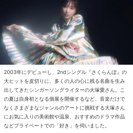
ERY
NO
的モ
T A
デル
HO
プラ
TEL
ン」
な
をお
の？
届
」
け！
2003年にデビューし、2ndシングル『さくらんぼ』の
大ヒットを皮切りに、多くの人の心に残る名曲を生み
出してきたシンガーソングライターの大塚愛さん。こ
の夏は自身初となる個展を開催するなど、音楽だけで
なくさまざまなジャンルのアートに挑戦する大塚さん
にお気に入りの美術館や温泉、おすすめのドラマ作品
などプライベートでの「好き」を伺いました。