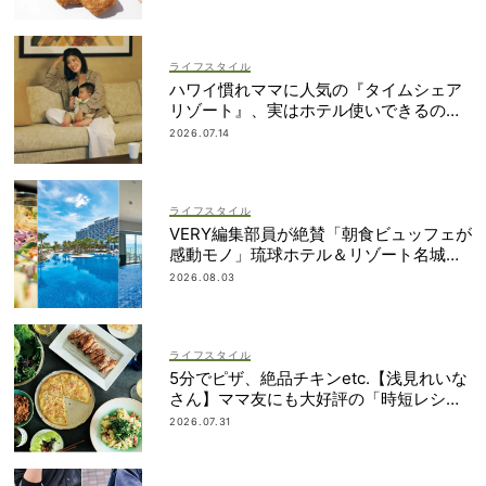
ライフスタイル
ハワイ慣れママに人気の『タイムシェア
リゾート』、実はホテル使いできるの知
ってた？
2026.07.14
ライフスタイル
VERY編集部員が絶賛「朝食ビュッフェが
感動モノ」琉球ホテル＆リゾート名城ビ
ーチは雨でも遊び尽くせる！
2026.08.03
ライフスタイル
5分でピザ、絶品チキンetc.【浅見れいな
さん】ママ友にも大好評の「時短レシ
ピ」４選
2026.07.31