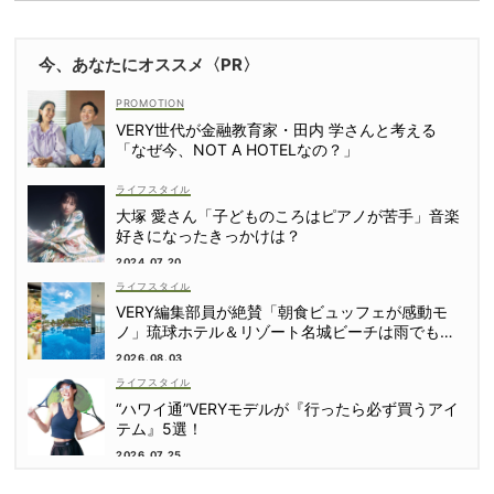
今、あなたにオススメ〈PR〉
VERY世代が金融教育家・田内 学さんと考える
「なぜ今、NOT A HOTELなの？」
ライフスタイル
大塚 愛さん「子どものころはピアノが苦手」音楽
好きになったきっかけは？
2024.07.20
ライフスタイル
VERY編集部員が絶賛「朝食ビュッフェが感動モ
ノ」琉球ホテル＆リゾート名城ビーチは雨でも遊
び尽くせる！
2026.08.03
ライフスタイル
“ハワイ通”VERYモデルが『行ったら必ず買うアイ
テム』5選！
2026.07.25