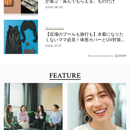
が選ぶ「喜んでもらえる」ものだけ
2026.08.05
ファッション
【近場のプールも旅行も】水着になりた
くないママ必見！体形カバーとUV対策を
両立するマルチウェア速報
2026.07.17
Recommended by
FEATURE