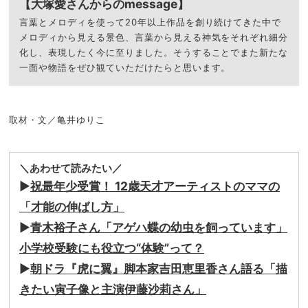
【⼤塚愛さんからのmessage】
⾔葉とメロディを使って20年以上作品を創り続けてきた中で
メロディから⾒える景⾊、⾔葉から⾒える神気をそれぞれ細分
化し、表現したく今に⾄りました。そうすることでまた新たな
⼀⾯や物語をぜひ観ていただけたらと思います。
取材・文／亀井ゆりこ
＼あわせて読みたい／
▶
祝最年少受賞！ 12歳天才アーティストのママの
「才能の伸ばし方」
▶
青木裕子さん「アゲハ蝶の幼虫を飼っています」
小学校受験にも役立つ“体験”って？
▶
朝ドラ『虎に翼』脚本家吉田恵里香さん語る「描
きたい寅子像と主演伊藤沙莉さん」