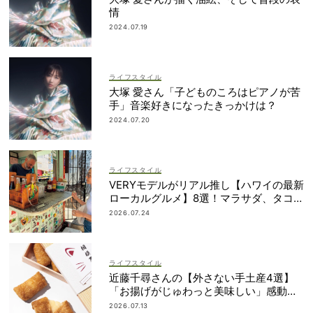
情
2024.07.19
ライフスタイル
大塚 愛さん「子どものころはピアノが苦
手」音楽好きになったきっかけは？
2024.07.20
ライフスタイル
VERYモデルがリアル推し【ハワイの最新
ローカルグルメ】8選！マラサダ、タコス
etc.
2026.07.24
ライフスタイル
近藤千尋さんの【外さない手土産4選】
「お揚げがじゅわっと美味しい」感動も
のの逸品とは？
2026.07.13