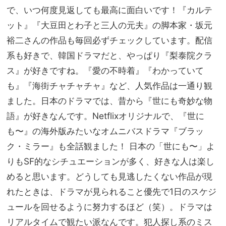
で、いつ何度見返しても最高に面白いです！『カルテ
ット』『大豆田とわ子と三人の元夫』の脚本家・坂元
裕二さんの作品も毎回必ずチェックしています。配信
系も好きで、韓国ドラマだと、やっぱり『梨泰院クラ
ス』が好きですね。『愛の不時着』『わかっていて
も』『海街チャチャチャ』など、人気作品は一通り観
ました。日本のドラマでは、昔から『世にも奇妙な物
語』が好きなんです。Netflixオリジナルで、『世に
も〜』の海外版みたいなオムニバスドラマ『ブラッ
ク・ミラー』も全話観ました！ 日本の「世にも〜」よ
りもSF的なシチュエーションが多く、好きな人は楽し
めると思います。どうしても見逃したくない作品が現
れたときは、ドラマが見られること優先で1日のスケジ
ュールを回せるように努力するほど（笑）。ドラマは
リアルタイムで観たい派なんです。犯人探し系のミス