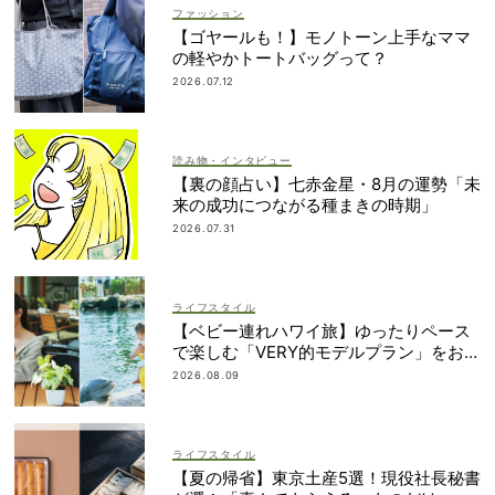
ファッション
【ゴヤールも！】モノトーン上手なママ
の軽やかトートバッグって？
2026.07.12
読み物・インタビュー
【裏の顔占い】七赤金星・8月の運勢「未
来の成功につながる種まきの時期」
2026.07.31
ライフスタイル
【ベビー連れハワイ旅】ゆったりペース
で楽しむ「VERY的モデルプラン」をお届
け！
2026.08.09
ライフスタイル
【夏の帰省】東京土産5選！現役社長秘書