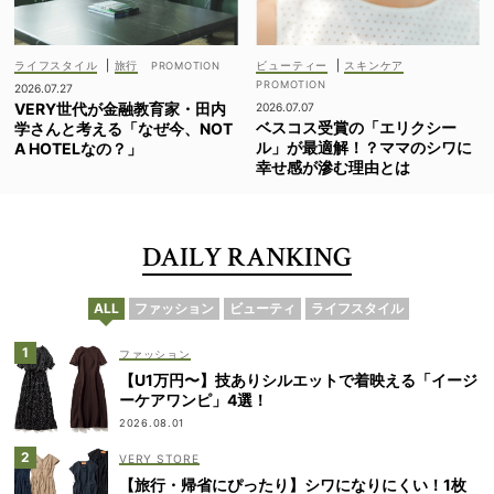
ライフスタイル
|
旅行
ビューティー
|
スキンケア
2026.07.27
VERY世代が金融教育家・田内
2026.07.07
ベスコス受賞の「エリクシー
学さんと考える「なぜ今、NOT
ル」が最適解！？ママのシワに
A HOTELなの？」
幸せ感が滲む理由とは
DAILY RANKING
ALL
ファッション
ビューティ
ライフスタイル
ファッション
【U1万円〜】技ありシルエットで着映える「イージ
ーケアワンピ」4選！
2026.08.01
VERY STORE
【旅行・帰省にぴったり】シワになりにくい！1枚