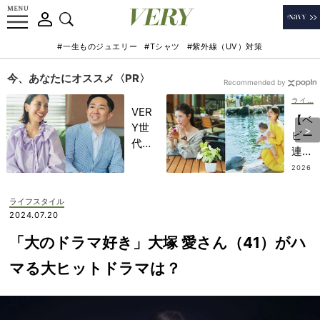
#一生ものジュエリー
#Tシャツ
#紫外線（UV）対策
今、あなたにオススメ〈PR〉
Recommended by
ライフスタイル
VER
【ベ
Y世
ビー
代が
連れ
金融
ハワ
2026
教育
.08.0
イ
9
家・
旅】
ライフスタイル
田内
ゆっ
2024.07.20
学さ
たり
んと
「大のドラマ好き」大塚 愛さん（41）がハ
ペー
考え
スで
マる大ヒットドラマは？
る
楽し
「な
む
ぜ
「V
今、