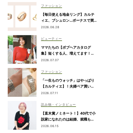
ファッション
【毎日使える地金リング】カルテ
ィエ、ブシュロン…ボーナスで買
いたい7選
2026.06.28
ビューティー
ママたちの【ボブヘアカタログ
集】短くする人、増えてます！愛
用ヘアケアまで全部見せ
2026.07.07
ファッション
「一生ものウォッチ」はやっぱり
【カルティエ】！夫婦ペア買い
も。ママたちがリアルに選んだモ
2026.07.11
デル
読み物・インタビュー
【直木賞ノミネート！】40代で小
説家になれたのは結婚、就職も予
定通りにいかなかったから｜朝倉
2026.06.15
かすみさん