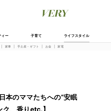
ティー
子育て
ライフスタイル
家事
手土産・ギフト
お金
家電
日本のママたちへの“安眠
ンク、香りetc.】