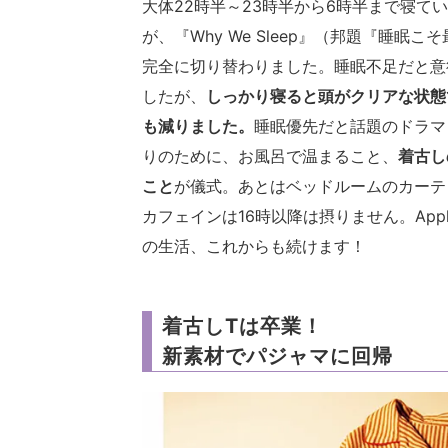
大体22時半～23時半から6時半まで寝
が、『Why We Sleep』（邦題『睡
完全に切り替わりました。睡眠不足だと意
したが、
しっかり寝ると頭がクリアな状態
も減りました。
睡眠優先だと話題のドラマ
りのために、お風呂で温まること、
着古し
こと
が儀式。あとはベッドルームのカーテ
カフェインは16時以降は摂りません。App
の生活、これからも続けます！
着古しTは卒業！
新素材でパジャマに回帰