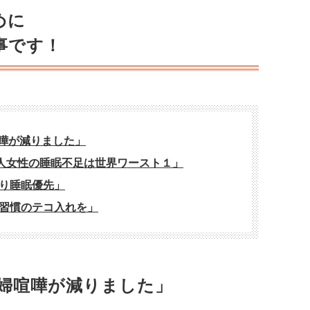
めに
事です！
喧嘩が減りました」
本人女性の睡眠不足は世界ワースト１」
り睡眠優先」
習慣のテコ入れを」
夫婦喧嘩が減りました」