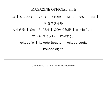
MAGAZINE OFFICIAL SITE
JJ
CLASSY.
VERY
STORY
Mart
美ST
bis
和食スタイル
女性自身
SmartFLASH
COMIC熱帯
comic Pureri
マンガ コミソル
本がすき。
kokode.jp
kokode Beauty
kokode books
kokode digital
©Kobunsha Co., Ltd. All Rights Reserved.