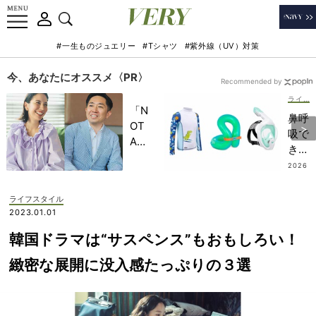
#一生ものジュエリー
#Tシャツ
#紫外線（UV）対策
今、あなたにオススメ〈PR〉
Recommended by
ライフスタイル
「N
鼻呼
OT
吸で
A
きる
HO
シュ
2026
TEL
.07.2
ノー
9
」で
ケリ
ライフスタイル
子ど
ング
2023.01.01
もの
マス
記憶
韓国ドラマは“サスペンス”もおもしろい！
ク
に一
も！
緻密な展開に没入感たっぷりの３選
生残
水遊
る
びが
【極
好き
上の