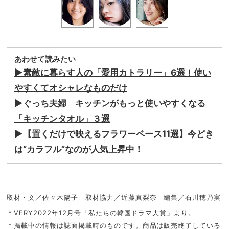
あわせて読みたい
▶︎素敵に暮らす人の「愛用カトラリー」6選！使い
やすくてオシャレなものだけ
▶︎ぐっち夫婦 キッチンがもっと使いやすくなる
「キッチンタオル」３選
▶︎【置くだけで映えるフラワーベース11選】今どき
は“カラフル”なのが人気上昇中！
取材・文／佐々木陽子 取材協力／近藤真梨奈 編集／石川穂乃実
＊VERY2022年12月号「私たちの韓国ドラマ大賞」より。
＊掲載中の情報は誌面掲載時のものです。商品は販売終了している