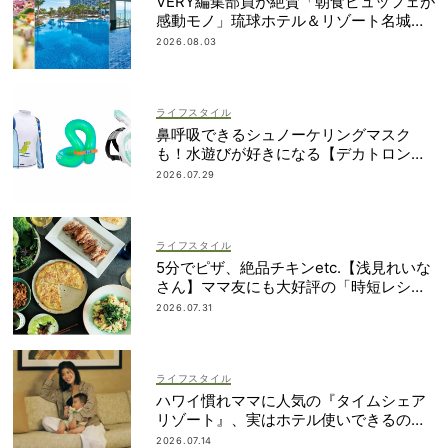
VERY編集部員が絶賛「朝食ビュッフェが
感動モノ」琉球ホテル＆リゾート名城ビ
ーチは雨でも遊び尽くせる！
2026.08.03
ライフスタイル
鼻呼吸できるシュノーケリングマスク
も！水遊びが好きになる【デカトロン】
の優秀グッズ13選
2026.07.29
ライフスタイル
5分でピザ、絶品チキンetc.【浅見れいな
さん】ママ友にも大好評の「時短レシ
ピ」４選
2026.07.31
ライフスタイル
ハワイ慣れママに人気の『タイムシェア
リゾート』、実はホテル使いできるの知
ってた？
2026.07.14