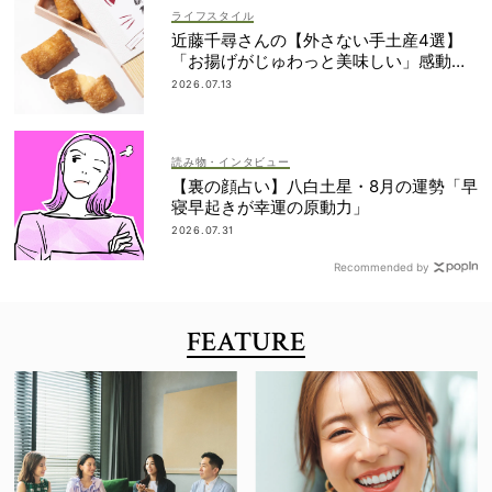
ライフスタイル
近藤千尋さんの【外さない手土産4選】
「お揚げがじゅわっと美味しい」感動も
のの逸品とは？
2026.07.13
読み物・インタビュー
【裏の顔占い】八白土星・8月の運勢「早
寝早起きが幸運の原動力」
2026.07.31
Recommended by
FEATURE