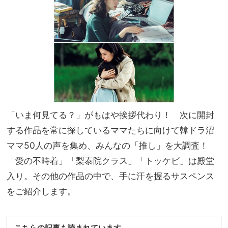
にな
家族
る
旅】
【デ
を
カト
ロ
ン】
の優
秀グ
ッズ
13
「いま何見てる？」がもはや挨拶代わり！ 次に開封
選
する作品を常に探しているママたちに向けて韓ドラ沼
ママ50人の声を集め、みんなの「推し」を大調査！
「愛の不時着」「梨泰院クラス」「トッケビ」は殿堂
入り。その他の作品の中で、手に汗を握るサスペンス
をご紹介します。
こちらの記事も読まれています