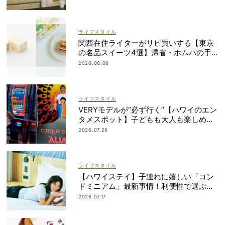
ライフスタイル
関西在住ライターがリピ買いする【東京
の名品スイーツ4選】帰省・ホムパの手
土産に
2026.08.06
ライフスタイル
VERYモデルが“必ず行く”【ハワイのエン
タメスポット】子どもも大人も楽しめる
ものって？
2026.07.26
ライフスタイル
【ハワイステイ】子連れに嬉しい「コン
ドミニアム」最新事情！利便性で選ぶな
ら？
2026.07.17