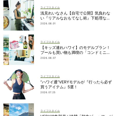
ライフスタイル
浅見れいなさん【自宅で公開】気負わな
い『リアルなおもてなし術』下処理なし
レシピや愛用品も
2026.08.01
ライフスタイル
【キッズ連れハワイ】のモデルプラン！
プールも買い物も満喫の「コンドミニア
ム」滞在が大正解
2026.08.07
ライフスタイル
“ハワイ通”VERYモデルが『行ったら必ず
買うアイテム』5選！
2026.07.25
ライフスタイル