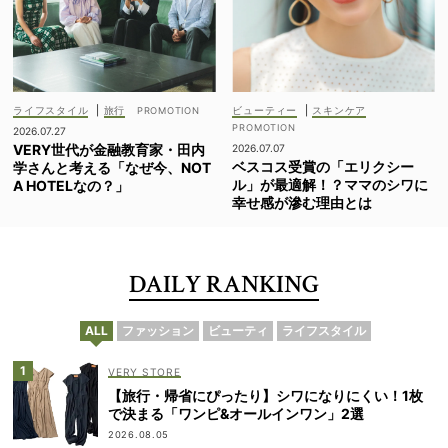
ライフスタイル
|
旅行
ビューティー
|
スキンケア
2026.07.27
VERY世代が金融教育家・田内
2026.07.07
ベスコス受賞の「エリクシー
学さんと考える「なぜ今、NOT
ル」が最適解！？ママのシワに
A HOTELなの？」
幸せ感が滲む理由とは
DAILY RANKING
ALL
ファッション
ビューティ
ライフスタイル
VERY STORE
【旅行・帰省にぴったり】シワになりにくい！1枚
で決まる「ワンピ&オールインワン」2選
2026.08.05