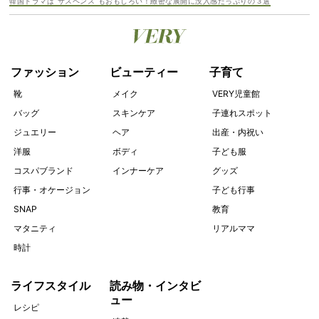
韓国ドラマは“サスペンス”もおもしろい！緻密な展開に没入感たっぷりの３選
ファッション
ビューティー
子育て
靴
メイク
VERY児童館
バッグ
スキンケア
子連れスポット
ジュエリー
ヘア
出産・内祝い
洋服
ボディ
子ども服
コスパブランド
インナーケア
グッズ
行事・オケージョン
子ども行事
SNAP
教育
マタニティ
リアルママ
時計
ライフスタイル
読み物・インタビ
ュー
レシピ