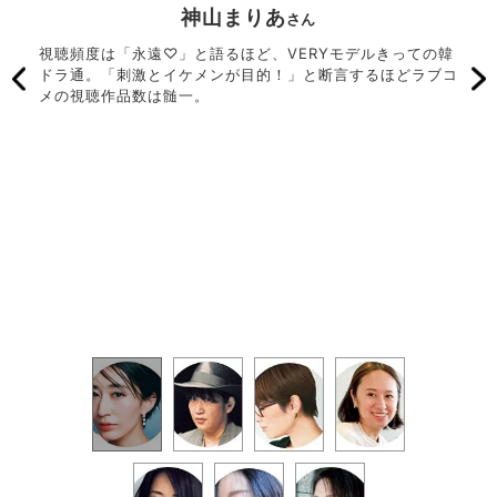
神山まりあ
さん
共感し
視聴頻度は「永遠♡」と語るほど、VERYモデルきっての韓
韓ド
産し現
ドラ通。「刺激とイケメンが目的！」と断言するほどラブコ
むこ
メの視聴作品数は髄一。
る。