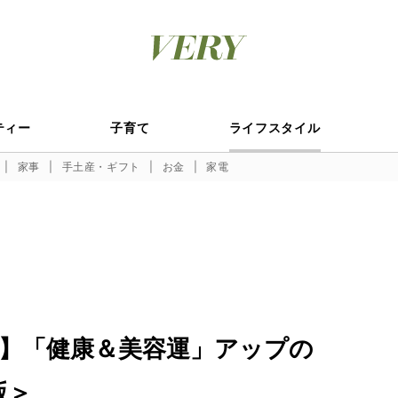
ティー
子育て
ライフスタイル
家事
手土産・ギフト
お金
家電
】「健康＆美容運」アップの
版＞