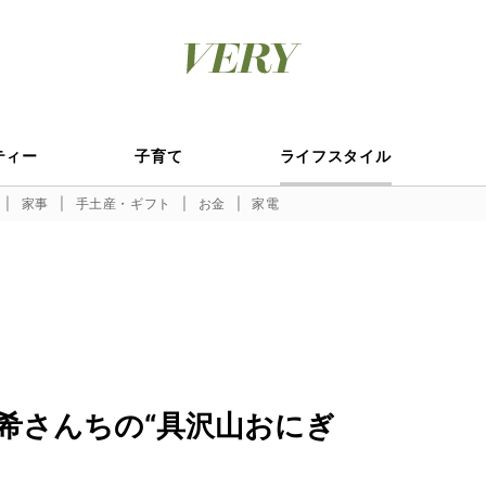
ティー
子育て
ライフスタイル
家事
手土産・ギフト
お金
家電
希さんちの“具沢山おにぎ