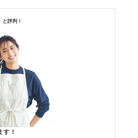
〟と評判！
ます！