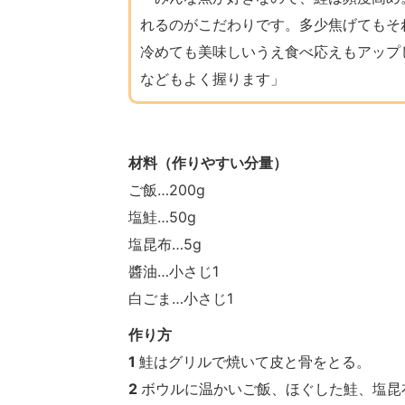
れるのがこだわりです。多少焦げてもそ
冷めても美味しいうえ食べ応えもアップ
などもよく握ります」
材料（作りやすい分量）
ご飯…200g
塩鮭…50g
塩昆布…5g
醬油…小さじ1
白ごま…小さじ1
作り方
1
鮭はグリルで焼いて皮と骨をとる。
2
ボウルに温かいご飯、ほぐした鮭、塩昆