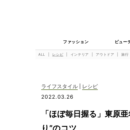
ファッション
ビュー
ALL
レシピ
インテリア
アウトドア
旅行
ライフスタイル
|
レシピ
2022.03.26
「ほぼ毎日握る」東原亜
り”のコツ