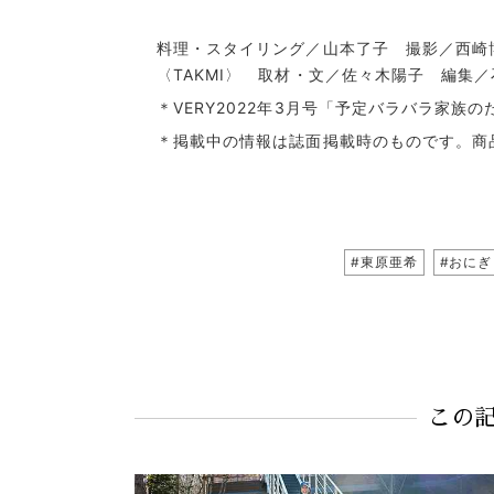
料理・スタイリング／山本了子 撮影／西崎博
〈TAKMI〉 取材・文／佐々木陽子 編集
＊VERY2022年3月号「予定バラバラ家族
＊掲載中の情報は誌面掲載時のものです。商
#東原亜希
#おにぎ
この