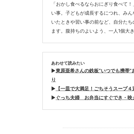
「おかし食べるならおにぎり食べて！
い事。子どもが成長するにつれ、みん
いたときや習い事の前など、自分たち
ます。腹持ちのよいよう、一人1個大
あわせて読みたい
▶︎
東原亜希さんの鉄板“いつでも携帯”
り
▶︎
【一皿で大満足！ごちそうスープ４
▶︎
ぐっち夫婦 お弁当にすぐでき・映
.