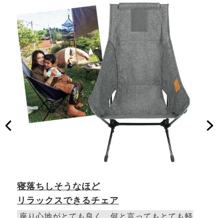
寝落ちしそうなほど
持
リラックスできるチェア
ど
文江
座り心地がとても良く、何と言ってもとても軽
組