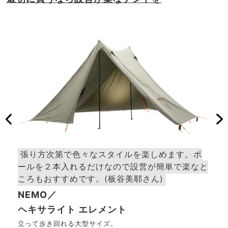
張り方次第で色々なスタイルを楽しめます。ポ
ポ
ールを２本入れるだけなので設営が簡単で楽なと
NE
ころもおすすめです。(板谷美耶さん)
LG
NEMO／
LGテ
ヘキサライト エレメント
e）
立って歩き回れる大型サイズ。