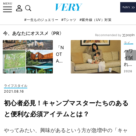
#一生ものジュエリー
#Tシャツ
#紫外線（UV）対策
今、あなたにオススメ〈PR〉
Recommended by
ライフスタイル
「N
ハワ
OT
イ慣
A
れマ
HO
マに
2026
TEL
.07.14
人気
」で
の
ライフスタイル
子ど
『タ
2021.08.16
もの
イム
記憶
初心者必見！キャンプマスターたちのある
シェ
に一
アリ
と便利な必須アイテムとは？
生残
ゾー
る
ト』
【極
やってみたい、興味があるという方が急増中の「キャ
、実
上の