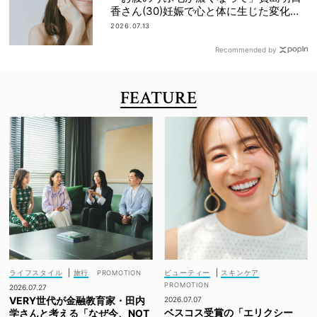
香さん(30)妊娠で心と体に生じた変化も
「愛しいです」
2026.07.13
Recommended by
FEATURE
ライフスタイル
|
旅行
ビューティー
|
スキンケア
2026.07.27
VERY世代が金融教育家・田内
2026.07.07
ベスコス受賞の「エリクシー
学さんと考える「なぜ今、NOT