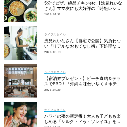
5分でピザ、絶品チキンetc.【浅見れいな
さん】ママ友にも大好評の「時短レシ
ピ」４選
2026.07.31
ライフスタイル
浅見れいなさん【自宅で公開】気負わな
い『リアルなおもてなし術』下処理なし
レシピや愛用品も
2026.08.01
ライフスタイル
【宿泊券プレゼント】ビーチ直結＆テラ
スでBBQ！「沖縄を味わい尽くすホテ
ル」2段ベッドやコネクティングルームも
2026.07.29
ライフスタイル
ハワイの夜の新定番！大人も子どもも楽
しめる「シルク・ドゥ・ソレイユ」を体
験