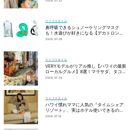
2026.07.22
ライフスタイル
鼻呼吸できるシュノーケリングマスク
も！水遊びが好きになる【デカトロン】
の優秀グッズ13選
2026.07.29
ライフスタイル
VERYモデルがリアル推し【ハワイの最新
ローカルグルメ】8選！マラサダ、タコス
etc.
2026.07.24
ライフスタイル
ハワイ慣れママに人気の『タイムシェア
リゾート』、実はホテル使いできるの知
ってた？
2026.07.14