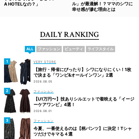
ル」が最適解！？ママのシワに
A HOTELなの？」
幸せ感が滲む理由とは
DAILY RANKING
ALL
ファッション
ビューティ
ライフスタイル
VERY STORE
【旅行・帰省にぴったり】シワになりにくい！1枚
で決まる「ワンピ&オールインワン」2選
2026.08.05
ファッション
【U1万円〜】技ありシルエットで着映える「イージ
ーケアワンピ」4選！
2026.08.01
ファッション
今夏、一番使えるのは【柄パンツ】に決定！Tシャ
ツだけでキマる４選