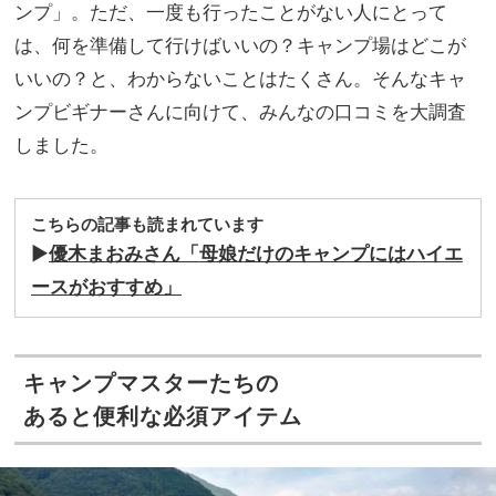
はホ
ンプ」。ただ、一度も行ったことがない人にとって
家族
テル
旅】
は、何を準備して行けばいいの？キャンプ場はどこが
使い
を
いいの？と、わからないことはたくさん。そんなキャ
でき
るの
ンプビギナーさんに向けて、みんなの口コミを大調査
知っ
しました。
て
た？
こちらの記事も読まれています
▶︎
優木まおみさん「母娘だけのキャンプにはハイエ
ースがおすすめ」
キャンプマスターたちの
あると便利な必須アイテム