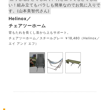
い！組み立てもバラしも簡単なのでお気に入りで
理さ
す。(山本美智代さん)
FI
Helinox／
ハ
チェアツーホーム
ハン
￥6,
背もたれを長くし首から上もサポート。
チェアツーホーム／スチールグレー ￥18,480（Helinox／
エイ アンド エフ）
.