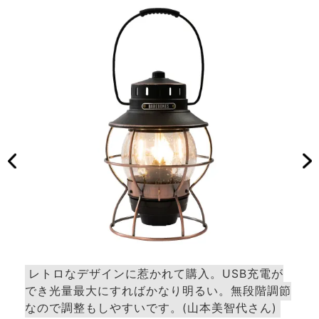
レトロなデザインに惹かれて購入。USB充電が
暖
イム
でき光量最大にすればかなり明るい。無段階調節
(吉
なので調整もしやすいです。(山本美智代さん)
BA