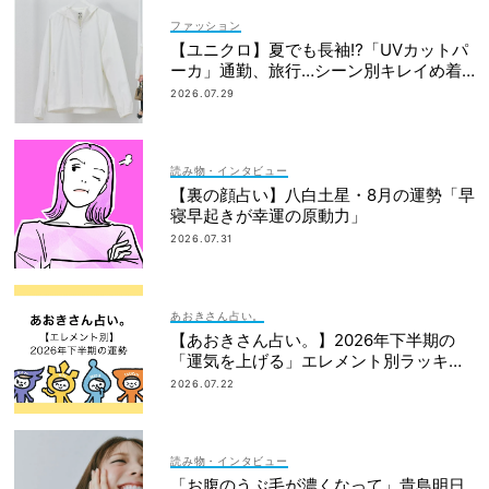
ファッション
【ユニクロ】夏でも長袖⁉「UVカットパ
ーカ」通勤、旅行…シーン別キレイめ着
こなし3選
2026.07.29
読み物・インタビュー
【裏の顔占い】八白土星・8月の運勢「早
寝早起きが幸運の原動力」
2026.07.31
あおきさん占い。
【あおきさん占い。】2026年下半期の
「運気を上げる」エレメント別ラッキー
アクション総まとめ｜
2026.07.22
読み物・インタビュー
「お腹のうぶ毛が濃くなって」貴島明日