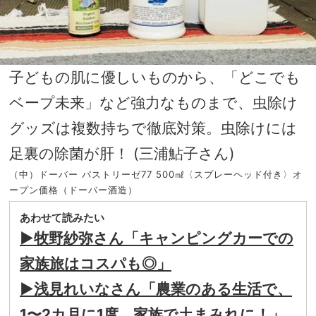
子どもの肌に優しいものから、「どこでも
ベープ未来」など強力なものまで、虫除け
グッズは複数持ちで徹底対策。虫除けには
足裏の除菌が肝！ (三浦鮎子さん)
（中）ドーバー パストリーゼ77 500㎖〈スプレーヘッド付き〉オ
ープン価格（ドーバー酒造）
あわせて読みたい
▶︎牧野紗弥さん「キャンピングカーでの
家族旅はコスパも◎」
▶︎浅見れいなさん「農業のある生活で、
1〜2カ月に1度、家族で土まみれに！」