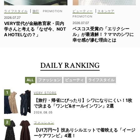
ライフスタイル
|
旅行
ビューティー
|
スキンケア
2026.07.27
VERY世代が金融教育家・田内
2026.07.07
ベスコス受賞の「エリクシー
学さんと考える「なぜ今、NOT
ル」が最適解！？ママのシワに
A HOTELなの？」
幸せ感が滲む理由とは
DAILY RANKING
ALL
ファッション
ビューティ
ライフスタイル
VERY STORE
【旅行・帰省にぴったり】シワになりにくい！1枚
で決まる「ワンピ&オールインワン」2選
2026.08.05
ファッション
【U1万円〜】技ありシルエットで着映える「イージ
ーケアワンピ」4選！