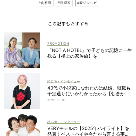
#肉料理
#料理家
#時短レシピ
この記事もおすすめ
「NOT A HOTEL」で子どもの記憶に一生
残る【極上の家族旅】を
読み物・インタビュー
40代で小説家になれたのは結婚、就職も
予定通りにいかなかったから【朝倉かす
みさん】
2026.05.30
読み物・インタビュー
VERYモデルの【2025年ハイライト】を
発表！ベストバイや今だから言える事件