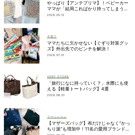
やっぱり【アンテプリマ】！ベビーカー
ママが「結局こればかり持ってしまう」
納得の理由
2026.05.12
子育て
ママたちに欠かせない【ぐずり対策グッ
ズ】外出先でのピンチを解決！
2026.07.31
VERY STORE
「旅行になに持っていく？」水際にも使
える【軽量トートバッグ】4選
2026.08.01
ファッション
【マザーズバッグ】布だけじゃなく“かっ
ちり派”も増加中！11名の愛用ブランド
は？