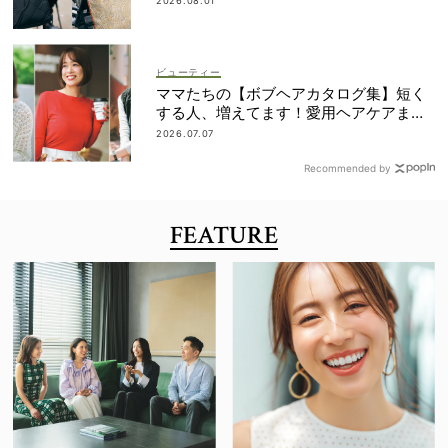
2026.08.01
ビューティー
ママたちの【ボブヘアカタログ集】短く
する人、増えてます！愛用ヘアケアまで
全部見せ
2026.07.07
Recommended by
FEATURE