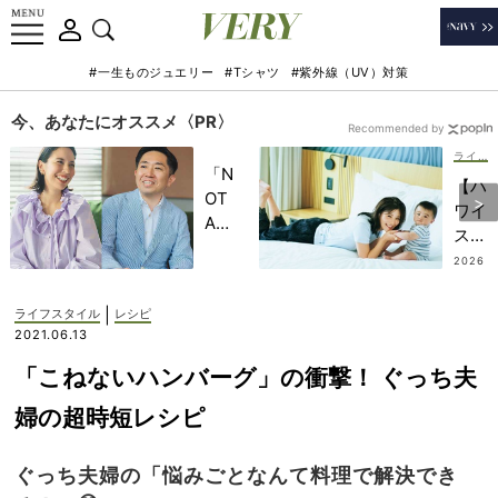
#一生ものジュエリー
#Tシャツ
#紫外線（UV）対策
今、あなたにオススメ〈PR〉
Recommended by
ライフスタイル
「N
【ハ
OT
ワイ
A
ステ
HO
イ】
2026
TEL
.07.17
子連
」で
れに
|
ライフスタイル
レシピ
子ど
嬉し
2021.06.13
もの
い
記憶
「こねないハンバーグ」の衝撃！ ぐっち夫
「コ
に一
ンド
婦の超時短レシピ
生残
ミニ
る
ア
【極
ぐっち夫婦の「悩みごとなんて料理で解決でき
ム」
上の