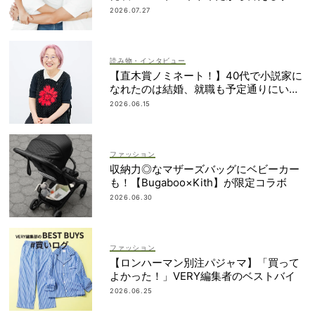
簿も大公開
2026.07.27
読み物・インタビュー
【直木賞ノミネート！】40代で小説家に
なれたのは結婚、就職も予定通りにいか
なかったから｜朝倉かすみさん
2026.06.15
ファッション
収納力◎なマザーズバッグにベビーカー
も！【Bugaboo×Kith】が限定コラボ
2026.06.30
ファッション
【ロンハーマン別注パジャマ】「買って
よかった！」VERY編集者のベストバイ
2026.06.25