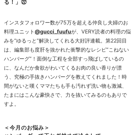
る！」㉒
最新
家族
事
旅】
情！
を
利便
インスタフォロワー数が75万を超える仲良し夫婦のお
性で
料理ユニット
@gucci_fuufu
が、VERY読者の料理の悩
選ぶ
みを“ゆるっと”解決してくれる大好評連載。第22回目
な
ら？
は、編集部も度肝を抜かれた衝撃的なレシピ“こねない
ハンバーグ”！面倒な工程を全部すっ飛ばしているの
に、なんだか食欲がわいてくるお肉の良い香りが漂
う、究極の手抜きハンバーグを教えてくれました！時
間がないと嘆くママたちも手も汚れず洗い物も激減、
たまにはこんな豪快さで、力を抜いてみるのもありで
すよ。
＜今月のお悩み＞