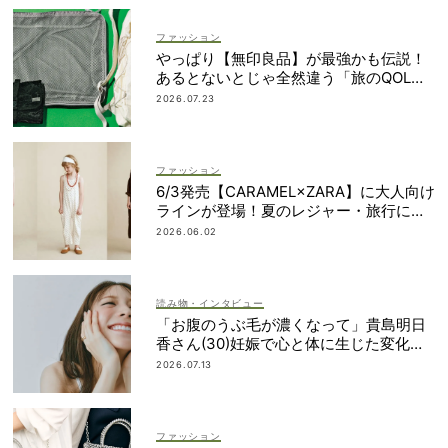
ファッション
やっぱり【無印良品】が最強かも伝説！
あるとないとじゃ全然違う「旅のQOL爆
上げアイテム」
2026.07.23
ファッション
6/3発売【CARAMEL×ZARA】に大人向け
ラインが登場！夏のレジャー・旅行にも
おすすめ
2026.06.02
読み物・インタビュー
「お腹のうぶ毛が濃くなって」貴島明日
香さん(30)妊娠で心と体に生じた変化も
「愛しいです」
2026.07.13
ファッション