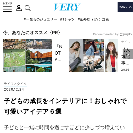
#一生ものジュエリー
#Tシャツ
#紫外線（UV）対策
今、あなたにオススメ〈PR〉
Recommended by
ライフスタイル
「N
【人
OT
気記
A
事ベ
HO
スト
2026
TEL
.07.3
５｜
0
」で
ライ
ライフスタイル
子ど
フス
2020.12.24
もの
タイ
記憶
子どもの成長をインテリアに！おしゃれで
ル
に一
編】
可愛いアイデア６選
生残
貴島
る
明日
【極
子どもと一緒に時間を過ごすほどに少しづつ増えてい
香さ
上の