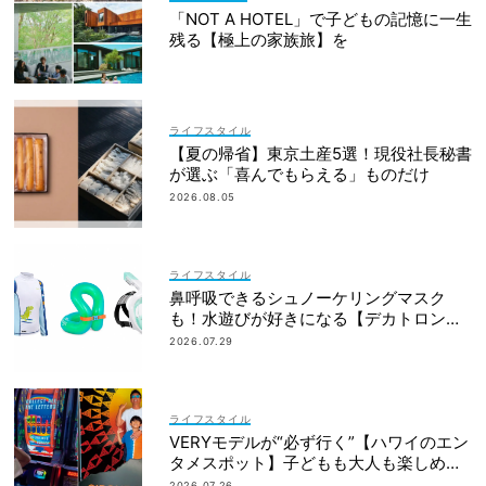
「NOT A HOTEL」で子どもの記憶に一生
残る【極上の家族旅】を
ライフスタイル
【夏の帰省】東京土産5選！現役社長秘書
が選ぶ「喜んでもらえる」ものだけ
2026.08.05
ライフスタイル
鼻呼吸できるシュノーケリングマスク
も！水遊びが好きになる【デカトロン】
の優秀グッズ13選
2026.07.29
ライフスタイル
VERYモデルが“必ず行く”【ハワイのエン
タメスポット】子どもも大人も楽しめる
ものって？
2026.07.26