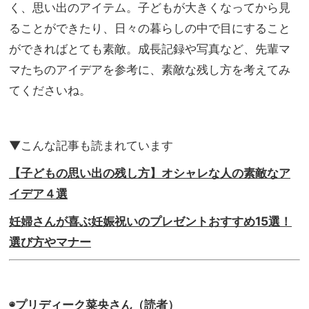
んが
く、思い出のアイテム。子どもが大きくなってから見
家族
妊娠
旅】
ることができたり、日々の暮らしの中で目にすること
を発
を
ができればとても素敵。成長記録や写真など、先輩マ
表！
貴重
マたちのアイデアを参考に、素敵な残し方を考えてみ
なイ
てくださいね。
ンタ
ビュ
ー記
事が
▼こんな記事も読まれています
続々
【子どもの思い出の残し方】オシャレな人の素敵なア
イデア４選
妊婦さんが喜ぶ妊娠祝いのプレゼントおすすめ15選！
選び方やマナー
◉プリディーク菜央さん（読者）