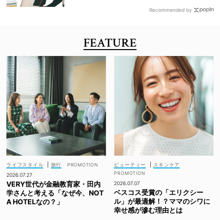
Recommended by
FEATURE
ライフスタイル
|
旅行
ビューティー
|
スキンケア
2026.07.27
VERY世代が金融教育家・田内
2026.07.07
ベスコス受賞の「エリクシー
学さんと考える「なぜ今、NOT
ル」が最適解！？ママのシワに
A HOTELなの？」
幸せ感が滲む理由とは