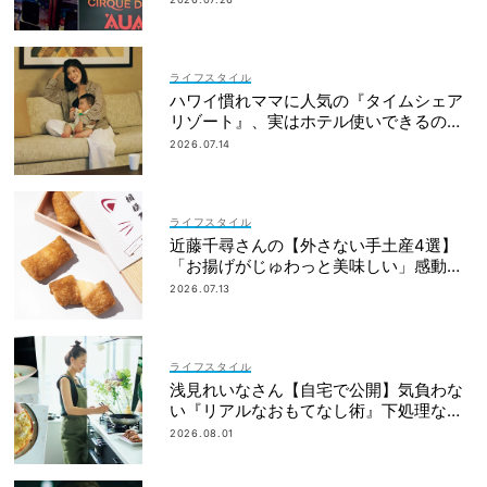
ライフスタイル
ハワイ慣れママに人気の『タイムシェア
リゾート』、実はホテル使いできるの知
ってた？
2026.07.14
ライフスタイル
近藤千尋さんの【外さない手土産4選】
「お揚げがじゅわっと美味しい」感動も
のの逸品とは？
2026.07.13
ライフスタイル
浅見れいなさん【自宅で公開】気負わな
い『リアルなおもてなし術』下処理なし
レシピや愛用品も
2026.08.01