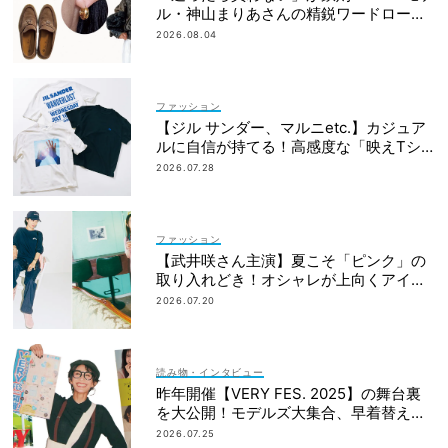
ル・神山まりあさんの精鋭ワードローブ1
2選
2026.08.04
ファッション
【ジル サンダー、マルニetc.】カジュア
ルに自信が持てる！高感度な「映えTシ
ャツ」7選
2026.07.28
ファッション
【武井咲さん主演】夏こそ「ピンク」の
取り入れどき！オシャレが上向くアイデ
ィア6選
2026.07.20
読み物・インタビュー
昨年開催【VERY FES. 2025】の舞台裏
を大公開！モデルズ大集合、早着替え作
戦etc.
2026.07.25