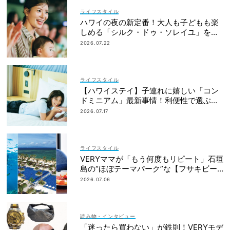
ライフスタイル
ハワイの夜の新定番！大人も子どもも楽
しめる「シルク・ドゥ・ソレイユ」を体
験
2026.07.22
ライフスタイル
【ハワイステイ】子連れに嬉しい「コン
ドミニアム」最新事情！利便性で選ぶな
ら？
2026.07.17
ライフスタイル
VERYママが「もう何度もリピート」石垣
島の“ほぼテーマパーク”な【フサキビー
チリゾート】が大注目
2026.07.06
読み物・インタビュー
「迷ったら買わない」が鉄則！VERYモデ