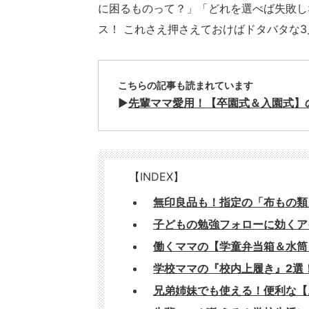
に困るものって？」「どれを選べば失敗し
ス！ これさえ押さえておけばドタバタな
こちらの記事も読まれています
▶︎
先輩ママ愛用！【卒園式＆入園式】
【INDEX】
無印良品も！指定の「布もの類
子どもの勉強フォローに効くア
働くママの【学童弁当箱＆水筒
学校ママの『校内上履き』2選
兄弟姉妹でも使える！便利な【