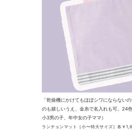
「乾燥機にかけてもほぼシワにならないの
のも嬉しいうえ、金糸で名入れも可。24
小3男の子、年中女の子ママ）
ランチョンマット［小〜特大サイズ］各￥1,650