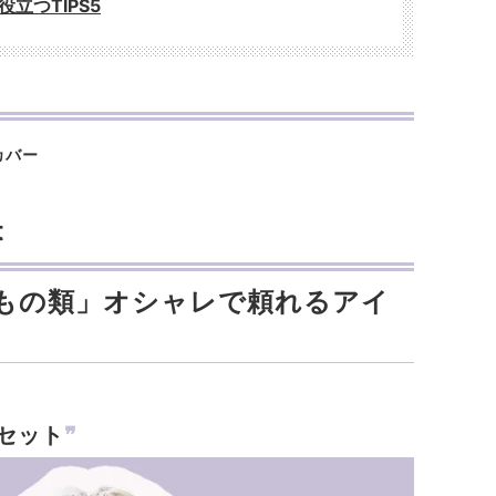
立つTIPS5
カバー
t
もの類」オシャレで頼れるアイ
学セット
❞