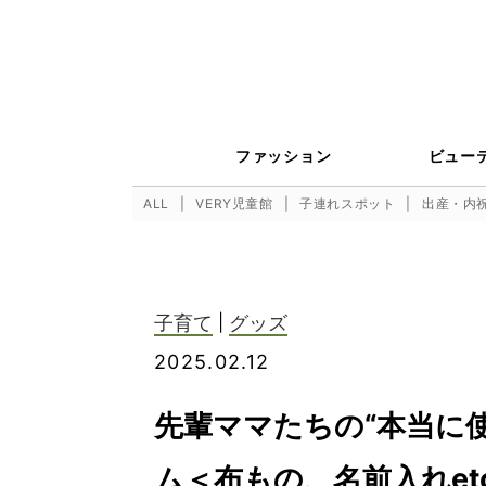
ファッション
ビュー
ALL
VERY児童館
子連れスポット
出産・内
子育て
|
グッズ
2025.02.12
先輩ママたちの“本当に
ム＜布もの、名前入れetc