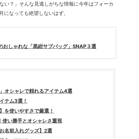
ない？」そんな見逃しがちな情報に今年はフォーカ
3月になっても絶望しないはず。
のおしゃれな「黒紺サブバッグ」SNAP３選
」オシャレで頼れるアイテム4選
イテム3選！
】を使いやすさで厳選！
！使い勝手とオシャレさ重視
お名前入れグッズ】2選