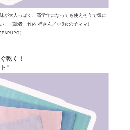
味が大人っぽく、高学年になっても使えそうで気に
い」（読者・竹内 梓さん／小3女の子ママ）
PAPUPO）
ぐ乾く！
ット
❞