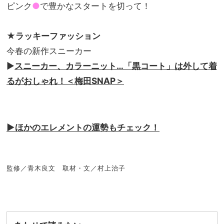
ピンク
●
で豊かなスタートを切って！
★ラッキーファッション
今春の新作スニーカー
▶︎
スニーカー、カラーニット…「黒コート」は外して着
るがおしゃれ！＜梅田SNAP＞
▶︎
ほかのエレメントの運勢もチェック！
監修／青木良文 取材・文／村上治子