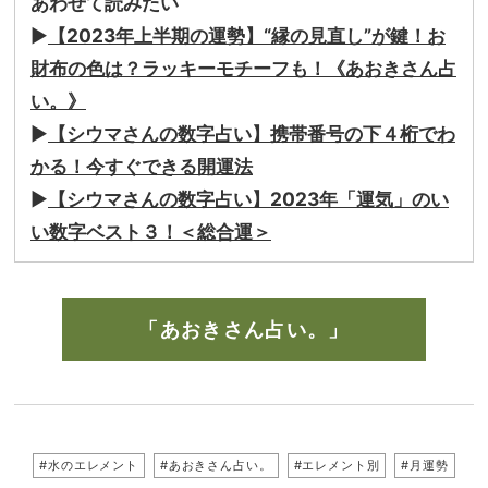
あわせて読みたい
▶︎
【2023年上半期の運勢】“縁の見直し”が鍵！お
財布の色は？ラッキーモチーフも！《あおきさん占
い。》
▶︎
【シウマさんの数字占い】携帯番号の下４桁でわ
かる！今すぐできる開運法
▶︎
【シウマさんの数字占い】
2023
年「運気」のい
い数字ベスト３！＜総合運＞
「あおきさん占い。」
#水のエレメント
#あおきさん占い。
#エレメント別
#月運勢