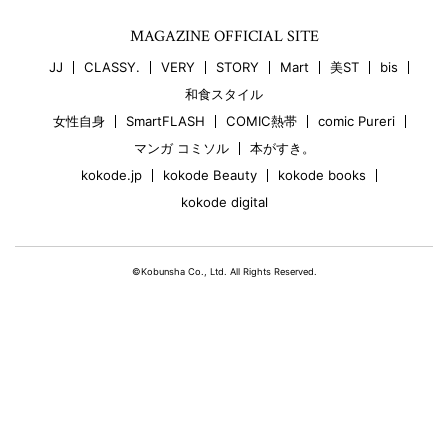
MAGAZINE OFFICIAL SITE
JJ
CLASSY.
VERY
STORY
Mart
美ST
bis
和食スタイル
女性自身
SmartFLASH
COMIC熱帯
comic Pureri
マンガ コミソル
本がすき。
kokode.jp
kokode Beauty
kokode books
kokode digital
©Kobunsha Co., Ltd. All Rights Reserved.