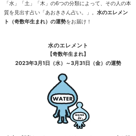
る」
「水」「土」「木」の6つの分類によって、その人の本
家族
エレ
旅】
質を見出す占い「あおきさん占い。」。
水のエレメン
メン
を
ト（奇数年生まれ）の運勢
をお届け！
ト別
ラッ
キー
アク
水のエレメント
ショ
【奇数年生まれ】
ン総
まと
2023
年3月
1
日（水）～3月31日（金）の運勢
め｜