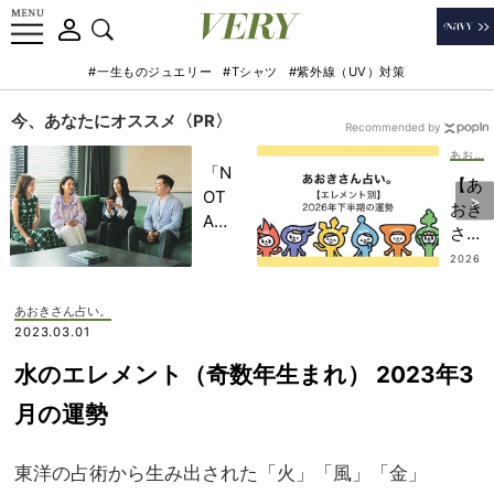
#一生ものジュエリー
#Tシャツ
#紫外線（UV）対策
今、あなたにオススメ〈PR〉
Recommended by
あおきさん占い。
「N
【あ
OT
おき
A
さん
HO
占
2026
TEL
.07.2
い。
2
」で
】
あおきさん占い。
子ど
202
2023.03.01
もの
6年
記憶
水のエレメント（奇数年生まれ） 2023年3
下半
に一
期の
月の運勢
生残
「運
る
気を
【極
東洋の占術から生み出された「火」「風」「金」
上げ
上の