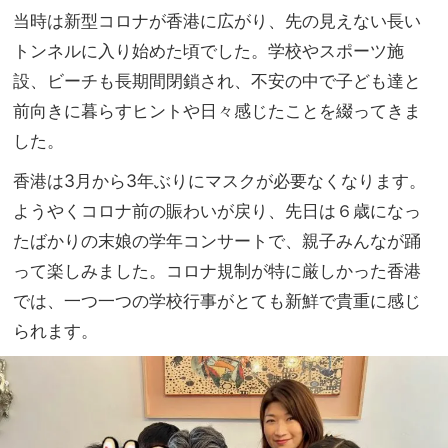
”豊
NO
当時は新型コロナが香港に広がり、
先の見えない長い
洲の
T A
トンネルに入り始めた頃でした。
学校やスポーツ施
『U
HO
NFI
設、ビーチも長期間閉鎖され、
不安の中で子ども達と
TEL
LO
な
前向きに暮らすヒントや日々感じたことを綴
ってきま
』が
の？
全マ
した。
」
マの
香港は3月から3年ぶりにマスクが必要なくなります。
オシ
ャレ
ようやくコロナ前の賑わいが戻り、
先日は６歳になっ
と気
たばかりの末娘の学年コンサートで、
親子みんなが踊
分を
って楽しみました。
コロナ規制が特に厳しかった香港
アゲ
てく
では、
一つ一つの学校行事がとても新鮮で貴重に感じ
れる
られます。