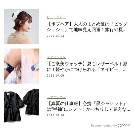
ビューティー
【ボブヘア】大人のまとめ髪は「ビッグ
シュシュ」で地味見え回避！旅行や夏祭
りにも
2026.07.23
ファッション
【ご褒美ウォッチ】夏もレザーベルト派
に！軽やかにつけられる「ネイビー」が
狙い目
2026.07.09
ファッション
【真夏の仕事服】必携『黒ジャケット』
は“半袖”にシフト！かっちりして見えな
いデザインに注目
2026.08.07
Recommended by