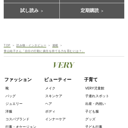
試し読み
定期購読
TOP
読み物・インタビュー
連載
青山祐子さん「自分の行動に責任を持てる力を育むには？」
ファッション
ビューティー
子育て
靴
メイク
VERY児童館
バッグ
スキンケア
子連れスポット
ジュエリー
ヘア
出産・内祝い
洋服
ボディ
子ども服
コスパブランド
インナーケア
グッズ
行事・オケージョン
子ども行事