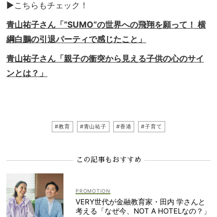
▶こちらもチェック！
青山祐子さん「”SUMO”の世界への飛翔を願って！ 横
綱白鵬の引退パーティで感じたこと」
青山祐子さん「親子の衝突から見える子供の心のサイ
ンとは？」
#教育
#青山祐子
#香港
#子育て
この記事もおすすめ
VERY世代が金融教育家・田内 学さんと
考える「なぜ今、NOT A HOTELなの？」