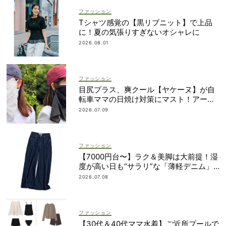
ファッション
Tシャツ感覚の【黒リブニット】で上品
に！夏の気張りすぎないオシャレに
2026.08.01
ファッション
目尻プラス、爽クール【ヤケーヌ】が自
転車ママの日焼け対策にマスト！アーム
カバーの愛用者も
2026.07.09
ファッション
【7000円台〜】ラク＆美脚は大前提！湿
度が高い日も“サラリ”な「薄軽デニム」3
選
2026.07.08
ファッション
【30代＆40代ママ水着】ご近所プールで