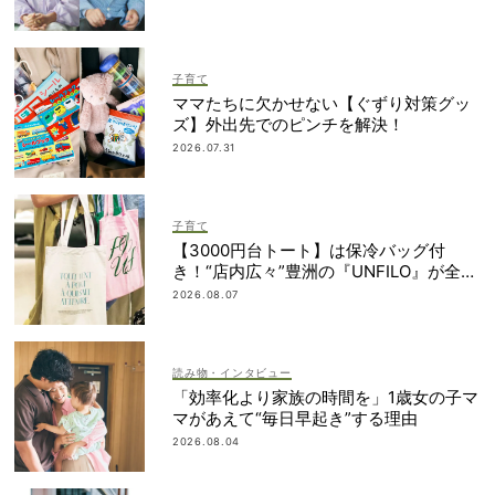
子育て
ママたちに欠かせない【ぐずり対策グッ
ズ】外出先でのピンチを解決！
2026.07.31
子育て
【3000円台トート】は保冷バッグ付
き！“店内広々”豊洲の『UNFILO』が全マ
マのオシャレと気分をアゲてくれる
2026.08.07
読み物・インタビュー
「効率化より家族の時間を」1歳女の子マ
マがあえて“毎日早起き”する理由
2026.08.04