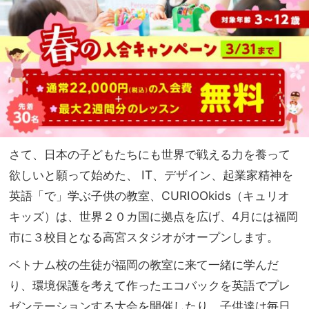
さて、
日本の子どもたちにも世界で戦える力を養って
欲しいと願って始め
た、 IT、デザイン、起業家精神を
英語「で」学ぶ子供の教室、CUR
IOOkids（キュリオ
キッズ）は、
世界２０カ国に拠点を広げ、4月には福岡
市に３校目となる高宮ス
タジオがオープンします。
ベトナム校の生徒が福岡の教室に来て一緒に学んだ
り、
環境保護を考えて作ったエコバックを英語でプレ
ゼンテーションす
る大会を開催したり、
子供達は毎日