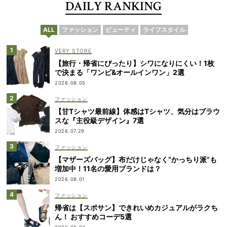
DAILY RANKING
ALL
ファッション
ビューティ
ライフスタイル
VERY STORE
【旅行・帰省にぴったり】シワになりにくい！1枚
で決まる「ワンピ&オールインワン」2選
2026.08.05
ファッション
【甘Tシャツ最前線】体感はTシャツ、気分はブラウ
スな『主役級デザイン』7選
2026.07.29
ファッション
【マザーズバッグ】布だけじゃなく“かっちり派”も
増加中！11名の愛用ブランドは？
2026.08.01
ファッション
帰省は【スポサン】できれいめカジュアルがラクち
ん！ おすすめコーデ5選