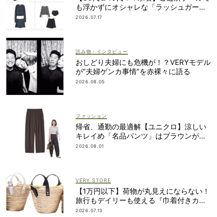
も浮かずにオシャレな「ラッシュガード
＆ショートパンツセット」6選！
2026.07.17
読み物・インタビュー
おしどり夫婦にも危機が！？VERYモデル
が“夫婦ゲンカ事情”を赤裸々に語る
2026.08.05
ファッション
帰省、通勤の最適解【ユニクロ】涼しい
キレイめ「名品パンツ」はブラウンが使
える！
2026.08.01
VERY STORE
【1万円以下】荷物が丸見えにならない！
旅行もデイリーも使える『巾着付きカゴ
バッグ』
2026.07.13