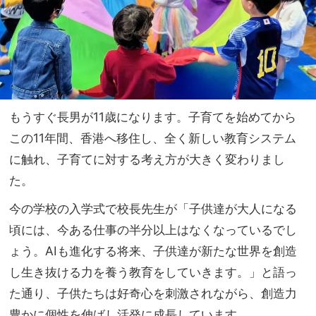
もうすぐ長男が11歳になります。子育てを始めてから
この11年
間、香港へ移住し、全く新しい教育システム
に触れ、
子育てに対する考え方が大きく変わりまし
た。
今の学校の入学式で校長先生が「子供達が大人になる
頃には、
今ある仕事の半分以上はなくなっているでし
ょう。AIも進化する
将来、
子供達が新たな世界を創造
し生き抜ける力を養う教育をしていきま
す。」と語っ
た通り、子供たちは好奇心を刺激されながら、
創造力
豊かに個性を伸ばし活発に成長しています。