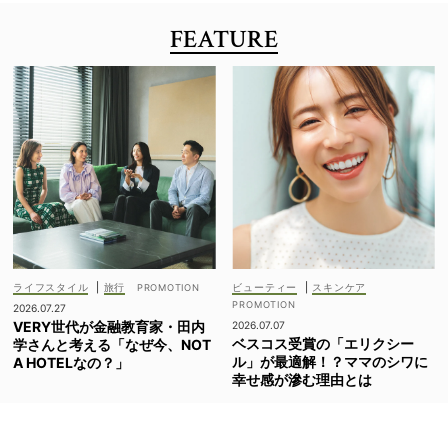
FEATURE
ライフスタイル
|
旅行
ビューティー
|
スキンケア
2026.07.27
VERY世代が金融教育家・田内
2026.07.07
ベスコス受賞の「エリクシー
学さんと考える「なぜ今、NOT
ル」が最適解！？ママのシワに
A HOTELなの？」
幸せ感が滲む理由とは