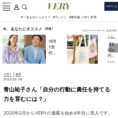
#一生ものジュエリー
#Tシャツ
#紫外線（UV）対策
今、あなたにオススメ〈PR〉
Recommended by
子育て
VER
【3
Y世
000
代が
円台
金融
トー
2026
教育
.08.0
ト】
7
家・
は保
|
子育て
教育
田内
冷バ
2023.02.28
学さ
ッグ
んと
青山祐子さん「自分の行動に責任を持てる
付
考え
き！
力を育むには？」
る
“店
「な
内
ぜ
2020年2月からVERYの連載を始め4年目に突入です。
広々
今、