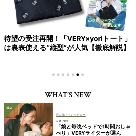
読者が選ぶ！2026年SS VERYベストコ
スメ大賞
WHAT’S NEW
読み物・インタビュー
just now
「娘と毎晩ベッドで1時間おしゃ
べり」VERYライターが選ん