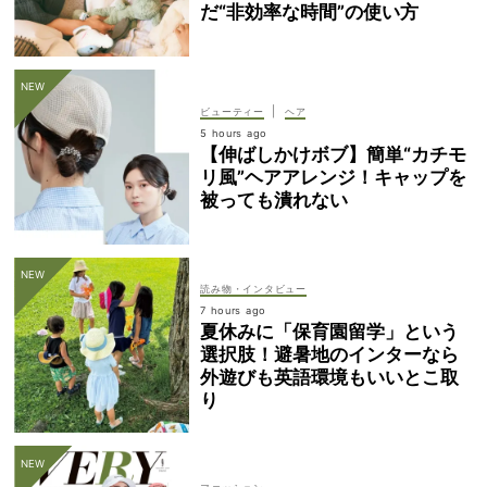
だ“非効率な時間”の使い方
|
ビューティー
ヘア
5 hours ago
【伸ばしかけボブ】簡単“カチモ
リ風”ヘアアレンジ！キャップを
被っても潰れない
読み物・インタビュー
7 hours ago
夏休みに「保育園留学」という
選択肢！避暑地のインターなら
外遊びも英語環境もいいとこ取
り