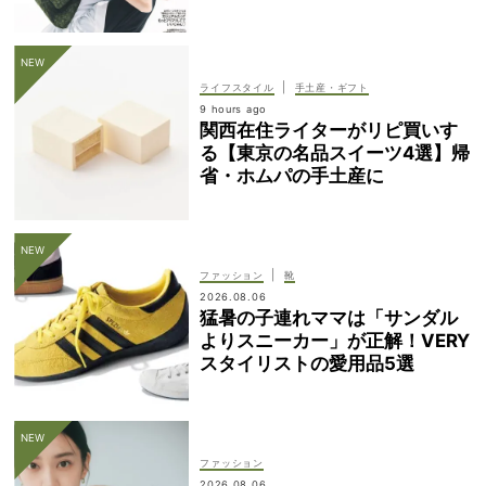
|
ライフスタイル
手土産・ギフト
9 hours ago
関西在住ライターがリピ買いす
る【東京の名品スイーツ4選】帰
省・ホムパの手土産に
|
ファッション
靴
2026.08.06
猛暑の子連れママは「サンダル
よりスニーカー」が正解！VERY
スタイリストの愛用品5選
ファッション
2026.08.06