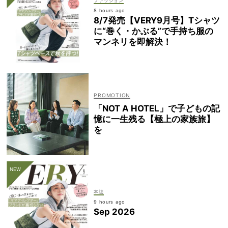
ファッション
8 hours ago
8/7発売【VERY9月号】Tシャツ
に“巻く・かぶる”で手持ち服の
マンネリを即解決！
「NOT A HOTEL」で子どもの記
憶に一生残る【極上の家族旅】
を
本誌
9 hours ago
Sep 2026