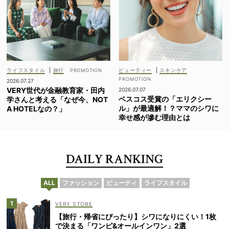
ライフスタイル
|
旅行
ビューティー
|
スキンケア
2026.07.27
VERY世代が金融教育家・田内
2026.07.07
ベスコス受賞の「エリクシー
学さんと考える「なぜ今、NOT
ル」が最適解！？ママのシワに
A HOTELなの？」
幸せ感が滲む理由とは
DAILY RANKING
ALL
ファッション
ビューティ
ライフスタイル
VERY STORE
【旅行・帰省にぴったり】シワになりにくい！1枚
で決まる「ワンピ&オールインワン」2選