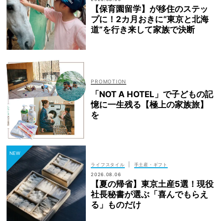
【保育園留学】が移住のステッ
プに！2カ月おきに“東京と北海
道”を行き来して家族で決断
「NOT A HOTEL」で子どもの記
憶に一生残る【極上の家族旅】
を
|
ライフスタイル
手土産・ギフト
2026.08.06
【夏の帰省】東京土産5選！現役
社長秘書が選ぶ「喜んでもらえ
る」ものだけ