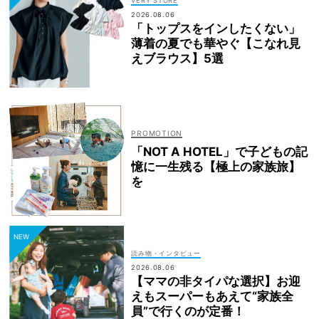
VERY STORE
2026.08.06
「トップスをインしたくない」
薄着の夏でも華やぐ【こなれ見
えブラウス】5選
「NOT A HOTEL」で子どもの記
憶に一生残る【極上の家族旅】
を
読み物・インタビュー
2026.08.06
【ママの非タイパな選択】お迎
えもスーパーもあえて“家族全
員”で行くのが定番！