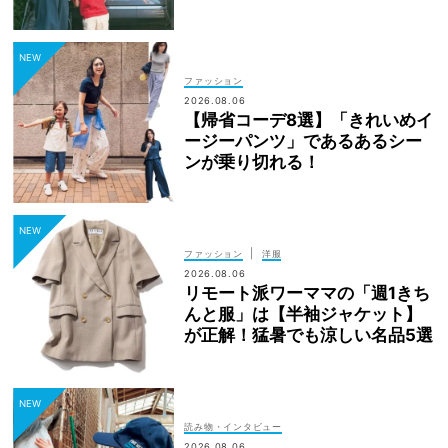
ファッション
2026.08.06
【帰省コーデ8選】「きれいめイ
ージーパンツ」であるあるシー
ンが乗り切れる！
|
ファッション
洋服
2026.08.06
リモート派ワーママの「週1きち
んと服」は【半袖ジャケット】
が正解！猛暑でも涼しい名品5選
読み物・インタビュー
2026.08.06