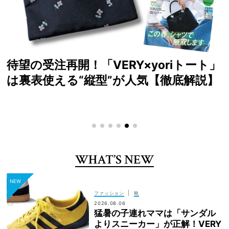
読者が選ぶ！2026年SS VERYベストコ
スメ大賞
WHAT’S NEW
|
ファッション
靴
2026.08.06
猛暑の子連れママは「サンダル
よりスニーカー」が正解！VERY