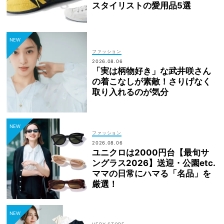
スタイリストの愛用品5選
ファッション
2026.08.06
「実は柄物好き」な武井咲さん
の着こなしが素敵！さりげなく
取り入れるのが気分
ファッション
2026.08.06
ユニクロは2000円台【最旬サ
ングラス2026】送迎・公園etc.
ママの日常にハマる「名品」を
厳選！