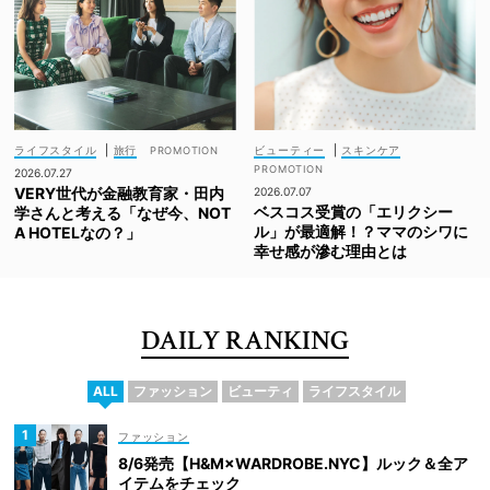
ライフスタイル
|
旅行
ビューティー
|
スキンケア
2026.07.27
VERY世代が金融教育家・田内
2026.07.07
ベスコス受賞の「エリクシー
学さんと考える「なぜ今、NOT
ル」が最適解！？ママのシワに
A HOTELなの？」
幸せ感が滲む理由とは
DAILY RANKING
ALL
ファッション
ビューティ
ライフスタイル
ファッション
8/6発売【H&M×WARDROBE.NYC】ルック＆全ア
イテムをチェック