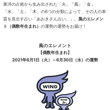
る」
東洋の占術から生み出された「火」「風」「金」
NO
エレ
T A
「水」「土」「木」の6つの分類によって、その人の本
メン
HO
ト別
質を見出す占い「あおきさん占い。」。
風のエレメン
TEL
ラッ
な
ト（偶数年生まれ）
の運勢の運勢をお届け！
キー
の？
アク
」
ショ
ン総
風のエレメント
まと
【偶数年生まれ】
め｜
2021
年
6
月
1
日（火）～
6
月
30
日（水）の運勢