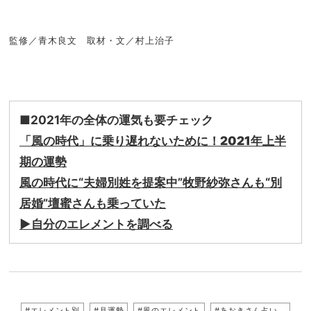
監修／青木良文 取材・文／村上治子
■2021年の全体の運気も要チェック
「風の時代」に乗り遅れないために！2021年上半
期の運勢
風の時代に“夫婦別姓を提案中”牧野紗弥さんも“別
居婚”壇蜜さんも乗っていた
▶︎
自分のエレメントを調べる
#エレメント別
#月運勢
#風のエレメント
#あおきさん占い。