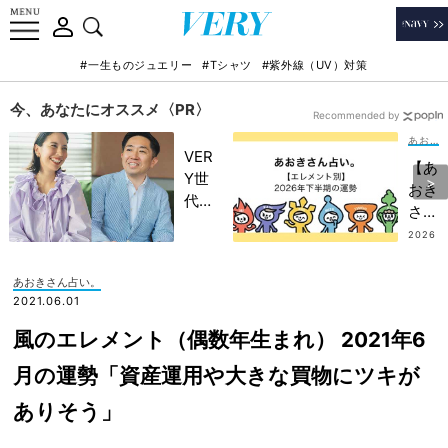
#一生ものジュエリー
#Tシャツ
#紫外線（UV）対策
今、あなたにオススメ〈PR〉
Recommended by
あおきさん占い。
VER
【あ
Y世
おき
代が
さん
金融
占
2026
教育
.07.2
い。
2
家・
】
あおきさん占い。
田内
202
2021.06.01
学さ
6年
んと
風のエレメント（偶数年生まれ） 2021年6
下半
考え
期の
月の運勢「資産運用や大きな買物にツキが
る
「運
「な
ありそう」
気を
ぜ
上げ
今、