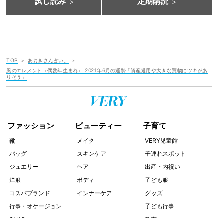
試し読み
定期購読
TOP
あおきさん占い。
風のエレメント（偶数年生まれ） 2021年6月の運勢「資産運用や大きな買物にツキがあ
りそう」
ファッション
ビューティー
子育て
靴
メイク
VERY児童館
バッグ
スキンケア
子連れスポット
ジュエリー
ヘア
出産・内祝い
洋服
ボディ
子ども服
コスパブランド
インナーケア
グッズ
行事・オケージョン
子ども行事