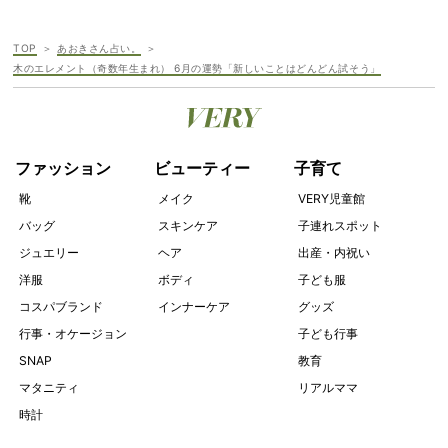
TOP
あおきさん占い。
木のエレメント（奇数年生まれ） 6月の運勢「新しいことはどんどん試そう」
ファッション
ビューティー
子育て
靴
メイク
VERY児童館
バッグ
スキンケア
子連れスポット
ジュエリー
ヘア
出産・内祝い
洋服
ボディ
子ども服
コスパブランド
インナーケア
グッズ
行事・オケージョン
子ども行事
SNAP
教育
マタニティ
リアルママ
時計