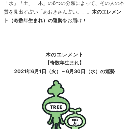
見！
「水」「土」「木」の6つの分類によって、その人の本
家族
機能
旅】
質を見出す占い「あおきさん占い。」。
木のエレメン
性も
を
ト（奇数年生まれ）の運勢
をお届け！
洒落
感も
妥協
しな
い
木のエレメント
【奇数年生まれ】
2021
年
6
月
1
日（火）～
6
月
30
日（水）の運勢