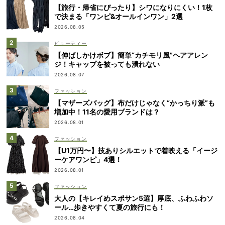
【旅行・帰省にぴったり】シワになりにくい！1枚
で決まる「ワンピ&オールインワン」2選
2026.08.05
ビューティー
【伸ばしかけボブ】簡単“カチモリ風”ヘアアレン
ジ！キャップを被っても潰れない
2026.08.07
ファッション
【マザーズバッグ】布だけじゃなく“かっちり派”も
増加中！11名の愛用ブランドは？
2026.08.01
ファッション
【U1万円〜】技ありシルエットで着映える「イージ
ーケアワンピ」4選！
2026.08.01
ファッション
大人の【キレイめスポサン5選】厚底、ふわふわソ
ール…歩きやすくて夏の旅行にも！
2026.08.04