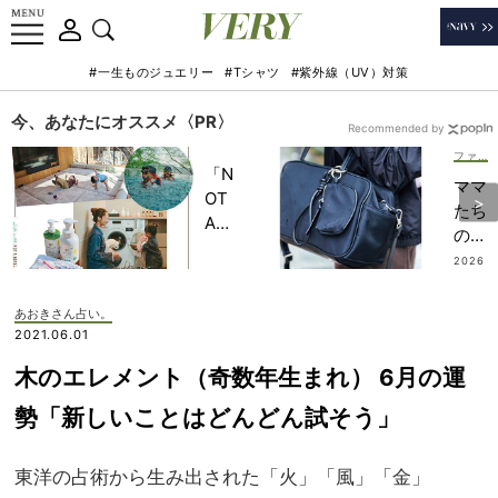
#一生ものジュエリー
#Tシャツ
#紫外線（UV）対策
今、あなたにオススメ〈PR〉
Recommended by
ファッション
「N
ママ
OT
たち
A
の間
HO
で大
2026
TEL
.07.13
大大
」で
流行
あおきさん占い。
子ど
の
2021.06.01
もの
「ボ
記憶
木のエレメント（奇数年生まれ） 6月の運
スト
に一
ンバ
勢「新しいことはどんどん試そう」
生残
ッ
る
グ」
【極
東洋の占術から生み出された「火」「風」「金」
発
上の