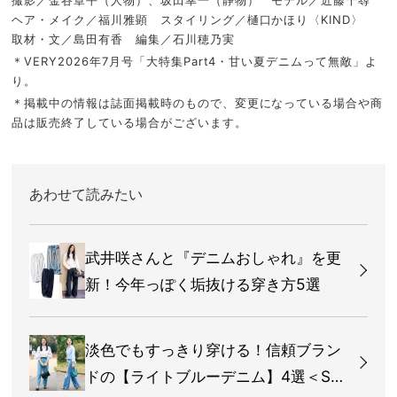
撮影／金谷章平（人物）、坂田幸一（静物） モデル／近藤千尋
ヘア・メイク／福川雅顕 スタイリング／樋口かほり〈KIND〉
取材・文／島田有香 編集／石川穂乃実
＊VERY2026年7月号「大特集Part4・甘い夏デニムって無敵」よ
り。
＊掲載中の情報は誌面掲載時のもので、変更になっている場合や商
品は販売終了している場合がございます。
あわせて読みたい
武井咲さんと『デニムおしゃれ』を更
新！今年っぽく垢抜ける穿き方5選
淡色でもすっきり穿ける！信頼ブラン
ドの【ライトブルーデニム】4選＜SN