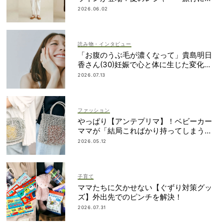
おすすめ
2026.06.02
読み物・インタビュー
「お腹のうぶ毛が濃くなって」貴島明日
香さん(30)妊娠で心と体に生じた変化も
「愛しいです」
2026.07.13
ファッション
やっぱり【アンテプリマ】！ベビーカー
ママが「結局こればかり持ってしまう」
納得の理由
2026.05.12
子育て
ママたちに欠かせない【ぐずり対策グッ
ズ】外出先でのピンチを解決！
2026.07.31