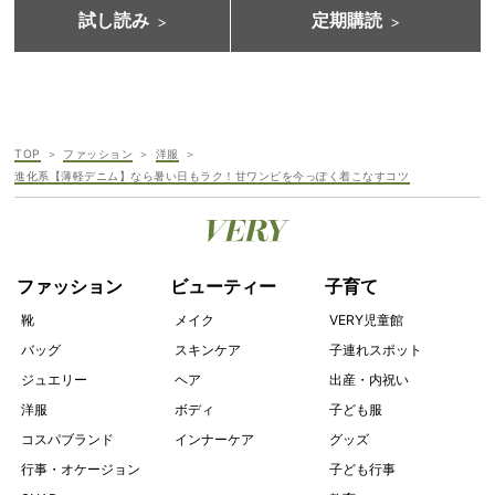
試し読み
定期購読
TOP
ファッション
洋服
進化系【薄軽デニム】なら暑い日もラク！甘ワンピを今っぽく着こなすコツ
ファッション
ビューティー
子育て
靴
メイク
VERY児童館
バッグ
スキンケア
子連れスポット
ジュエリー
ヘア
出産・内祝い
洋服
ボディ
子ども服
コスパブランド
インナーケア
グッズ
行事・オケージョン
子ども行事