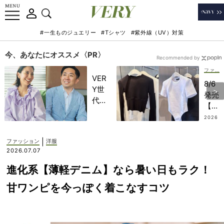
#一生ものジュエリー
#Tシャツ
#紫外線（UV）対策
今、あなたにオススメ〈PR〉
Recommended by
ファッション
VER
8/6
Y世
発売
代が
【H
金融
&M
2026
教育
.08.0
】最
4
家・
新コ
|
ファッション
洋服
田内
ラボ
2026.07.07
学さ
は
んと
進化系【薄軽デニム】なら暑い日もラク！
「シ
考え
ンプ
甘ワンピを今っぽく着こなすコツ
る
ルト
「な
ップ
ぜ
ス」
今、