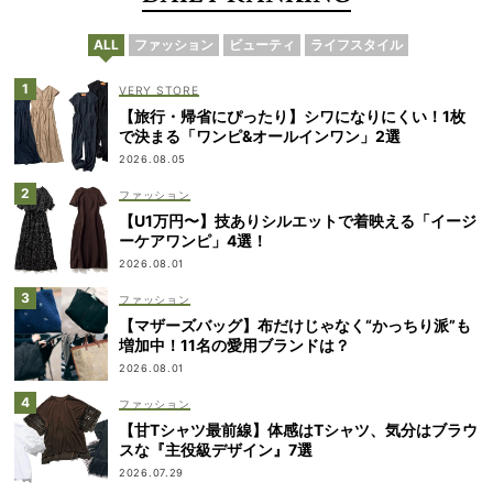
ALL
ファッション
ビューティ
ライフスタイル
VERY STORE
【旅行・帰省にぴったり】シワになりにくい！1枚
で決まる「ワンピ&オールインワン」2選
2026.08.05
ファッション
【U1万円〜】技ありシルエットで着映える「イージ
ーケアワンピ」4選！
2026.08.01
ファッション
【マザーズバッグ】布だけじゃなく“かっちり派”も
増加中！11名の愛用ブランドは？
2026.08.01
ファッション
【甘Tシャツ最前線】体感はTシャツ、気分はブラウ
スな『主役級デザイン』7選
2026.07.29