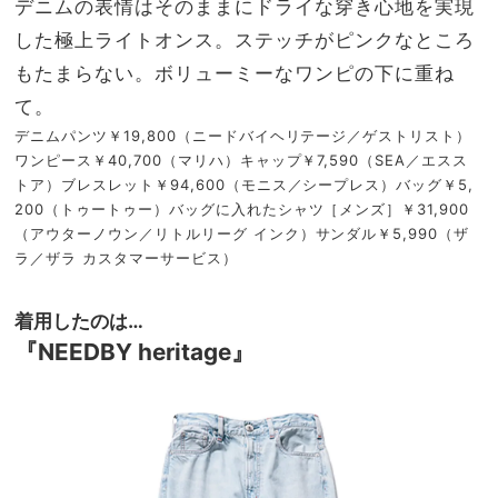
デニムの表情はそのままにドライな穿き心地を実現
した極上ライトオンス。ステッチがピンクなところ
もたまらない。ボリューミーなワンピの下に重ね
て。
デニムパンツ￥19,800（ニードバイヘリテージ／ゲストリスト）
ワンピース￥40,700（マリハ）キャップ￥7,590（SEA／エスス
トア）ブレスレット￥94,600（モニス／シープレス）バッグ￥5,
200（トゥートゥー）バッグに入れたシャツ［メンズ］￥31,900
（アウターノウン／リトルリーグ インク）サンダル￥5,990（ザ
ラ／ザラ カスタマーサービス）
着用したのは…
『NEEDBY heritage』