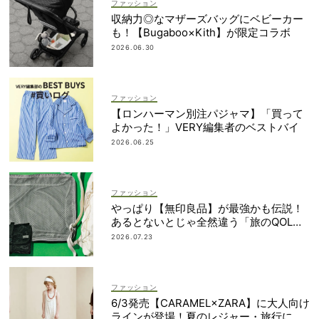
ファッション
収納力◎なマザーズバッグにベビーカー
も！【Bugaboo×Kith】が限定コラボ
2026.06.30
ファッション
【ロンハーマン別注パジャマ】「買って
よかった！」VERY編集者のベストバイ
2026.06.25
ファッション
やっぱり【無印良品】が最強かも伝説！
あるとないとじゃ全然違う「旅のQOL爆
上げアイテム」
2026.07.23
ファッション
6/3発売【CARAMEL×ZARA】に大人向け
ラインが登場！夏のレジャー・旅行にも