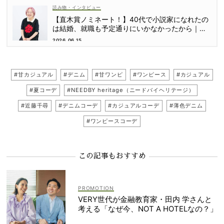
読み物・インタビュー
【直木賞ノミネート！】40代で小説家になれたの
は結婚、就職も予定通りにいかなかったから｜朝
倉かすみさん
2026.06.15
#甘カジュアル
#デニム
#甘ワンピ
#ワンピース
#カジュアル
#夏コーデ
#NEEDBY heritage（ニードバイヘリテージ）
#近藤千尋
#デニムコーデ
#カジュアルコーデ
#薄色デニム
#ワンピースコーデ
この記事もおすすめ
VERY世代が金融教育家・田内 学さんと
考える「なぜ今、NOT A HOTELなの？」