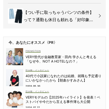
AP＞
【つい手に取っちゃうパンツの条件】
って？通勤も休日も頼れる「好印象ボ
トムス」4選
今、あなたにオススメ〈PR〉
VERY世代が金融教育家・田内 学さんと考える
「なぜ今、NOT A HOTELなの？」
読み物・インタビュー
40代で小説家になれたのは結婚、就職も予定通り
にいかなかったから【朝倉かすみさん】
2026.05.30
読み物・インタビュー
VERYモデルの【2025年ハイライト】を発表！ベ
ストバイや今だから言える事件簿も大公開
2026.07.27