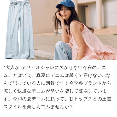
が買
NO
い！
T A
黒パ
HO
ンツ
TEL
合わ
な
せも
の？
即サ
」
マ見
え
“大人かわいい”オシャレに欠かせない存在のデニ
ム。とはいえ、真夏にデニムは暑くて穿けない…な
んて思っている人に朗報です！今季各ブランドから
涼しく快適なデニムが勢いを増して登場していま
す。令和の夏デニムに頼って、甘トップスとの王道
スタイルを楽しんでみませんか？