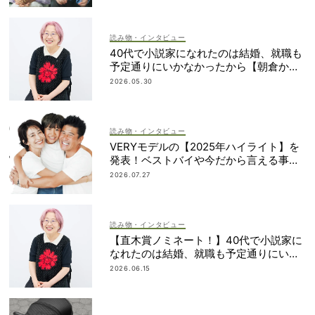
読み物・インタビュー
40代で小説家になれたのは結婚、就職も
予定通りにいかなかったから【朝倉かす
みさん】
2026.05.30
読み物・インタビュー
VERYモデルの【2025年ハイライト】を
発表！ベストバイや今だから言える事件
簿も大公開
2026.07.27
読み物・インタビュー
【直木賞ノミネート！】40代で小説家に
なれたのは結婚、就職も予定通りにいか
なかったから｜朝倉かすみさん
2026.06.15