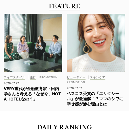
FEATURE
ライフスタイル
|
旅行
ビューティー
|
スキンケア
2026.07.27
VERY世代が金融教育家・田内
2026.07.07
ベスコス受賞の「エリクシー
学さんと考える「なぜ今、NOT
ル」が最適解！？ママのシワに
A HOTELなの？」
幸せ感が滲む理由とは
DAILY RANKING