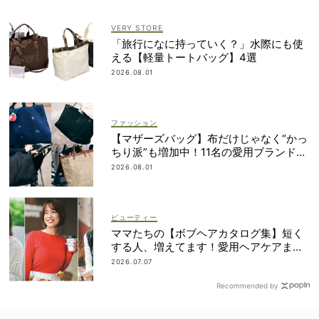
VERY STORE
「旅行になに持っていく？」水際にも使
える【軽量トートバッグ】4選
2026.08.01
ファッション
【マザーズバッグ】布だけじゃなく“かっ
ちり派”も増加中！11名の愛用ブランド
は？
2026.08.01
ビューティー
ママたちの【ボブヘアカタログ集】短く
する人、増えてます！愛用ヘアケアまで
全部見せ
2026.07.07
Recommended by