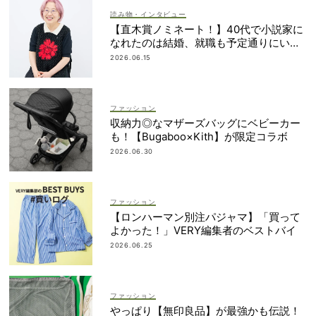
読み物・インタビュー
【直木賞ノミネート！】40代で小説家に
なれたのは結婚、就職も予定通りにいか
なかったから｜朝倉かすみさん
2026.06.15
ファッション
収納力◎なマザーズバッグにベビーカー
も！【Bugaboo×Kith】が限定コラボ
2026.06.30
ファッション
【ロンハーマン別注パジャマ】「買って
よかった！」VERY編集者のベストバイ
2026.06.25
ファッション
やっぱり【無印良品】が最強かも伝説！