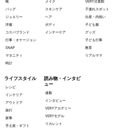
靴
メイク
VERY児童館
バッグ
スキンケア
子連れスポット
ジュエリー
ヘア
出産・内祝い
洋服
ボディ
子ども服
コスパブランド
インナーケア
グッズ
行事・オケージョン
子ども行事
SNAP
教育
マタニティ
リアルママ
時計
ライフスタイル
読み物・インタビ
ュー
レシピ
連載
インテリア
インタビュー
アウトドア
VERYアカデミー
旅行
VERYモデル
家事
リカレント
手土産・ギフト