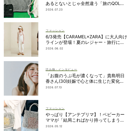
あるとないとじゃ全然違う「旅のQOL爆
上げアイテム」
2026.07.23
ファッション
6/3発売【CARAMEL×ZARA】に大人向け
ラインが登場！夏のレジャー・旅行にも
おすすめ
2026.06.02
読み物・インタビュー
「お腹のうぶ毛が濃くなって」貴島明日
香さん(30)妊娠で心と体に生じた変化も
「愛しいです」
2026.07.13
ファッション
やっぱり【アンテプリマ】！ベビーカー
ママが「結局こればかり持ってしまう」
納得の理由
2026.05.12