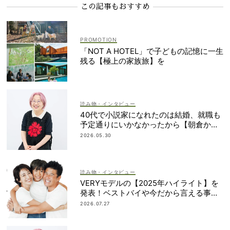
この記事もおすすめ
「NOT A HOTEL」で子どもの記憶に一生
残る【極上の家族旅】を
読み物・インタビュー
40代で小説家になれたのは結婚、就職も
予定通りにいかなかったから【朝倉かす
みさん】
2026.05.30
読み物・インタビュー
VERYモデルの【2025年ハイライト】を
発表！ベストバイや今だから言える事件
簿も大公開
2026.07.27