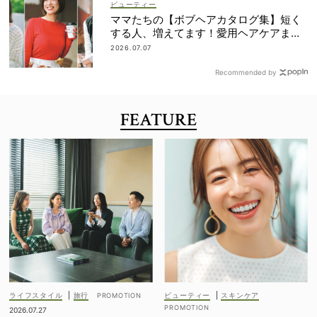
ビューティー
ママたちの【ボブヘアカタログ集】短く
する人、増えてます！愛用ヘアケアまで
全部見せ
2026.07.07
Recommended by
FEATURE
ライフスタイル
|
旅行
ビューティー
|
スキンケア
2026.07.27