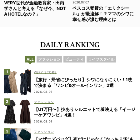
VERY世代が金融教育家・田内
2026.07.07
ベスコス受賞の「エリクシー
学さんと考える「なぜ今、NOT
ル」が最適解！？ママのシワに
A HOTELなの？」
幸せ感が滲む理由とは
DAILY RANKING
ALL
ファッション
ビューティ
ライフスタイル
VERY STORE
【旅行・帰省にぴったり】シワになりにくい！1枚
で決まる「ワンピ&オールインワン」2選
2026.08.05
ファッション
【U1万円〜】技ありシルエットで着映える「イージ
ーケアワンピ」4選！
2026.08.01
ファッション
【マザーズバッグ】布だけじゃなく“かっちり派”も