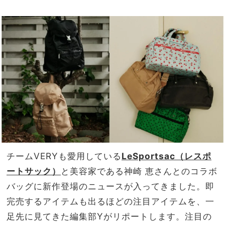
ニム
家族
コー
旅】
デ」
を
集
チームVERYも愛用している
LeSportsac（レスポ
ートサック）
と美容家である神崎 恵さんとのコラボ
バッグに新作登場のニュースが入ってきました。即
完売するアイテムも出るほどの注目アイテムを、一
足先に見てきた編集部Yがリポートします。注目の