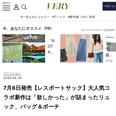
#一生ものジュエリー
#Tシャツ
#紫外線（UV）対策
今、あなたにオススメ〈PR〉
Recommended by
ファッション
「N
30
OT
℃
A
超え
HO
でも
2026
TEL
.07.12
余
」で
裕！
ファッション
子ど
甘ト
2026.06.29
もの
ップ
記憶
7月8日発売【レスポートサック】大人気コ
ス合
に一
わせ
ラボ新作は「欲しかった」が詰まったリュ
生残
の
る
ック、バッグ＆ポーチ
「最
【極
旬デ
上の