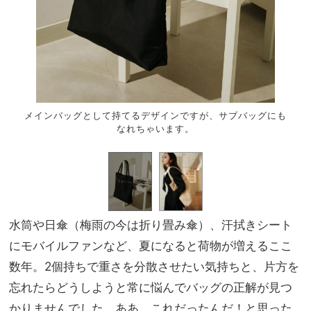
クと同
メインバッグとして持てるデザインですが、サブバッグにも
ブラ
なれちゃいます。
水筒や日傘（梅雨の今は折り畳み傘）、汗拭きシート
にモバイルファンなど、夏になると荷物が増えるここ
数年。2個持ちで重さを分散させたい気持ちと、片方を
忘れたらどうしようと常に悩んでバッグの正解が見つ
かりませんでした。ああ、これだったんだ！と思った