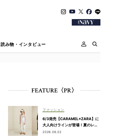
読み物・インタビュー
FEATURE〈PR〉
ファッション
6/3発売【CARAMEL×ZARA】に
大人向けラインが登場！夏のレジ
ャー・旅行にもおすすめ
2026.06.02