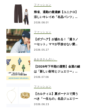
ファッション
帰省、通勤の最適解【ユニクロ】
涼しいキレイめ「名品パンツ」は
ブラウンが使える！
2026.08.01
ファッション
【ボブヘア】が盛れる！「週３ノ
ーセット」ママが手放せない愛用
キャップ5選
2026.05.27
あおきさん占い。
【2026年下半期の運勢】金運の鍵
は「新しい財布とジュエリー」！
あえての“アナログなコミュニケー
2026.07.06
ション”が注目されます｜あおきさ
ん占い。
ファッション
【カルティエ】夏ボーナスで買う
べき「一生もの」名品ジュエリー
2026.06.23