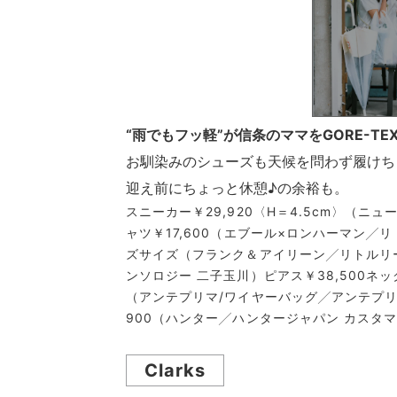
“雨でもフッ軽”が信条のママをGORE-T
お馴染みのシューズも天候を問わず履けち
迎え前にちょっと休憩♪の余裕も。
スニーカー￥29,920〈H＝4.5cm〉（
ャツ￥17,600（エブール×ロンハーマン╱リ
ズサイズ（フランク＆アイリーン╱リトルリー
ンソロジー 二子玉川）ピアス￥38,500ネッ
（アンテプリマ/ワイヤーバッグ╱アンテプリマ
900（ハンター╱ハンタージャパン カスタ
Clarks