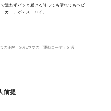
関で迷わずパッと履ける降っても晴れてもヘビ
ニーカー」がマストバイ。
つの正解！30代ママの「通勤コーデ」８選
大前提