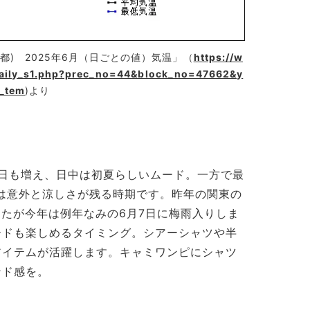
) 2025年6月（日ごとの値）気温」（
https://w
/daily_s1.php?prec_no=44&block_no=47662&y
_tem
)より
る日も増え、日中は初夏らしいムード。一方で最
晩は意外と涼しさが残る時期です。昨年の関東の
したが今年は例年なみの6月7日に梅雨入りしま
ードも楽しめるタイミング。シアーシャツや半
アイテムが活躍します。キャミワンピにシャツ
ンド感を。