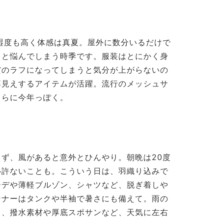
湿度も高く体感は真夏。屋外に数分いるだけで
」と悩んでしまう時季です。服装はとにかく身
だのラフになってしまうと気分が上がらないの
落見えするアイテムが活躍。流行のメッシュサ
さらに今年っぽく。
ず、風があると意外とひんやり。朝晩は20度
心許ないことも。こういう日は、羽織り込みで
ーデや薄軽ブルゾン、シャツなど、脱ぎ着しや
ンナーはタンクや半袖で暑さにも備えて。雨の
り、撥水素材や厚底スポサンなど、天気に左右