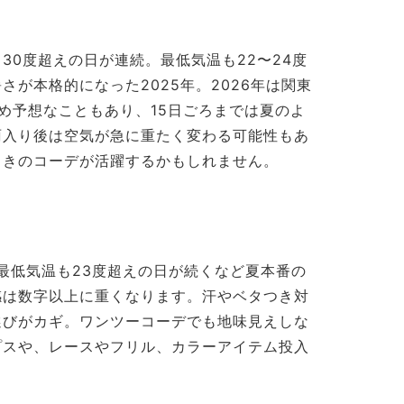
30度超えの日が連続。最低気温も22〜24度
が本格的になった2025年。2026年は関東
め予想なこともあり、15日ごろまでは夏のよ
雨入り後は空気が急に重たく変わる可能性もあ
りきのコーデが活躍するかもしれません。
、最低気温も23度超えの日が続くなど夏本番の
感は数字以上に重くなります。汗やベタつき対
選びがカギ。ワンツーコーデでも地味見えしな
プスや、レースやフリル、カラーアイテム投入