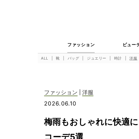
ファッション
ビュー
ALL
靴
バッグ
ジュエリー
時計
洋服
ファッション
|
洋服
2026.06.10
梅雨もおしゃれに快適に
コーデ5選