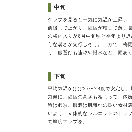
中旬
グラフを見ると一気に気温が上昇し、
前後まで上がり、湿度が増して蒸し暑さ
の梅雨入りが6月中旬頃と平年より遅
うな暑さが先行しそう。一方で、梅
り、服選びも速乾や撥水など、雨あ
下旬
平均気温がほぼ27〜28度で安定し
気候に。湿度の高さも相まって、体
策は必須。服装は肌離れの良い素材
いよう、立体的なシルエットのトッ
で鮮度アップを。