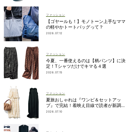
ファッション
【ゴヤールも！】モノトーン上手なママ
の軽やかトートバッグって？
2026.07.12
ファッション
今夏、一番使えるのは【柄パンツ】に決
定！Tシャツだけでキマる４選
2026.07.15
ファッション
夏旅おしゃれは『ワンピ＆セットアッ
プ』で完結！着映え目線で読者が新調し
たのは？
2026.07.10