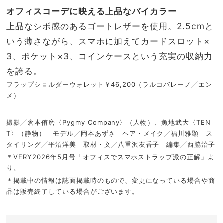
オフィスコーデに映える上品なバイカラー
上品なシボ感のあるゴートレザーを使用。2.5cmと
いう薄さながら、スマホに加えてカードスロット×
3、ポケット×3、コインケースという充実の収納力
を誇る。
フラップショルダーウォレット￥46,200（ラルコバレーノ╱エン
メ）
撮影╱倉本侑磨〈Pygmy Company〉（人物）、魚地武大〈TEN
T〉（静物） モデル╱岡本あずさ ヘア・メイク╱福川雅顕 ス
タイリング╱平沼洋美 取材・文╱八重沢友香子 編集╱西脇治子
＊VERY2026年5月号「オフィスでスマホストラップ派の正解」よ
り。
＊掲載中の情報は誌面掲載時のもので、変更になっている場合や商
品は販売終了している場合がございます。