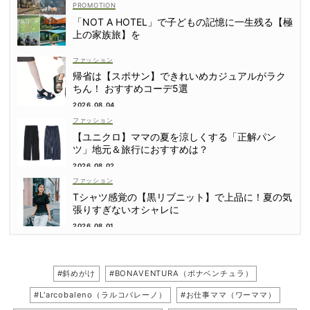
「NOT A HOTEL」で子どもの記憶に一生残る【極
上の家族旅】を
ファッション
帰省は【スポサン】できれいめカジュアルがラク
ちん！ おすすめコーデ5選
2026.08.04
ファッション
【ユニクロ】ママの夏を涼しくする「正解パン
ツ」地元＆旅行におすすめは？
2026.08.02
ファッション
Tシャツ感覚の【黒リブニット】で上品に！夏の気
張りすぎないオシャレに
2026.08.01
#斜めがけ
#BONAVENTURA（ボナベンチュラ）
#L'arcobaleno（ラルコバレーノ）
#お仕事ママ（ワーママ）