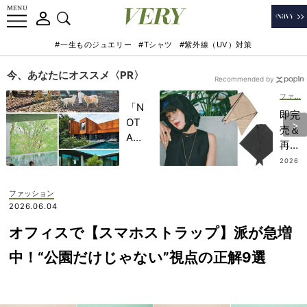
#一生ものジュエリー
#Tシャツ
#紫外線（UV）対策
今、あなたにオススメ〈PR〉
Recommended by
ファッション
「N
即完
OT
売＆
A
再入
HO
荷ア
2026
TEL
.07.14
イテ
」で
ム
ファッション
子ど
も！
2026.06.04
もの
日傘
記憶
オフィスで【スマホストラップ】派が急増
NG
に一
の場
中！“公園だけじゃない”視点の正解9選
生残
所に
る
も使
【極
える
上の