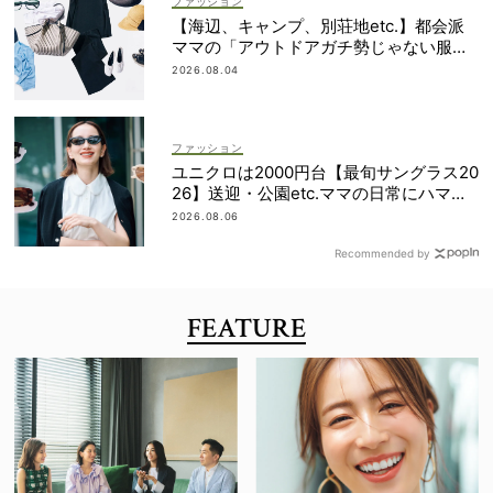
ファッション
【海辺、キャンプ、別荘地etc.】都会派
ママの「アウトドアガチ勢じゃない服と
小物」集めました！
2026.08.04
ファッション
ユニクロは2000円台【最旬サングラス20
26】送迎・公園etc.ママの日常にハマる
「名品」を厳選！
2026.08.06
Recommended by
FEATURE