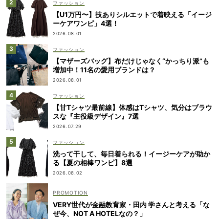
ファッション
【U1万円〜】技ありシルエットで着映える「イージ
ーケアワンピ」4選！
2026.08.01
ファッション
【マザーズバッグ】布だけじゃなく“かっちり派”も
増加中！11名の愛用ブランドは？
2026.08.01
ファッション
【甘Tシャツ最前線】体感はTシャツ、気分はブラウ
スな『主役級デザイン』7選
2026.07.29
ファッション
洗って干して、毎日着られる！イージーケアが助か
る【夏の相棒ワンピ】8選
2026.08.02
VERY世代が金融教育家・田内 学さんと考える「な
ぜ今、NOT A HOTELなの？」