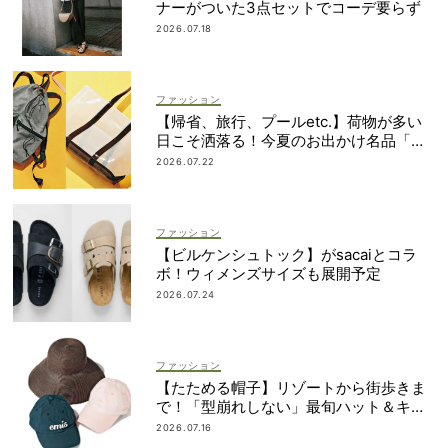
ナーがついた3点セットでコーデ要らず
2026.07.18
ファッション
【帰省、旅行、プールetc.】荷物が多い
日こそ洒落る！今夏のお出かけ名品「ト
ート＆リュック」５選
2026.07.22
ファッション
【ビルケンシュトック】がsacaiとコラ
ボ！ウィメンズサイズも展開予定
2026.07.24
ファッション
【たためる帽子】リゾートから街歩きま
で！「型崩れしない」最旬ハット＆キャ
ップ
2026.07.16