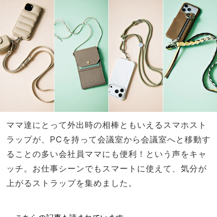
【U
家族
Vス
旅】
カー
を
フ】
4選
ママ達にとって外出時の相棒ともいえるスマホスト
ラップが、PCを持って会議室から会議室へと移動す
ることの多い会社員ママにも便利！という声をキャ
ッチ。お仕事シーンでもスマートに使えて、気分が
上がるストラップを集めました。