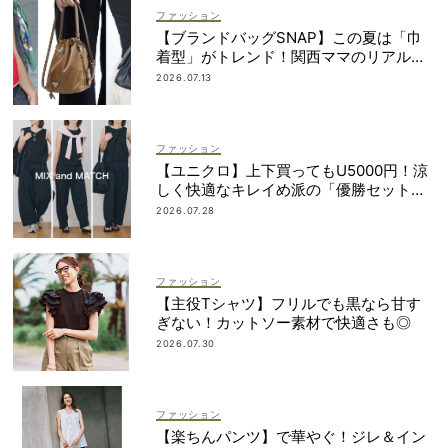
ファッション
【ブランドバッグSNAP】この夏は「巾
着型」がトレンド！関西ママのリアルコ
ーデ3選
2026.07.13
ファッション
【ユニクロ】上下買ってもU5000円！涼
しく快適なキレイめ派の「優勝セット」
は着回し力も
2026.07.28
ファッション
【主役Tシャツ】フリルでも黒なら甘す
ぎない！カットソー素材で快適さも◎
2026.07.30
ファッション
【楽ちんパンツ】で華やぐ！ジレ＆イン