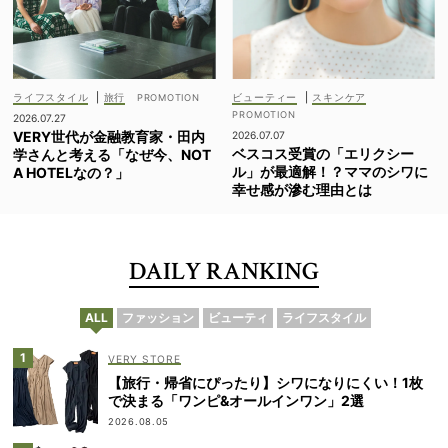
ライフスタイル
|
旅行
ビューティー
|
スキンケア
2026.07.27
VERY世代が金融教育家・田内
2026.07.07
ベスコス受賞の「エリクシー
学さんと考える「なぜ今、NOT
ル」が最適解！？ママのシワに
A HOTELなの？」
幸せ感が滲む理由とは
DAILY RANKING
ALL
ファッション
ビューティ
ライフスタイル
VERY STORE
【旅行・帰省にぴったり】シワになりにくい！1枚
で決まる「ワンピ&オールインワン」2選
2026.08.05