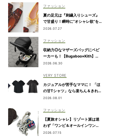
ファッション
夏の足元は『刺繍入りシューズ』
で甘盛り！瞬時に“オシャレ欲”を
満たせる一足は？
2026.07.27
ファッション
収納力◎なマザーズバッグにベビ
ーカーも！【Bugaboo×Kith】が
限定コラボ
2026.06.30
VERY STORE
カジュアルが苦手なママに！ 「ほ
の甘Tシャツ」なら楽ちん＆きれい
めに決まる
2026.08.01
ファッション
【夏旅オシャレ】リゾート派は迷
わず「ワンピ＆オールインワン」
を新調！
2026.07.15