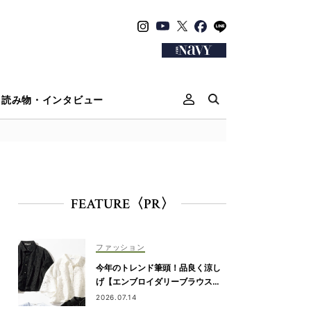
読み物・インタビュー
FEATURE〈PR〉
ファッション
今年のトレンド筆頭！品良く涼し
げ【エンブロイダリーブラウス】
が“ワーママの新定番”
2026.07.14