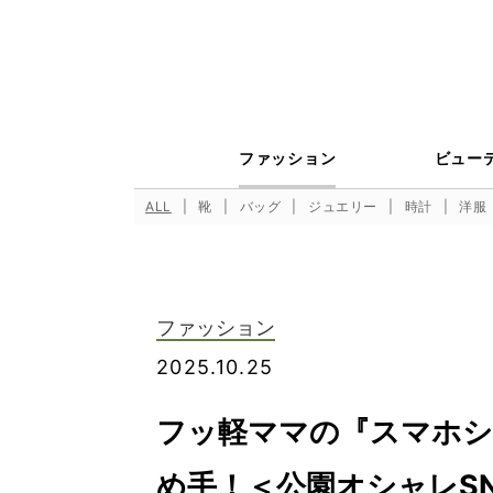
ファッション
ビュー
ALL
靴
バッグ
ジュエリー
時計
洋服
ファッション
2025.10.25
フッ軽ママの『スマホシ
め手！＜公園オシャレSN