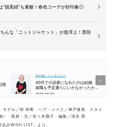
は“脱黒紺”も素敵！春色コーデが好印象◎
楽ちんな「ニットジャケット」が急浮上！普段
読み物・インタビュー
40代で小説家になれたのは結婚、
記憶
就職も予定通りにいかなかったから
【朝倉かすみさん】
2026.05.30
 モデル／咲 和希 ヘア・メイク／神戸春美 スタイ
物） 取材・文／佐々木陽子 編集／清水 環
込みWISH LIST」より。