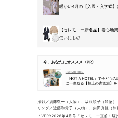
暖かい4月の【入園・入学式】
【セレモニー新名品】着心地
使いにも◎
今、あなたにオススメ〈PR〉
「NOT A HOTEL」で子どもの
に一生残る【極上の家族旅】を
撮影／須藤敬一（人物）、坂根綾子（静物）
リング／近藤和貴子（人物）、柴田真帆（静
＊VERY2026年4月号「セレモニー直前！駆け