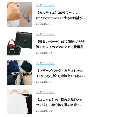
ファッション
【カルティエ】30代ワーママ
に“パンテール”の一生もの時計が
人気！仕事のご褒美＆節目買いに
2026.07.13
ファッション
【帰省のポーチ】は“2個持ち”が快
適！キレイめママのアガる愛用品
2026.08.02
ファッション
【マザーズバッグ】布だけじゃな
く“かっちり派”も増加中！11名の
愛用ブランドは？
2026.08.01
ファッション
【ユニクロ】の「隠れ名品Tシャ
ツ」涼しい着心地で夏の送迎・公
園にぴったり！
2026.06.29