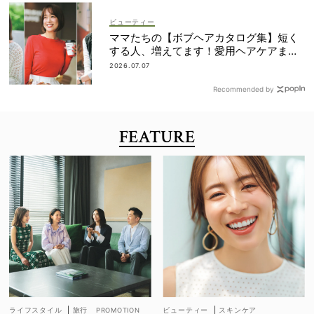
ビューティー
ママたちの【ボブヘアカタログ集】短く
する人、増えてます！愛用ヘアケアまで
全部見せ
2026.07.07
Recommended by
FEATURE
ライフスタイル
|
旅行
ビューティー
|
スキンケア