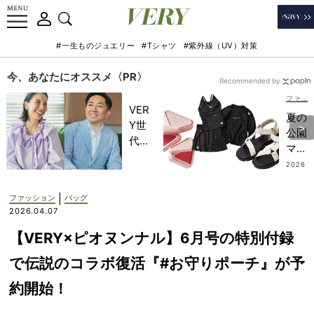
#一生ものジュエリー
#Tシャツ
#紫外線（UV）対策
今、あなたにオススメ〈PR〉
Recommended by
ファッション
VER
夏の
Y世
公園
代が
ママ
金融
を応
2026
教育
.08.0
援！
2
家・
オシ
|
ファッション
バッグ
田内
ャレ
2026.04.07
学さ
も気
んと
【VERY×ピオヌンナル】6月号の特別付録
分も
考え
上が
で伝説のコラボ復活『#お守りポーチ』が予
る
る
「な
約開始！
【最
ぜ
新ア
今、