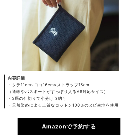
内容詳細
・タテ11cm×ヨコ16cm×ストラップ15cm
（通帳やパスポートがすっぽり入るA6対応サイズ）
・3層の仕切りで小分け収納可
・天然染めによる上質なコットン100％のヌビ生地を使用
Amazonで予約する