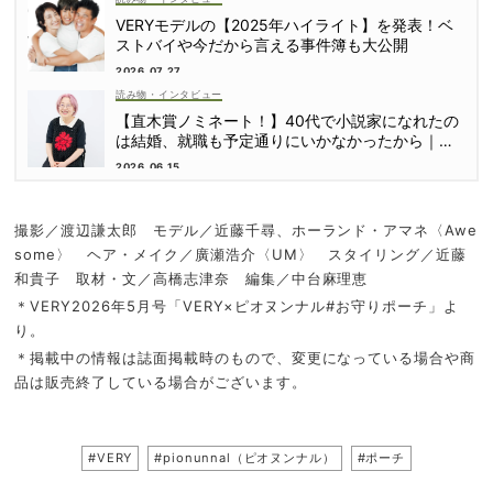
VERYモデルの【2025年ハイライト】を発表！ベ
ストバイや今だから言える事件簿も大公開
2026.07.27
読み物・インタビュー
【直木賞ノミネート！】40代で小説家になれたの
は結婚、就職も予定通りにいかなかったから｜朝
倉かすみさん
2026.06.15
撮影／渡辺謙太郎 モデル／近藤千尋、ホーランド・アマネ〈Awe
some〉 ヘア・メイク／廣瀬浩介〈UM〉 スタイリング／近藤
和貴子 取材・文／高橋志津奈 編集／中台麻理恵
＊VERY2026年5月号「VERY×ピオヌンナル#お守りポーチ」よ
り。
＊掲載中の情報は誌面掲載時のもので、変更になっている場合や商
品は販売終了している場合がございます。
#VERY
#pionunnal（ピオヌンナル）
#ポーチ