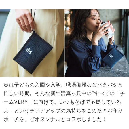
イテ
NO
ムリ
T A
ス
HO
ト】
TEL
8選
な
の？
」
春は子どもの入園や入学、職場復帰などバタバタと
忙しい時期。そんな新生活真っ只中の“すべての「チ
ームVERY」に向けて。いつもそばで応援している
よ、というチアアアップの気持ちをこめた＃お守り
ポーチを、ピオヌンナルとコラボしました！