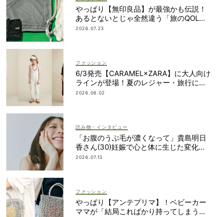
やっぱり【無印良品】が最強かも伝説！
あるとないとじゃ全然違う「旅のQOL爆
上げアイテム」
2026.07.23
ファッション
6/3発売【CARAMEL×ZARA】に大人向け
ラインが登場！夏のレジャー・旅行にも
おすすめ
2026.06.02
読み物・インタビュー
「お腹のうぶ毛が濃くなって」貴島明日
香さん(30)妊娠で心と体に生じた変化も
「愛しいです」
2026.07.13
ファッション
やっぱり【アンテプリマ】！ベビーカー
ママが「結局こればかり持ってしまう」