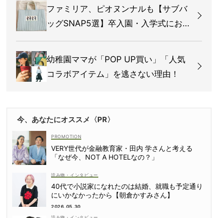
ファミリア、ピオヌンナルも【サブバ
ッグSNAP5選】卒入園・入学式におす
すめは？
幼稚園ママが「POP UP買い」「人気
コラボアイテム」を逃さない理由！
今、あなたにオススメ〈PR〉
VERY世代が金融教育家・田内 学さんと考える
「なぜ今、NOT A HOTELなの？」
読み物・インタビュー
40代で小説家になれたのは結婚、就職も予定通り
にいかなかったから【朝倉かすみさん】
2026.05.30
読み物・インタビュー