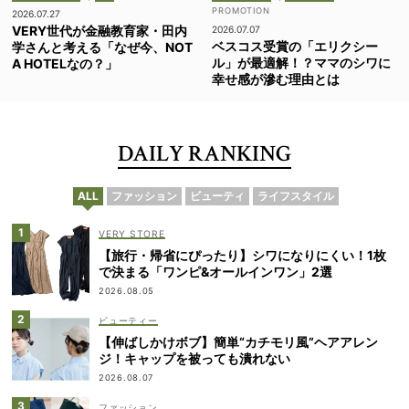
2026.07.27
VERY世代が金融教育家・田内
2026.07.07
ベスコス受賞の「エリクシー
学さんと考える「なぜ今、NOT
ル」が最適解！？ママのシワに
A HOTELなの？」
幸せ感が滲む理由とは
DAILY RANKING
ALL
ファッション
ビューティ
ライフスタイル
VERY STORE
【旅行・帰省にぴったり】シワになりにくい！1枚
で決まる「ワンピ&オールインワン」2選
2026.08.05
ビューティー
【伸ばしかけボブ】簡単“カチモリ風”ヘアアレン
ジ！キャップを被っても潰れない
2026.08.07
ファッション