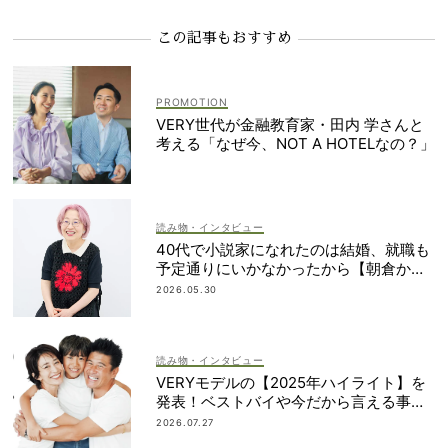
この記事もおすすめ
VERY世代が金融教育家・田内 学さんと
考える「なぜ今、NOT A HOTELなの？」
読み物・インタビュー
40代で小説家になれたのは結婚、就職も
予定通りにいかなかったから【朝倉かす
みさん】
2026.05.30
読み物・インタビュー
VERYモデルの【2025年ハイライト】を
発表！ベストバイや今だから言える事件
簿も大公開
2026.07.27