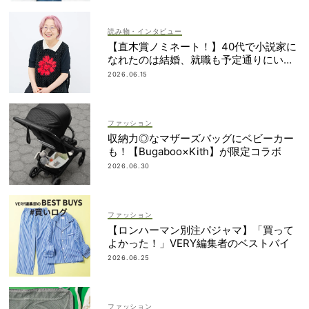
読み物・インタビュー
【直木賞ノミネート！】40代で小説家に
なれたのは結婚、就職も予定通りにいか
なかったから｜朝倉かすみさん
2026.06.15
ファッション
収納力◎なマザーズバッグにベビーカー
も！【Bugaboo×Kith】が限定コラボ
2026.06.30
ファッション
【ロンハーマン別注パジャマ】「買って
よかった！」VERY編集者のベストバイ
2026.06.25
ファッション