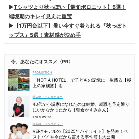
▶︎
Tシャツより秋っぽい【最旬ポロニット】5選！
端境期のキレイ見えに重宝
▶︎
【1万円台以下】暑い今すぐ着られる『秋っぽト
ップス』5選！素材感が決め手
今、あなたにオススメ〈PR〉
「NOT A HOTEL」で子どもの記憶に一生残る【極
上の家族旅】を
読み物・インタビュー
40代で小説家になれたのは結婚、就職も予定通り
にいかなかったから【朝倉かすみさん】
2026.05.30
読み物・インタビュー
VERYモデルの【2025年ハイライト】を発表！ベ
ストバイや今だから言える事件簿も大公開