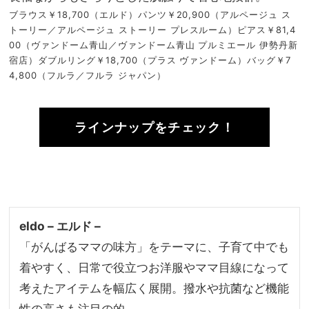
ブラウス￥18,700（エルド）パンツ￥20,900（アルページュ ス
トーリー／アルページュ ストーリー プレスルーム）ピアス￥81,4
00（ヴァンドーム青山／ヴァンドーム青山 プルミエール 伊勢丹新
宿店）ダブルリング￥18,700（プラス ヴァンドーム）バッグ￥7
4,800（フルラ／フルラ ジャパン）
ラインナップをチェック！
eldo – エルド –
「がんばるママの味方」をテーマに、子育て中でも
着やすく、日常で役立つお洋服やママ目線になって
考えたアイテムを幅広く展開。撥水や抗菌など機能
性の高さも注目の的。