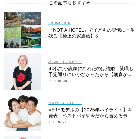
この記事もおすすめ
「NOT A HOTEL」で子どもの記憶に一生
残る【極上の家族旅】を
読み物・インタビュー
40代で小説家になれたのは結婚、就職も
予定通りにいかなかったから【朝倉かす
みさん】
2026.05.30
読み物・インタビュー
VERYモデルの【2025年ハイライト】を
発表！ベストバイや今だから言える事件
簿も大公開
2026.07.27