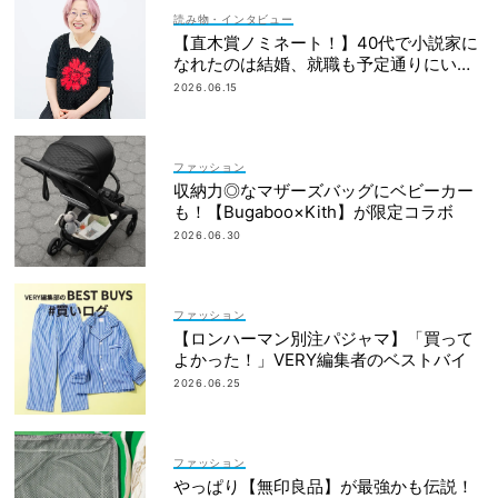
読み物・インタビュー
【直木賞ノミネート！】40代で小説家に
なれたのは結婚、就職も予定通りにいか
なかったから｜朝倉かすみさん
2026.06.15
ファッション
収納力◎なマザーズバッグにベビーカー
も！【Bugaboo×Kith】が限定コラボ
2026.06.30
ファッション
【ロンハーマン別注パジャマ】「買って
よかった！」VERY編集者のベストバイ
2026.06.25
ファッション
やっぱり【無印良品】が最強かも伝説！