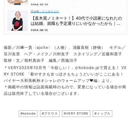
2026.07.27
読み物・インタビュー
【直木賞ノミネート！】40代で小説家になれたの
は結婚、就職も予定通りにいかなかったから｜朝
倉かすみさん
2026.06.15
撮影／川﨑一貴〈ajoite〉（人物）、清藤直樹（静物） モデル／
笹川友里 ヘア・メイク／川村友子 スタイリング／近藤和貴子
取材・文／嶺村真由子 編集／西脇治子
＊VERY2025年10月号「今欲しい！」がkokode.jpで買える！ VE
RY STORE 「着やすさも女っぽさもちょうどいいがここにある！
バイヤー大和美帆秋オシャレのウォームアップ♥編」より。
＊掲載中の情報は誌面掲載時のもので、変更になっている場合や商
品は販売終了している場合がございます。
#kokode
#ブラウス
#VERY STORE
#トップス