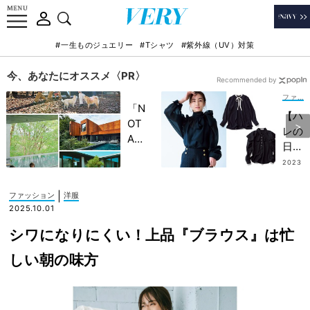
#一生ものジュエリー
#Tシャツ
#紫外線（UV）対策
今、あなたにオススメ〈PR〉
Recommended by
ファッション
「N
【ハ
OT
レの
A
日】
HO
華や
2023
TEL
.03.2
か
3
」で
「黒
|
ファッション
洋服
子ど
紺ブ
2025.10.01
もの
ラウ
記憶
シワになりにくい！上品『ブラウス』は忙
ス」
に一
5
しい朝の味方
生残
選！
る
手持
【極
ちパ
上の