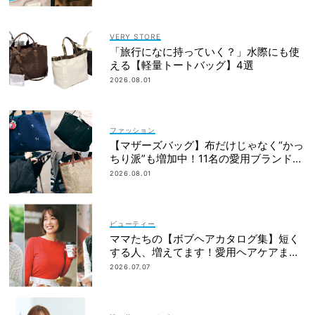
VERY STORE
「旅行になに持っていく？」水際にも使
える【軽量トートバッグ】4選
2026.08.01
ファッション
【マザーズバッグ】布だけじゃなく“かっ
ちり派”も増加中！11名の愛用ブランド
は？
2026.08.01
ビューティー
ママたちの【ボブヘアカタログ集】短く
する人、増えてます！愛用ヘアケアまで
全部見せ
2026.07.07