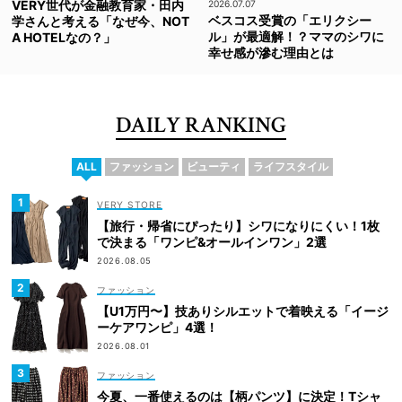
VERY世代が金融教育家・田内
2026.07.07
ベスコス受賞の「エリクシー
学さんと考える「なぜ今、NOT
ル」が最適解！？ママのシワに
A HOTELなの？」
幸せ感が滲む理由とは
DAILY RANKING
ALL
ファッション
ビューティ
ライフスタイル
VERY STORE
【旅行・帰省にぴったり】シワになりにくい！1枚
で決まる「ワンピ&オールインワン」2選
2026.08.05
ファッション
【U1万円〜】技ありシルエットで着映える「イージ
ーケアワンピ」4選！
2026.08.01
ファッション
今夏、一番使えるのは【柄パンツ】に決定！Tシャ