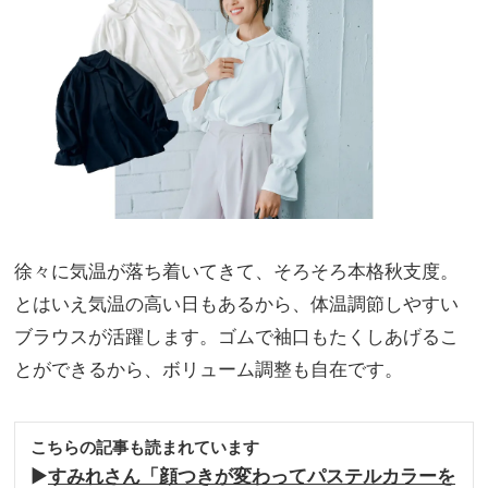
ンツ
家族
とセ
旅】
ット
を
アッ
プ風
にも
◎
徐々に気温が落ち着いてきて、そろそろ本格秋支度。
とはいえ気温の高い日もあるから、体温調節しやすい
ブラウスが活躍します。ゴムで袖口もたくしあげるこ
とができるから、ボリューム調整も自在です。
こちらの記事も読まれています
▶︎
すみれさん「顔つきが変わってパステルカラーを