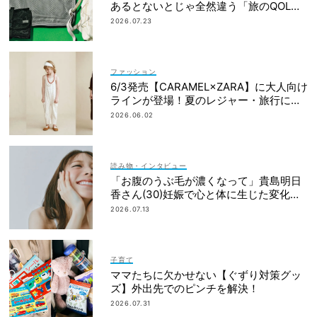
あるとないとじゃ全然違う「旅のQOL爆
上げアイテム」
2026.07.23
ファッション
6/3発売【CARAMEL×ZARA】に大人向け
ラインが登場！夏のレジャー・旅行にも
おすすめ
2026.06.02
読み物・インタビュー
「お腹のうぶ毛が濃くなって」貴島明日
香さん(30)妊娠で心と体に生じた変化も
「愛しいです」
2026.07.13
子育て
ママたちに欠かせない【ぐずり対策グッ
ズ】外出先でのピンチを解決！
2026.07.31