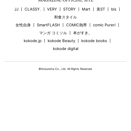
MAGAZINE OFFICIAL SITE
JJ
CLASSY.
VERY
STORY
Mart
美ST
bis
和食スタイル
女性自身
SmartFLASH
COMIC熱帯
comic Pureri
マンガ コミソル
本がすき。
kokode.jp
kokode Beauty
kokode books
kokode digital
©Kobunsha Co., Ltd. All Rights Reserved.