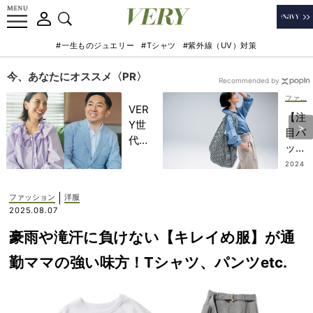
#一生ものジュエリー
#Tシャツ
#紫外線（UV）対策
今、あなたにオススメ〈PR〉
Recommended by
ファッション
VER
【注
Y世
目バ
代が
ッ
金融
グ】
2024
教育
.04.2
旅先
7
家・
でも
|
ファッション
洋服
田内
頼れ
2025.08.07
学さ
る！
んと
豪雨や滝汗に負けない【キレイめ服】が通
ママ
考え
の
勤ママの強い味方！Tシャツ、パンツetc.
る
『ビ
「な
ッグ
ぜ
トー
今、