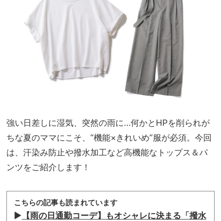
ト』
NO
は“
T A
撥
HO
水”
TEL
がう
な
れし
の？
い
」
強い日差しに湿気、突然の雨に…何かとHPを削られが
ちな夏のママにこそ、“機能×きれいめ”服が必須。今回
は、汗染み防止や撥水加工など高機能なトップス＆パ
ンツをご紹介します！
こちらの記事も読まれています
▶︎
【雨の日通勤コーデ】もオシャレに決まる「撥水