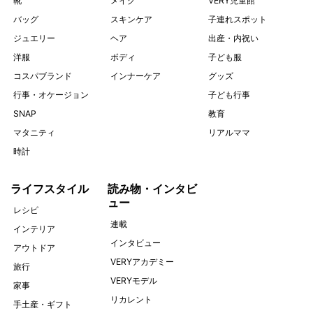
靴
メイク
VERY児童館
バッグ
スキンケア
子連れスポット
ジュエリー
ヘア
出産・内祝い
洋服
ボディ
子ども服
コスパブランド
インナーケア
グッズ
行事・オケージョン
子ども行事
SNAP
教育
マタニティ
リアルママ
時計
ライフスタイル
読み物・インタビ
ュー
レシピ
連載
インテリア
インタビュー
アウトドア
VERYアカデミー
旅行
VERYモデル
家事
リカレント
手土産・ギフト