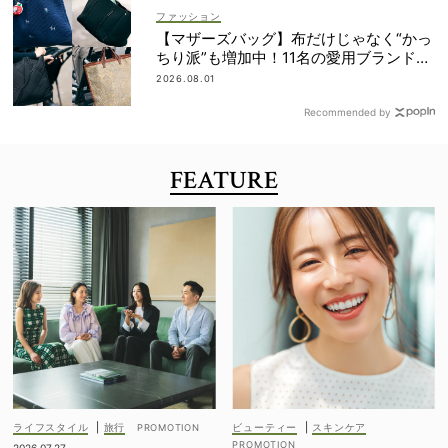
ファッション
【マザーズバッグ】布だけじゃなく“かっ
ちり派”も増加中！11名の愛用ブランド
は？
2026.08.01
Recommended by
FEATURE
ライフスタイル
|
旅行
ビューティー
|
スキンケア