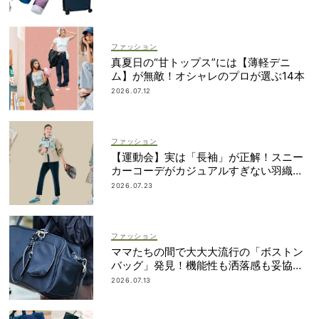
ファッション
真夏日の“甘トップス”には【薄軽デニ
ム】が無敵！オシャレのプロが選ぶ14本
2026.07.12
ファッション
【運動会】実は「長袖」が正解！スニー
カーコーデがカジュアルすぎない羽織り
アイデア
2026.07.23
ファッション
ママたちの間で大大大流行の「ボストン
バッグ」発見！機能性も洒落感も妥協し
ない
2026.07.13