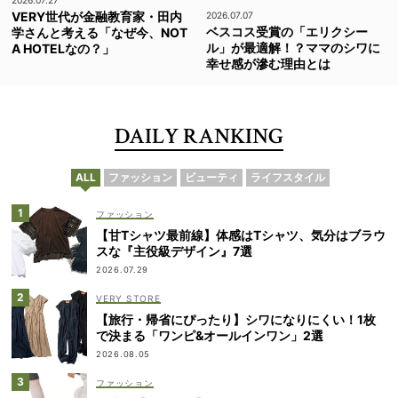
2026.07.27
VERY世代が金融教育家・田内
2026.07.07
ベスコス受賞の「エリクシー
学さんと考える「なぜ今、NOT
ル」が最適解！？ママのシワに
A HOTELなの？」
幸せ感が滲む理由とは
DAILY RANKING
ALL
ファッション
ビューティ
ライフスタイル
ファッション
【甘Tシャツ最前線】体感はTシャツ、気分はブラウ
スな『主役級デザイン』7選
2026.07.29
VERY STORE
【旅行・帰省にぴったり】シワになりにくい！1枚
で決まる「ワンピ&オールインワン」2選
2026.08.05
ファッション