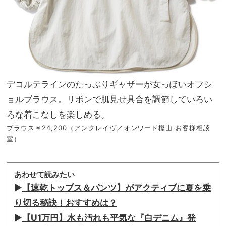
デコルテラインのたっぷりギャザーが女っぽいオフシ
ョルブラウス。リボンで肌見せ具合を調節していろい
ろな着こなしを楽しめる。
ブラウス￥24,200（アンクレイヴ／オンワード樫山 お客様相談
室）
あわせて読みたい
▶︎
【速乾トップス＆パンツ】がアクティブに夏を乗
り切る秘訣！おすすめは？
▶︎
【U1万円】水も汚れも平気な『白デニム』発