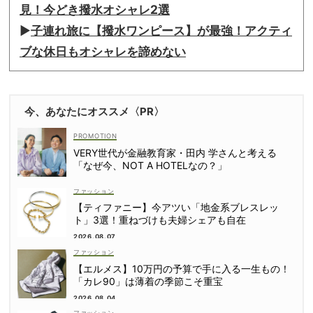
見！今どき撥水オシャレ2選
▶︎
子連れ旅に【撥水ワンピース】が最強！アクティ
ブな休日もオシャレを諦めない
今、あなたにオススメ〈PR〉
VERY世代が金融教育家・田内 学さんと考える
「なぜ今、NOT A HOTELなの？」
ファッション
【ティファニー】今アツい「地金系ブレスレッ
ト」3選！重ねづけも夫婦シェアも自在
2026.08.07
ファッション
【エルメス】10万円の予算で手に入る一生もの！
「カレ90」は薄着の季節こそ重宝
2026.08.04
ファッション