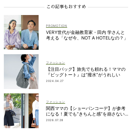
この記事もおすすめ
VERY世代が金融教育家・田内 学さんと
考える「なぜ今、NOT A HOTELなの？」
ファッション
【注目バッグ】旅先でも頼れる！ママの
『ビッグトート』は“撥水”がうれしい
2024.04.27
ファッション
関西ママの【ショーパンコーデ】が参考
になる！夏でも“きちんと感”を崩さない
コツに注目
2026.07.28