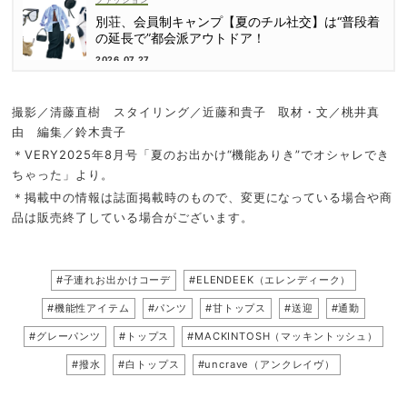
別荘、会員制キャンプ【夏のチル社交】は“普段着
の延長で”都会派アウトドア！
2026.07.27
撮影／清藤直樹 スタイリング／近藤和貴子 取材・文／桃井真
由 編集／鈴木貴子
＊VERY2025年8月号「夏のお出かけ“機能ありき”でオシャレでき
ちゃった」より。
＊掲載中の情報は誌面掲載時のもので、変更になっている場合や商
品は販売終了している場合がございます。
#子連れお出かけコーデ
#ELENDEEK（エレンディーク）
#機能性アイテム
#パンツ
#甘トップス
#送迎
#通勤
#グレーパンツ
#トップス
#MACKINTOSH（マッキントッシュ）
#撥水
#白トップス
#uncrave（アンクレイヴ）