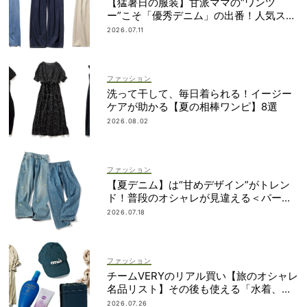
【猛暑日の服装】甘派ママの“ワンツ
ー”こそ「優秀デニム」の出番！人気スタ
イリストが厳選
2026.07.11
ファッション
洗って干して、毎日着られる！イージー
ケアが助かる【夏の相棒ワンピ】8選
2026.08.02
ファッション
【夏デニム】は“甘めデザイン”がトレン
ド！普段のオシャレが見違える＜パー
ル、レースetc.＞
2026.07.18
ファッション
チームVERYのリアル買い【旅のオシャレ
名品リスト】その後も使える「水着、バ
ッグ、UVアイテムetc.」！
2026.07.26