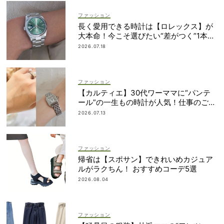
ファッション
長く愛用できる時計は【ロレックス】が
大本命！今こそ選びたい“差がつく”1本
は？
2026.07.18
ファッション
【カルティエ】30代ワーママに“パンテ
ール”の一生もの時計が人気！仕事のご褒
美＆節目買いに
2026.07.13
ファッション
帰省は【スポサン】できれいめカジュア
ルがラクちん！ おすすめコーデ5選
2026.08.04
ファッション