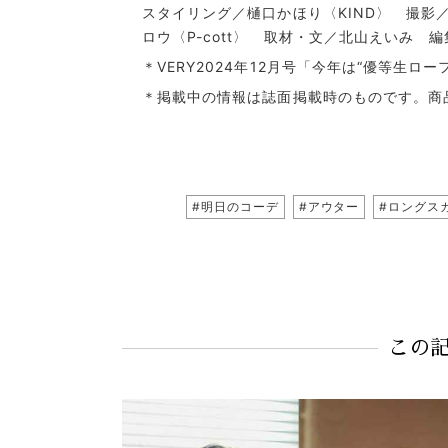
スタイリング／樋口かほり〈KIND〉 撮
ロウ〈P-cott〉 取材・文／北山えいみ 
＊VERY2024年12月号「今年は“優等生ロ
＊掲載中の情報は誌面掲載時のものです。商
#明日のコーデ
#アウター
#ロングス
この