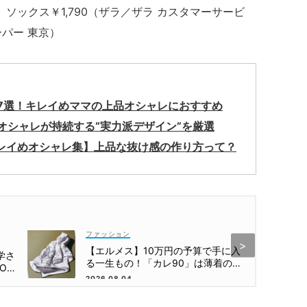
）ソックス￥1,790（ザラ／ザラ カスタマーサービ
ーパー 東京）
7選！キレイめママの上品オシャレにおすすめ
オシャレが持続する“実力派デザイン”を厳選
キレイめオシャレ集】上品な抜け感の作り方って？
ファッション
【エルメス】10万円の予算で手に入
学さ
る一生もの！「カレ90」は薄着の
OTE
季節こそ重宝
2026.08.04