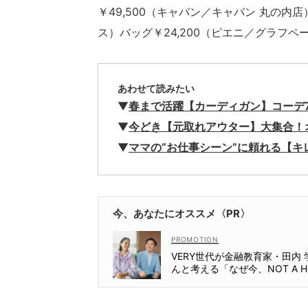
￥49,500（キャバン／キャバン 丸の内店
ス）バッグ￥24,200（ピエニ／グラフペ
あわせて読みたい
▼
春まで活躍【カーディガン】コーデ
▼
今どき【元取れアウター】大集合！
▼
ママの“お仕事シーン”に頼れる【
今、あなたにオススメ〈PR〉
VERY世代が金融教育家・田内 
んと考える「なぜ今、NOT A H
Lなの？」