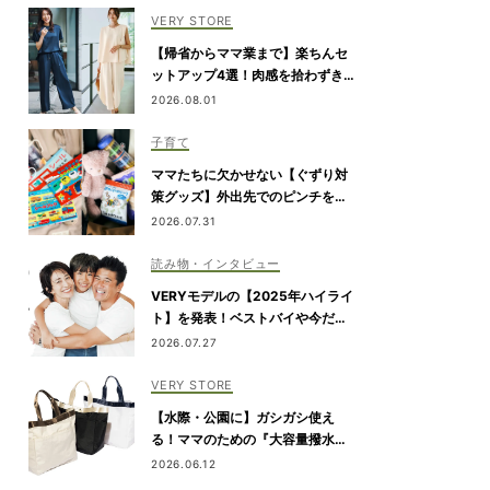
VERY STORE
【帰省からママ業まで】楽ちんセ
ットアップ4選！肉感を拾わずきれ
い見え
2026.08.01
子育て
ママたちに欠かせない【ぐずり対
策グッズ】外出先でのピンチを解
決！
2026.07.31
読み物・インタビュー
VERYモデルの【2025年ハイライ
ト】を発表！ベストバイや今だか
ら言える事件簿も大公開
2026.07.27
VERY STORE
【水際・公園に】ガシガシ使え
る！ママのための『大容量撥水ト
ート』
2026.06.12