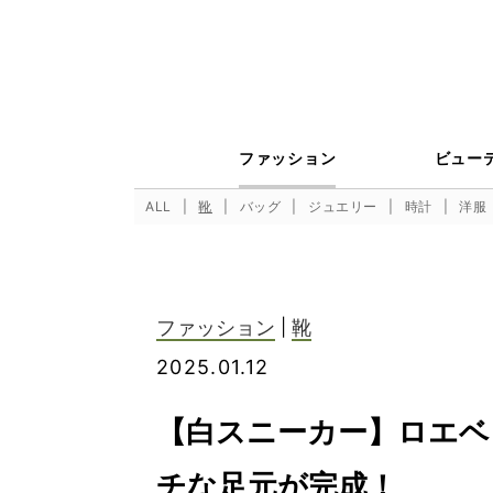
ファッション
ビュー
ALL
靴
バッグ
ジュエリー
時計
洋服
ファッション
|
靴
2025.01.12
【白スニーカー】ロエベ 
チな足元が完成！