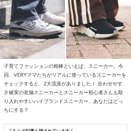
児マ
家族
マ
旅】
の“
を
実用
性と
オシ
ャ
レ”
のバ
ラン
子育てファッションの相棒といえば、スニーカー。今
ス
回、VERYママたちがリアルに使っているスニーカーを
チェックすると、2大流派がありました！ 合わせやす
さ確実の老舗スニーカーとスニーカー初心者さんも取
り入れやすいハイブランドスニーカー、あなたはどっ
ちにする？
こちらの記事も読まれています！