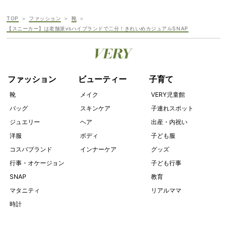
TOP
ファッション
靴
【スニーカー】は老舗派vsハイブランドで二分！きれいめカジュアルSNAP
ファッション
ビューティー
子育て
靴
メイク
VERY児童館
バッグ
スキンケア
子連れスポット
ジュエリー
ヘア
出産・内祝い
洋服
ボディ
子ども服
コスパブランド
インナーケア
グッズ
行事・オケージョン
子ども行事
SNAP
教育
マタニティ
リアルママ
時計