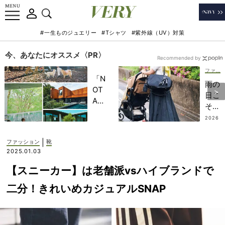
#一生ものジュエリー
#Tシャツ
#紫外線（UV）対策
今、あなたにオススメ〈PR〉
Recommended by
ファッション
「N
雨の
OT
日こ
A
そ
HO
「気
2026
TEL
.07.10
分の
」で
上が
|
ファッション
靴
子ど
る黒
2025.01.03
もの
スカ
記憶
【スニーカー】は老舗派vsハイブランドで
ー
に一
ト」
二分！きれいめカジュアルSNAP
生残
が結
る
論！
【極
乳幼
上の