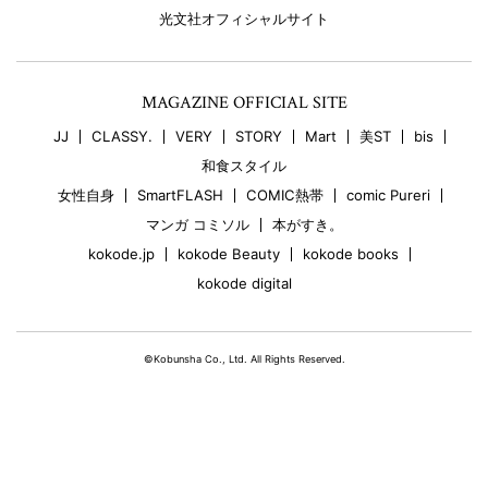
光文社オフィシャルサイト
MAGAZINE OFFICIAL SITE
JJ
CLASSY.
VERY
STORY
Mart
美ST
bis
和食スタイル
女性自身
SmartFLASH
COMIC熱帯
comic Pureri
マンガ コミソル
本がすき。
kokode.jp
kokode Beauty
kokode books
kokode digital
©Kobunsha Co., Ltd. All Rights Reserved.