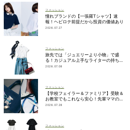
ファッション
憧れブランドの【一張羅Tシャツ】速
報！ヘビロテ前提だから投資の価値あり
2026.07.27
ファッション
旅先では「ジュエリーより小物」で盛
る！カジュアル上手なライターの持ち物
リスト
2026.07.08
ファッション
【学校フェイラー＆ファミリア】受験＆
お教室でもこれなら安心！先輩ママの地
味見えしないネイビー小物
2026.07.28
ファッション