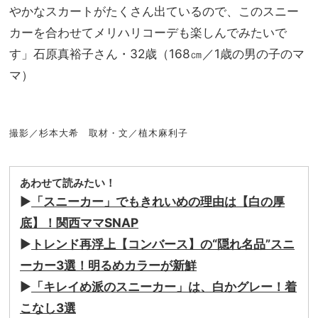
やかなスカートがたくさん出ているので、このスニー
カーを合わせてメリハリコーデも楽しんでみたいで
す」石原真裕子さん・32歳（168㎝／1歳の男の子のマ
マ）
撮影／杉本大希 取材・文／植木麻利子
あわせて読みたい！
▶
「スニーカー」でもきれいめの理由は【白の厚
底】！関西ママSNAP
▶
トレンド再浮上【コンバース】の“隠れ名品”スニ
ーカー3選！明るめカラーが新鮮
▶
「キレイめ派のスニーカー」は、白かグレー！着
こなし3選