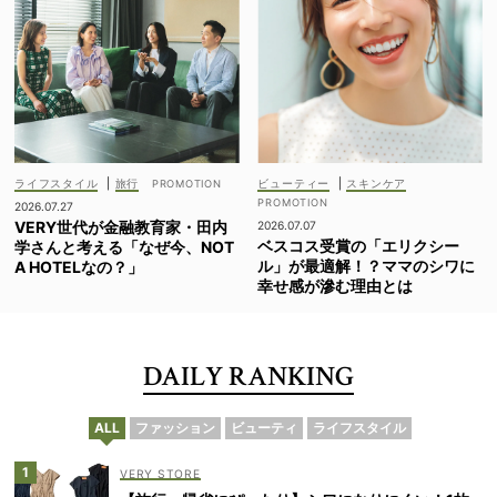
ライフスタイル
|
旅行
ビューティー
|
スキンケア
2026.07.27
VERY世代が金融教育家・田内
2026.07.07
ベスコス受賞の「エリクシー
学さんと考える「なぜ今、NOT
ル」が最適解！？ママのシワに
A HOTELなの？」
幸せ感が滲む理由とは
DAILY RANKING
ALL
ファッション
ビューティ
ライフスタイル
VERY STORE