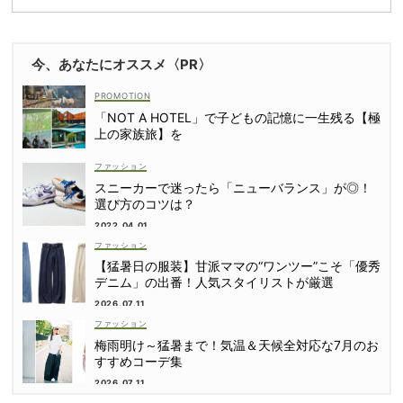
今、あなたにオススメ〈PR〉
「NOT A HOTEL」で子どもの記憶に一生残る【極
上の家族旅】を
ファッション
スニーカーで迷ったら「ニューバランス」が◎！
選び方のコツは？
2022.04.01
ファッション
【猛暑日の服装】甘派ママの“ワンツー”こそ「優秀
デニム」の出番！人気スタイリストが厳選
2026.07.11
ファッション
梅雨明け～猛暑まで！気温＆天候全対応な7月のお
すすめコーデ集
2026.07.11