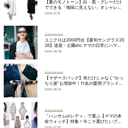
【夏のモノトーン】白・黒・グレーだけ
でできる「地味に見えない」オシャレ４
選
2026.07.15
ファッション
ユニクロは2000円台【最旬サングラス20
26】送迎・公園etc.ママの日常にハマる
「名品」を厳選！
2026.08.06
ファッション
【マザーズバッグ】布だけじゃなく“かっ
ちり派”も増加中！11名の愛用ブランド
は？
2026.08.01
ファッション
「ハンサムorレディ」で選ぶ【ママの本
命ウォッチ】特集！今こそ選びたいブラ
ンド19選
2026.07.19