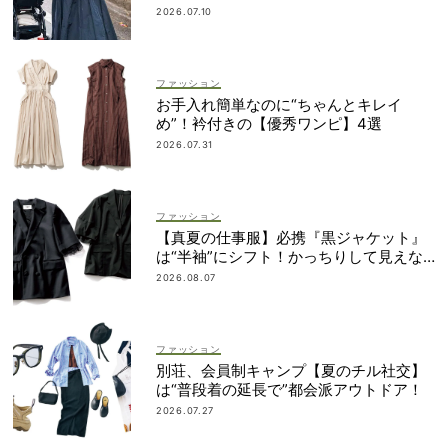
レ”のバランス
2026.07.10
ファッション
お手入れ簡単なのに“ちゃんとキレイ
め”！衿付きの【優秀ワンピ】4選
2026.07.31
ファッション
【真夏の仕事服】必携『黒ジャケット』
は“半袖”にシフト！かっちりして見えな
いデザインに注目
2026.08.07
ファッション
別荘、会員制キャンプ【夏のチル社交】
は“普段着の延長で”都会派アウトドア！
2026.07.27