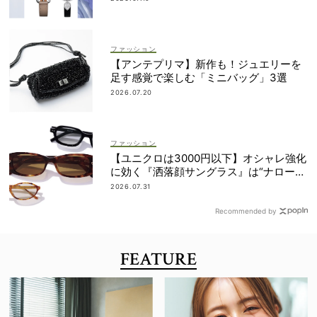
ファッション
【アンテプリマ】新作も！ジュエリーを
足す感覚で楽しむ「ミニバッグ」3選
2026.07.20
ファッション
【ユニクロは3000円以下】オシャレ強化
に効く『洒落顔サングラス』は“ナローフ
ォルム”が最旬！
2026.07.31
Recommended by
FEATURE