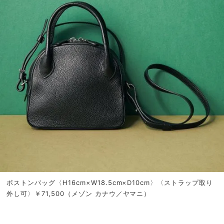
ボストンバッグ〈H16cm×W18.5cm×D10cm〉〈ストラップ取り
外し可〉￥71,500（メゾン カナウ／ヤマニ）