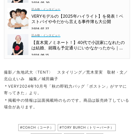
2026.05.30
読み物・インタビュー
VERYモデルの【2025年ハイライト】を発表！ベ
ストバイや今だから言える事件簿も大公開
2026.07.27
読み物・インタビュー
【直木賞ノミネート！】40代で小説家になれたの
は結婚、就職も予定通りにいかなかったから｜朝
倉かすみさん
2026.06.15
撮影／魚地武大〈TENT〉 スタイリング／荒木里実 取材・文／
北山えいみ 編集／城田繭子
＊VERY2024年10月号「秋の即戦力バッグ「ボストン」がママに
寄ってきた」より。
＊掲載中の情報は誌面掲載時のものです。商品は販売終了している
場合があります。
#COACH（コーチ）
#TORY BURCH（トリーバーチ）