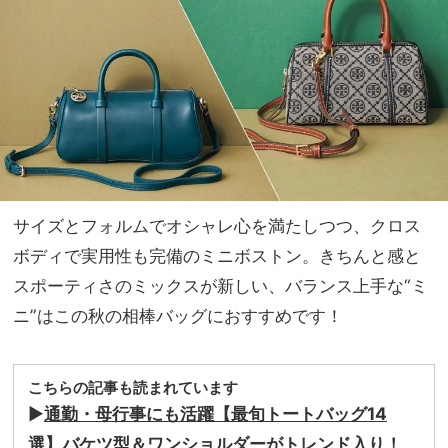
ガる
NO
愛用
T A
品
HO
TEL
な
の？
」
サイズとフォルムでオシャレ心を満たしつつ、クロス
ボディで実用性も完備のミニボストン。きちんと感と
スポーティさのミックスが新しい、バランス上手な“ミ
ニ”はこの秋の相棒バッグにおすすめです！
こちらの記事も読まれています
▶︎
通勤・母行事にも活躍【最旬トートバッグ14
選】バケツ型＆ワンショルダーがトレンド入り！