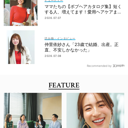
ビューティー
ママたちの【ボブヘアカタログ集】短く
する人、増えてます！愛用ヘアケアまで
全部見せ
2026.07.07
読み物・インタビュー
仲里依紗さん「23歳で結婚、出産。正
直、不安しかなかった」
2026.07.08
Recommended by
FEATURE