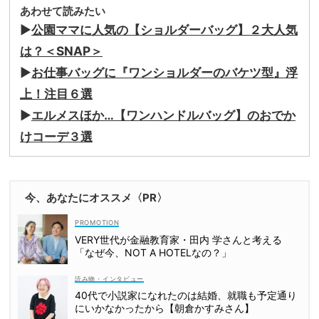
あわせて読みたい
▶︎
公園ママに人気の【ショルダーバッグ】２大人気
は？＜SNAP＞
▶︎
お仕事バッグに『ワンショルダーのバケツ型』浮
上！注目６選
▶︎
エルメスほか…【ワンハンドルバッグ】のおでか
けコーデ３選
今、あなたにオススメ〈PR〉
VERY世代が金融教育家・田内 学さんと考える
「なぜ今、NOT A HOTELなの？」
読み物・インタビュー
40代で小説家になれたのは結婚、就職も予定通り
にいかなかったから【朝倉かすみさん】