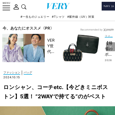
#一生ものジュエリー
#Tシャツ
#紫外線（UV）対策
今、あなたにオススメ〈PR〉
Recommended by
ファッション
VER
【帰
Y世
省の
代が
ポー
金融
チ】
2026
教育
.08.0
は“2
2
家・
個持
|
ファッション
バッグ
田内
ち”
2024.10.15
学さ
が快
んと
ロンシャン、コーチetc.【今どきミニボス
適！
考え
キレ
トン】5選！ ”2WAYで持てる”のがベスト
る
イめ
「な
ママ
ぜ
のア
今、