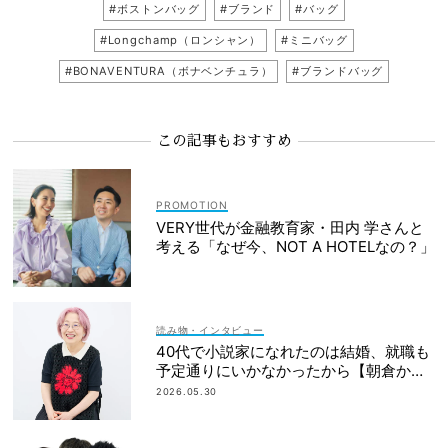
#ボストンバッグ
#ブランド
#バッグ
#Longchamp（ロンシャン）
#ミニバッグ
#BONAVENTURA（ボナベンチュラ）
#ブランドバッグ
この記事もおすすめ
VERY世代が金融教育家・田内 学さんと
考える「なぜ今、NOT A HOTELなの？」
読み物・インタビュー
40代で小説家になれたのは結婚、就職も
予定通りにいかなかったから【朝倉かす
みさん】
2026.05.30