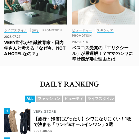
ライフスタイル
|
旅行
ビューティー
|
スキンケア
2026.07.27
VERY世代が金融教育家・田内
2026.07.07
ベスコス受賞の「エリクシー
学さんと考える「なぜ今、NOT
ル」が最適解！？ママのシワに
A HOTELなの？」
幸せ感が滲む理由とは
DAILY RANKING
ALL
ファッション
ビューティ
ライフスタイル
VERY STORE
【旅行・帰省にぴったり】シワになりにくい！1枚
で決まる「ワンピ&オールインワン」2選
2026.08.05