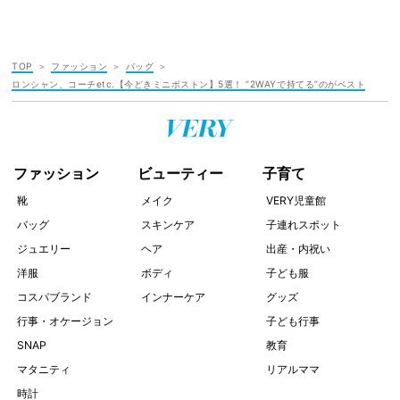
TOP
ファッション
バッグ
ロンシャン、コーチetc.【今どきミニボストン】5選！ ”2WAYで持てる”のがベスト
ファッション
ビューティー
子育て
靴
メイク
VERY児童館
バッグ
スキンケア
子連れスポット
ジュエリー
ヘア
出産・内祝い
洋服
ボディ
子ども服
コスパブランド
インナーケア
グッズ
行事・オケージョン
子ども行事
SNAP
教育
マタニティ
リアルママ
時計