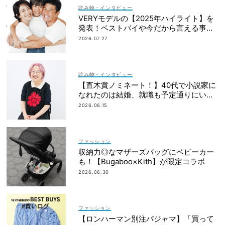
読み物・インタビュー
VERYモデルの【2025年ハイライト】を
発表！ベストバイや今だから言える事件
簿も大公開
2026.07.27
読み物・インタビュー
【直木賞ノミネート！】40代で小説家に
なれたのは結婚、就職も予定通りにいか
なかったから｜朝倉かすみさん
2026.06.15
ファッション
収納力◎なマザーズバッグにベビーカー
も！【Bugaboo×Kith】が限定コラボ
2026.06.30
ファッション
【ロンハーマン別注パジャマ】「買って