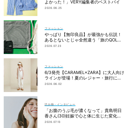
よかった！」VERY編集者のベストバイ
2026.06.25
ファッション
やっぱり【無印良品】が最強かも伝説！
あるとないとじゃ全然違う「旅のQOL爆
上げアイテム」
2026.07.23
ファッション
6/3発売【CARAMEL×ZARA】に大人向け
ラインが登場！夏のレジャー・旅行にも
おすすめ
2026.06.02
読み物・インタビュー
「お腹のうぶ毛が濃くなって」貴島明日
香さん(30)妊娠で心と体に生じた変化も
「愛しいです」
2026.07.13