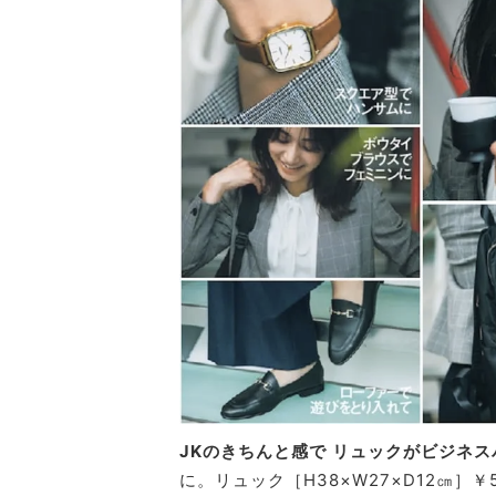
JKのきちんと感で
リュックがビジネス
に。リュック［H38×W27×D12㎝］