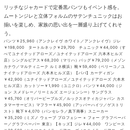
リッチなジャカードで定番黒パンツもイベント感を。
ムートンジレと立体フォルムのサテンチュニックはお
揃いを楽しめ、家族の思い出を一層盛り上げてくれそ
う。
パンツ￥25,960（アンクレイヴ ホワイト／アンクレイヴ）ジレ
￥198,000 タートルネック￥29,700 チュニック￥44,000（す
べてユナイテッドアローズ／ユナイテッドアローズ 六本木ヒルズ
店）シングルピアス￥68,200（マリハ）バッグ￥79,200（メゾン
カナウ／マルティニーク ルミネ横浜）靴￥59,400（ペリーコ／ユ
ナイテッドアローズ 六本木ヒルズ店）【パパ】カーディガン
￥42,900（ユナイテッドアローズ／ユナイテッドアローズ 六本木
ヒルズ店）カットソー￥1,990（ユニクロ）パンツ￥44,000（ジ
ョン スメドレー／リーミルズ エージェンシー）サングラス
￥45,760（オリバーピープルズ／ルックスオティカジャパン カス
タマーサービス）マフラー￥45,900（アッパーハイツ／ゲストリ
スト）靴下￥4,070（パンセレラ／真下商事）スニーカー
￥35,200（ミズノ ウェーブ プロフェシー × フォー グラフペーパ
ー／グラフペーパー 東京）【キッズ】ジレ￥44,000 ワンピース