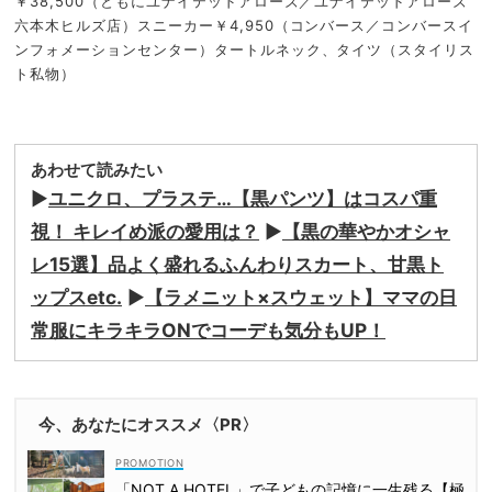
￥38,500（ともにユナイテッドアローズ／ユナイテッドアローズ
六本木ヒルズ店）スニーカー￥4,950（コンバース／コンバースイ
ンフォメーションセンター）タートルネック、タイツ（スタイリス
ト私物）
あわせて読みたい
▶
ユニクロ、プラステ…【黒パンツ】はコスパ重
視！ キレイめ派の愛用は？
▶
【黒の華やかオシャ
レ15選】品よく盛れるふんわりスカート、甘黒ト
ップスetc.
▶
【ラメニット×スウェット】ママの日
常服にキラキラONでコーデも気分もUP！
今、あなたにオススメ〈PR〉
「NOT A HOTEL」で子どもの記憶に一生残る【極