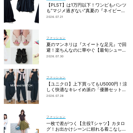
【PLST】は1万円以下！ワンピもパンツ
も”マジメ過ぎない”真夏の『ネイビー
服』６選
2026.07.21
ファッション
夏のマンネリは『スイートな足元』で回
避！楽ちんなのに華やぐ【最旬シューズ1
6選】
2026.07.30
ファッション
【ユニクロ】上下買ってもU5000円！涼
しく快適なキレイめ派の「優勝セット」
は着回し力も
2026.07.28
ファッション
一枚で差がつく【主役Tシャツ】カタロ
グ！お出かけシーンに頼れる着こなし実