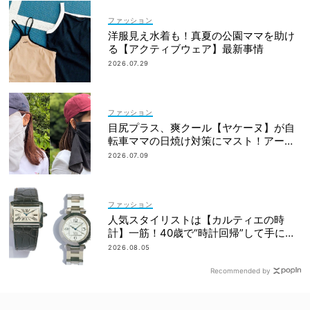
ファッション
洋服見え水着も！真夏の公園ママを助け
る【アクティブウェア】最新事情
2026.07.29
ファッション
目尻プラス、爽クール【ヤケーヌ】が自
転車ママの日焼け対策にマスト！アーム
カバーの愛用者も
2026.07.09
ファッション
人気スタイリストは【カルティエの時
計】一筋！40歳で“時計回帰”して手に入
れた名品は？
2026.08.05
Recommended by