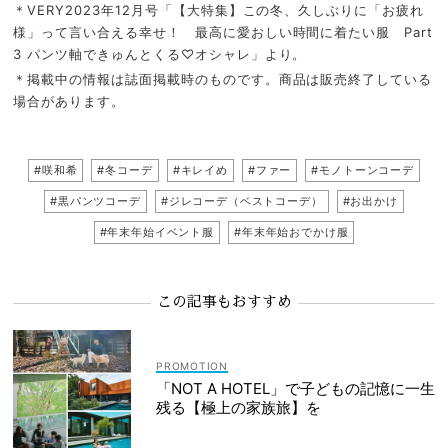
＊VERY2023年12月号「【大特集】この冬、久しぶりに「お疲れ
様」って言い合える幸せ！ 最高に愛おしい時間に着たい服 Part
3 パンツ軸できゅんとくる♡オシャレ」より。
＊掲載中の情報は誌面掲載時のものです。商品は販売終了している
場合があります。
#咲和希
#冬コーデ
#キレイめ
#ファー
#モノトーンコーデ
#黒パンツコーデ
#ジレコーデ（ベストコーデ）
#お出かけ
#年末年始イベント服
#年末年始おでかけ服
この記事もおすすめ
「NOT A HOTEL」で子どもの記憶に一生
残る【極上の家族旅】を