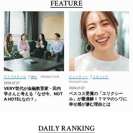
FEATURE
ライフスタイル
|
旅行
ビューティー
|
スキンケア
2026.07.27
VERY世代が金融教育家・田内
2026.07.07
ベスコス受賞の「エリクシー
学さんと考える「なぜ今、NOT
ル」が最適解！？ママのシワに
A HOTELなの？」
幸せ感が滲む理由とは
DAILY RANKING