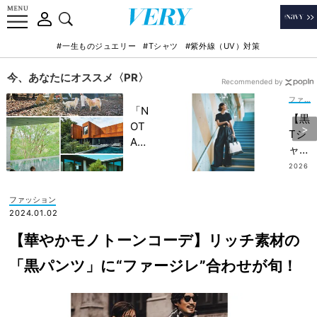
#一生ものジュエリー
#Tシャツ
#紫外線（UV）対策
今、あなたにオススメ〈PR〉
Recommended by
ファッション
「N
【黒
OT
Tシ
A
ャ
HO
ツ】
2026
TEL
.07.3
×ワ
1
」で
イド
ファッション
子ど
パン
2024.01.02
もの
ツで
記憶
【華やかモノトーンコーデ】リッチ素材の
洗練
に一
度
「黒パンツ」に“ファージレ”合わせが旬！
生残
UP
る
！き
【極
ちん
上の