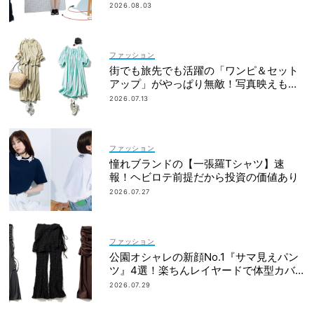
例も
2026.08.03
ファッション
街でも旅先でも活躍の「ワンピ＆セット
アップ」がやっぱり無敵！写真映えも着
回し力も◎
2026.07.13
ファッション
憧れブランドの【一張羅Tシャツ】速
報！ヘビロテ前提だから投資の価値あり
2026.07.27
ファッション
公園オシャレの新顔No.1『サマ見えパン
ツ』4選！楽ちんレイヤードで体型カバ
ーも◎
2026.07.29