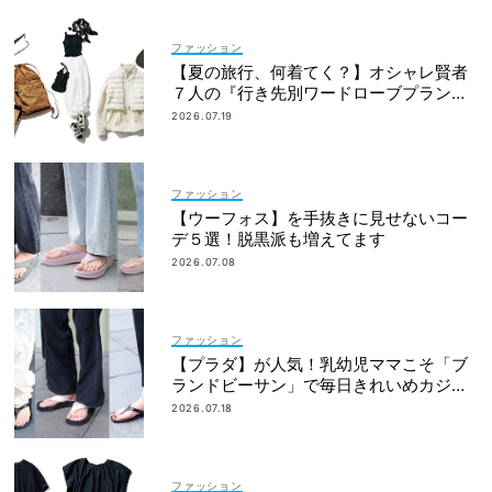
ファッション
【夏の旅行、何着てく？】オシャレ賢者
７人の『行き先別ワードローブプラン』
大公開！
2026.07.19
ファッション
【ウーフォス】を手抜きに見せないコー
デ５選！脱黒派も増えてます
2026.07.08
ファッション
【プラダ】が人気！乳幼児ママこそ「ブ
ランドビーサン」で毎日きれいめカジュ
アルが叶う
2026.07.18
ファッション