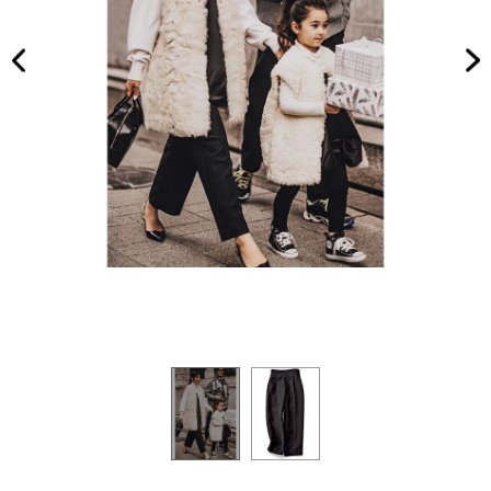
イヴ）
パン