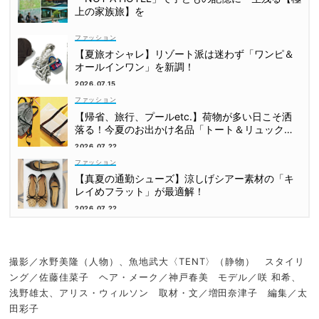
上の家族旅】を
ファッション
【夏旅オシャレ】リゾート派は迷わず「ワンピ＆
オールインワン」を新調！
2026.07.15
ファッション
【帰省、旅行、プールetc.】荷物が多い日こそ洒
落る！今夏のお出かけ名品「トート＆リュック」
５選
2026.07.22
ファッション
【真夏の通勤シューズ】涼しげシアー素材の「キ
レイめフラット」が最適解！
2026.07.22
撮影／水野美隆（人物）、魚地武大〈TENT〉（静物） スタイリ
ング／佐藤佳菜子 ヘア・メーク／神戸春美 モデル／咲 和希、
浅野雄太、アリス・ウィルソン 取材・文／増田奈津子 編集／太
田彩子