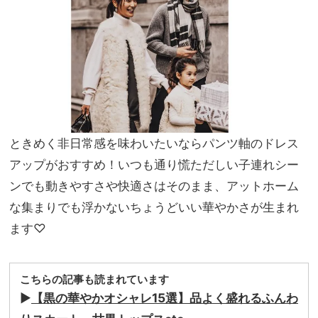
と見
家族
え＆
旅】
自分
を
らし
さを
両立
ときめく非日常感を味わいたいならパンツ軸のドレス
アップがおすすめ！いつも通り慌ただしい子連れシー
ンでも動きやすさや快適さはそのまま、アットホーム
な集まりでも浮かないちょうどいい華やかさが生まれ
ます♡
こちらの記事も読まれています
▶
【黒の華やかオシャレ15選】品よく盛れるふんわ