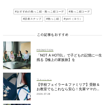
#おすすめの抱っこ紐・抱っこ紐コーデ
#抱っこ紐コーデ
#読者スナップ
#抱っこ紐
#yori（ヨリ）
この記事もおすすめ
「NOT A HOTEL」で子どもの記憶に一生
残る【極上の家族旅】を
ファッション
【学校フェイラー＆ファミリア】受験＆
お教室でもこれなら安心！先輩ママの地
味見えしないネイビー小物
2026.07.28