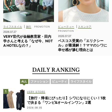
ライフスタイル
|
旅行
ビューティー
|
スキンケア
2026.07.27
VERY世代が金融教育家・田内
2026.07.07
ベスコス受賞の「エリクシー
学さんと考える「なぜ今、NOT
ル」が最適解！？ママのシワに
A HOTELなの？」
幸せ感が滲む理由とは
DAILY RANKING
ALL
ファッション
ビューティ
ライフスタイル
VERY STORE
【旅行・帰省にぴったり】シワになりにくい！1枚
で決まる「ワンピ&オールインワン」2選
2026.08.05