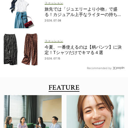
ファッション
旅先では「ジュエリーより小物」で盛
る！カジュアル上手なライターの持ち物
リスト
2026.07.08
ファッション
今夏、一番使えるのは【柄パンツ】に決
定！Tシャツだけでキマる４選
2026.07.15
Recommended by
FEATURE