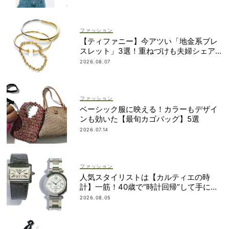
ファッション
【ティファニー】今アツい「地金系ブレ
スレット」3選！重ねづけも夫婦シェア
も自在
2026.08.07
ファッション
ベーシック服に映える！カラーもデザイ
ンも効いた【最旬カゴバッグ】5選
2026.07.14
ファッション
人気スタイリストは【カルティエの時
計】一筋！40歳で“時計回帰”して手に入
れた名品は？
2026.08.05