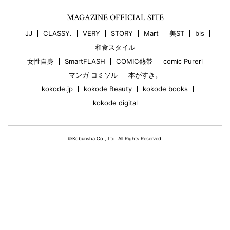
MAGAZINE OFFICIAL SITE
JJ
CLASSY.
VERY
STORY
Mart
美ST
bis
和食スタイル
女性自身
SmartFLASH
COMIC熱帯
comic Pureri
マンガ コミソル
本がすき。
kokode.jp
kokode Beauty
kokode books
kokode digital
©Kobunsha Co., Ltd. All Rights Reserved.