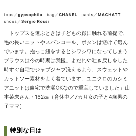
tops／
gypsophila
bag／
CHANEL
pants／
MACHATT
shoes／
Sergio Rossi
「トップスを選ぶときは子どもの顔に触れる前提で、
毛の長いニットやスパンコール、ボタンは避けて選ん
でいます。抱っこ紐をするとシワシワになってしまう
ブラウスは今の時期は我慢。よだれや吐き戻しをした
時すぐ自宅でジャブジャブ洗えるよう、スウェットや
カットソー素材をよく着ています。ユニクロのカシミ
アニットは自宅で洗濯OKなので重宝していました」山
本菜未さん・162㎝（育休中／7カ月女の子と4歳男の
子ママ）
特別な日は