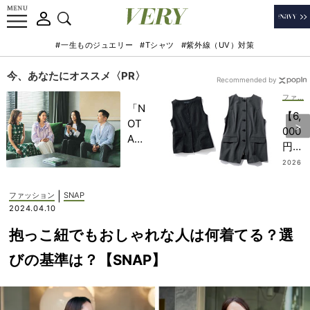
#一生ものジュエリー
#Tシャツ
#紫外線（UV）対策
今、あなたにオススメ〈PR〉
Recommended by
ファッション
「N
【6,
OT
000
A
円台
HO
か
2026
TEL
.07.19
ら】
」で
お値
|
ファッション
SNAP
子ど
段以
2024.04.10
もの
上！
記憶
抱っこ紐でもおしゃれな人は何着てる？選
一枚
に一
で完
びの基準は？【SNAP】
生残
結す
る
る
【極
『夏
上の