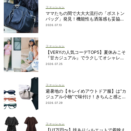
ファッション
ママたちの間で大大大流行の「ボストン
バッグ」発見！機能性も洒落感も妥協し
ない
2026.07.13
ファッション
【VERYの人気コーデTOP5】夏休みこそ
『甘カジュアル』でラクしてオシャレ！
｜7/1〜10
2026.07.25
ファッション
避暑地の【キレイめアウトドア服】は“カ
ジュアル小物”で味付け！きちんと感との
バランスに注目
2026.07.29
ファッション
【U1万円〜】技ありシルエットで着映え