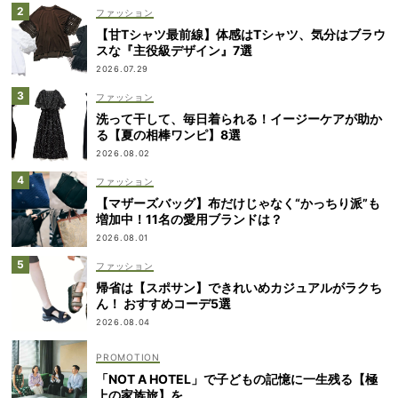
ファッション
【甘Tシャツ最前線】体感はTシャツ、気分はブラウ
スな『主役級デザイン』7選
2026.07.29
ファッション
洗って干して、毎日着られる！イージーケアが助か
る【夏の相棒ワンピ】8選
2026.08.02
ファッション
【マザーズバッグ】布だけじゃなく“かっちり派”も
増加中！11名の愛用ブランドは？
2026.08.01
ファッション
帰省は【スポサン】できれいめカジュアルがラクち
ん！ おすすめコーデ5選
2026.08.04
「NOT A HOTEL」で子どもの記憶に一生残る【極
上の家族旅】を