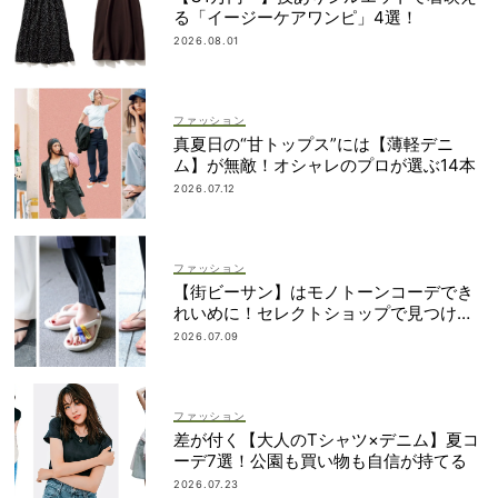
る「イージーケアワンピ」4選！
2026.08.01
ファッション
真夏日の“甘トップス”には【薄軽デニ
ム】が無敵！オシャレのプロが選ぶ14本
2026.07.12
ファッション
【街ビーサン】はモノトーンコーデでき
れいめに！セレクトショップで見つける
ママ多数
2026.07.09
ファッション
差が付く【大人のTシャツ×デニム】夏コ
ーデ7選！公園も買い物も自信が持てる
2026.07.23