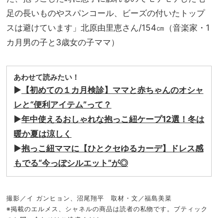
足の長いものやスパンコール、ビーズの付いたトップ
スは避けています」北原由里恵さん/154㎝（音楽家・1
カ月男の子と3歳女の子ママ）
あわせて読みたい！
▶︎
【初めての１カ月検診】ママと赤ちゃんのオシャ
レと“便利アイテム”って？
▶︎
年中使えるおしゃれな抱っこ紐ケープ12選！冬は
暖か夏は涼しく
▶︎
抱っこ紐ママに【ひとクセゆるカーデ】ドレス感
もでる“今っぽシルエット”が◎
撮影／イ ガンヒョン、沼尾翔平 取材・文／福島美菜
※掲載のエルメス、シャネルの商品は読者の私物です。ブティック