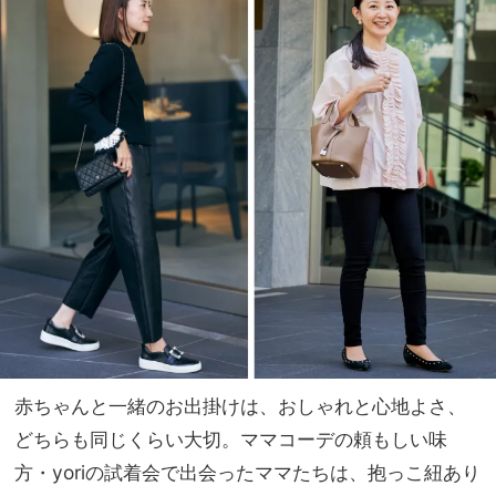
ジ
家族
レ』
旅】
が二
を
の
腕・
ヒッ
プカ
バー
に大
活躍
赤ちゃんと一緒のお出掛けは、おしゃれと心地よさ、
どちらも同じくらい大切。ママコーデの頼もしい味
方・yoriの試着会で出会ったママたちは、抱っこ紐あり