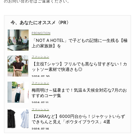
のお問い合わせはご遠慮ください。
今、あなたにオススメ〈PR〉
「NOT A HOTEL」で子どもの記憶に一生残る【極
上の家族旅】を
ファッション
【主役Tシャツ】フリルでも黒なら甘すぎない！カ
ットソー素材で快適さも◎
2026.07.30
ファッション
梅雨明け～猛暑まで！気温＆天候全対応な7月のお
すすめコーデ集
2026.07.11
ファッション
【ZARAなど】6000円台から！ジャケットいらず
できちんと見え「ボウタイブラウス」4選
2026.07.16