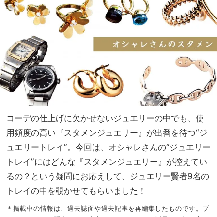
ヘア
NO
セッ
T A
ト不
HO
要＆
TEL
紫外
な
線対
の？
策に
」
も
コーデの仕上げに欠かせないジュエリーの中でも、使
用頻度の高い『スタメンジュエリー』が出番を待つ“ジ
ュエリートレイ”。今回は、オシャレさんの“ジュエリー
トレイ”にはどんな『スタメンジュエリー』が控えてい
るの？という疑問にお応えして、ジュエリー賢者9名の
トレイの中を覗かせてもらいました！
＊掲載中の情報は、過去誌面や過去記事を再編集したものです。ブ