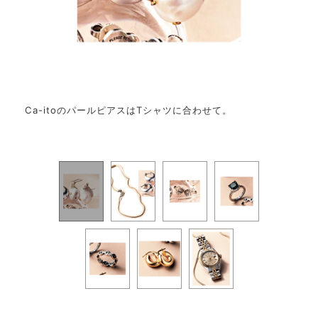
使いや
Ca-itoのパールピアスはTシャツに合わせて。
シー
スフ