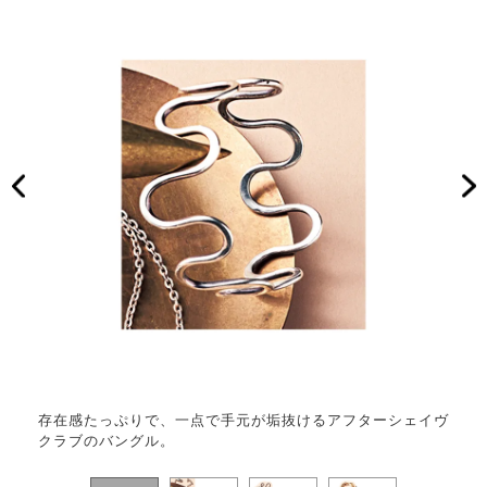
存在感たっぷりで、一点で手元が垢抜けるアフターシェイヴ
オニ
クラブのバングル。
に万