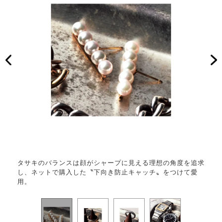
に見せ
タサキのバランスは顔がシャープに見える理想の角度を追求
経年
し、ネットで購入した〝下向き防止キャッチ〟をつけて愛
小傷
用。