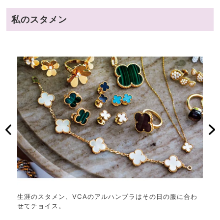
私のスタメン
く似合
生涯のスタメン、VCAのアルハンブラはその日の服に合わ
セッ
せてチョイス。