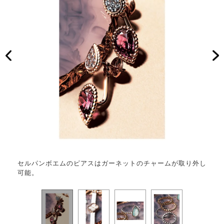
コイン
セルパンボエムのピアスはガーネットのチャームが取り外し
繊細
可能。
シー