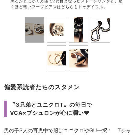
トレス
黒石がとにかく万能で2代目となったストーンリングと、驚
カジ
フ。
くほど軽いフープピアスはどちらもトゥデイフル。
メン
偏愛系読者たちのスタメン
〝3兄弟とユニクロT〟の毎日で
VCA×ブシュロンが心に潤い♥
男の子3人の育児中で服はユニクロやGU一択！ Tシャ