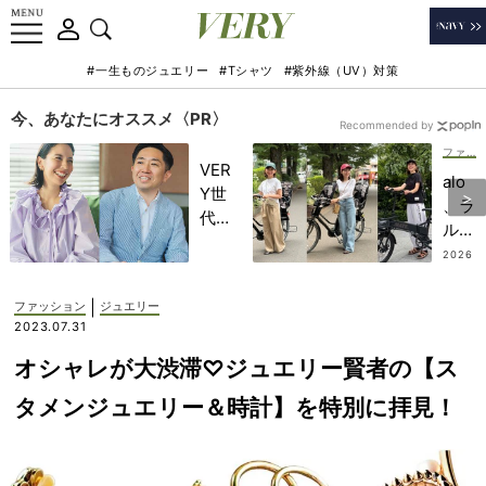
#一生ものジュエリー
#Tシャツ
#紫外線（UV）対策
今、あなたにオススメ〈PR〉
Recommended by
ファッション
VER
alo
Y世
、ラ
代が
ル
金融
フ…
2026
教育
.07.19
自転
家・
車マ
|
ファッション
ジュエリー
田内
マの
2023.07.31
学さ
愛用
んと
オシャレが大渋滞♡ジュエリー賢者の【ス
【キ
考え
ャッ
タメンジュエリー＆時計】を特別に拝見！
る
プ】
「な
18
ぜ
選！
今、