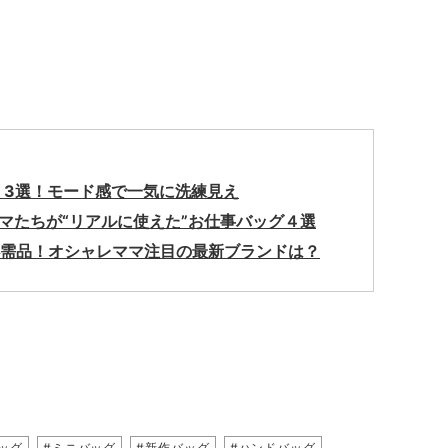
』3選！モード感で一気に洗練見え
ママたちが“リアルに使えた”お仕事バッグ４選
必需品！オシャレママ注目の最新ブランドは？
ッグ
#ミニバッグ
#新作バッグ
#ハンドバッグ