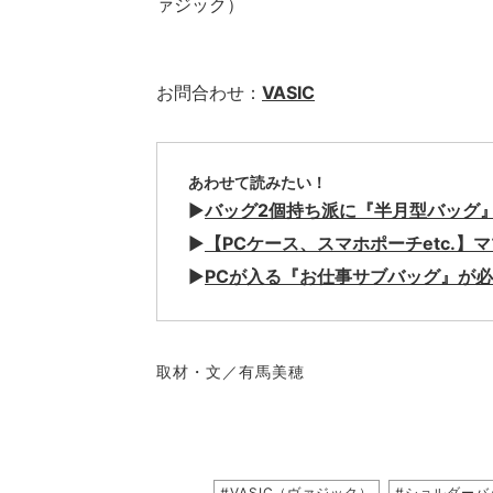
ァジック）
お問合わせ：
VASIC
あわせて読みたい！
▶
バッグ2個持ち派に『半月型バッグ
▶
【PCケース、スマホポーチetc.】
▶
PCが入る『お仕事サブバッグ』が
取材・文／有馬美穂
#VASIC（ヴァジック）
#ショルダーバ