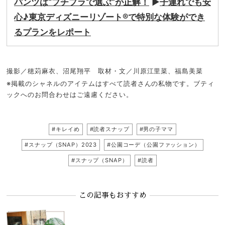
パンツは“プチプラで選ぶ”が正解！
▶
子連れでも安
心♪東京ディズニーリゾート®で特別な体験ができ
るプランをレポート
撮影／穂苅麻衣、沼尾翔平 取材・文／川原江里菜、福島美菜
※掲載のシャネルのアイテムはすべて読者さんの私物です。ブティ
ックへのお問合わせはご遠慮ください。
#キレイめ
#読者スナップ
#男の子ママ
#スナップ（SNAP）2023
#公園コーデ（公園ファッション）
#スナップ（SNAP）
#読者
この記事もおすすめ