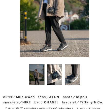
outer／
Mila Owen
tops／
ATON
pants／
le phil
sneakers／
NIKE
bag／
CHANEL
bracelet
／Tiffany & Co.