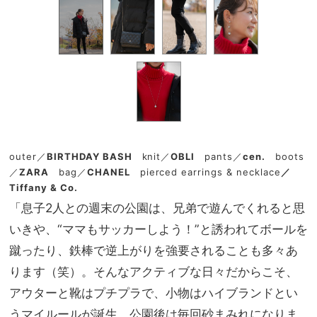
outer／
BIRTHDAY BASH
knit／
OBLI
pants／
cen.
boots
／
ZARA
bag／
CHANEL
pierced earrings & necklace
／
Tiffany & Co.
「息子
2
人との週末の公園は、兄弟で遊んでくれると思
いきや、“ママもサッカーしよう！”と誘われてボールを
蹴ったり、鉄棒で逆上がりを強要されることも多々あ
ります（笑）。そんなアクティブな日々だからこそ、
アウターと靴はプチプラで、小物はハイブランドとい
うマイルールが誕生。公園後は毎回砂まみれになりま