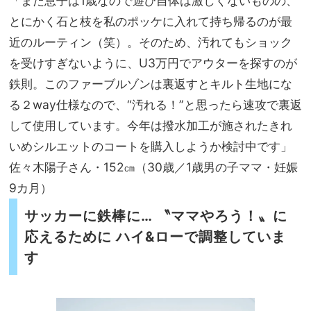
「まだ息子は1歳なので遊び自体は激しくないものの、
とにかく石と枝を私のポッケに入れて持ち帰るのが最
近のルーティン（笑）。そのため、汚れてもショック
を受けすぎないように、U3万円でアウターを探すのが
鉄則。このファーブルゾンは裏返すとキルト生地にな
る２way仕様なので、“汚れる！”と思ったら速攻で裏返
して使用しています。今年は撥水加工が施されたきれ
いめシルエットのコートを購入しようか検討中です」
佐々木陽子さん・152㎝（30歳／1歳男の子ママ・妊娠
9カ月）
サッカーに鉄棒に… 〝ママやろう！〟に
応えるために ハイ
&
ローで調整していま
す