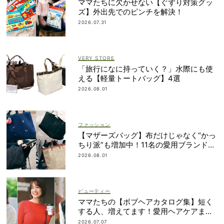
ママたちに欠かせない【ぐずり対策グッ
ズ】外出先でのピンチを解決！
2026.07.31
VERY STORE
「旅行になに持っていく？」水際にも使
える【軽量トートバッグ】4選
2026.08.01
ファッション
【マザーズバッグ】布だけじゃなく“かっ
ちり派”も増加中！11名の愛用ブランド
は？
2026.08.01
ビューティー
ママたちの【ボブヘアカタログ集】短く
する人、増えてます！愛用ヘアケアまで
全部見せ
2026.07.07