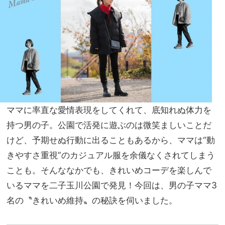
！白
家族
タン
旅】
クに
を
合わ
せる
だけ
で鮮
度ア
ップ
ママに率直な愛情表現をしてくれて、底知れぬ体力を
持つ男の子。公園で活発に遊ぶのは微笑ましいことだ
けど、予期せぬ行動に出ることもあるから、ママは“動
きやすさ重視”のカジュアル服を余儀なくされてしまう
ことも。そんななかでも、きれいめコーデを楽しんで
いるママを二子玉川公園で発見！今回は、男の子ママ3
名の〝きれいめ維持〟の秘訣を伺いました。