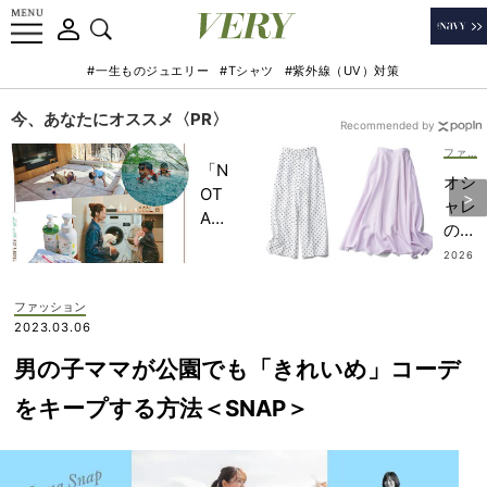
#一生ものジュエリー
#Tシャツ
#紫外線（UV）対策
今、あなたにオススメ〈PR〉
Recommended by
ファッション
「N
オシ
OT
ャレ
A
のプ
HO
ロ
2026
TEL
.08.0
は“
9
」で
夏の
ファッション
子ど
外遊
2023.03.06
もの
び”
記憶
男の子ママが公園でも「きれいめ」コーデ
に
に一
【柄
をキープする方法＜SNAP＞
生残
ボト
る
ム
【極
ス】
上の