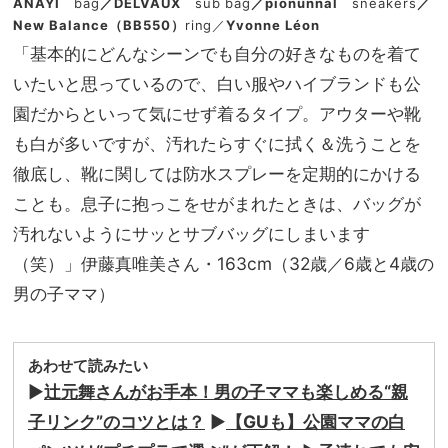
ANAYI
bag
／DELVAUX
sub bag
／pionunnal
sneakers
／
New Balance（BB550）
ring／
Yvonne Léon
「基本的にどんなシーンでも自分の好きなものを着て
いたいと思っているので、白い服やハイブランドも公
園だからといって気にせず着るタイプ。アウターや靴
も白が多いですが、汚れたらすぐに拭く＆洗うことを
徹底し、靴に関しては防水スプレーを定期的にかける
ことも。息子に抱っこをせがまれたときは、バッグが
汚れないようにサッとサブバッグにしまいます
（笑）」伊藤真唯美さん・
163cm
（
32
歳／
6
歳と
4
歳の
男の子ママ）
あわせて読みたい
▶︎
辻元舞さんがお手本！男の子ママも楽しめる“親
子リンク”のコツとは？
▶︎
【GUも】公園ママの白