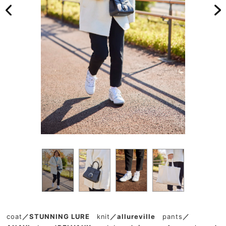
coat
／STUNNING LURE
knit
／allureville
pants
／