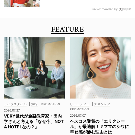
Recommended by
FEATURE
ライフスタイル
|
旅行
ビューティー
|
スキンケア
2026.07.27
VERY世代が金融教育家・田内
2026.07.07
ベスコス受賞の「エリクシー
学さんと考える「なぜ今、NOT
ル」が最適解！？ママのシワに
A HOTELなの？」
幸せ感が滲む理由とは