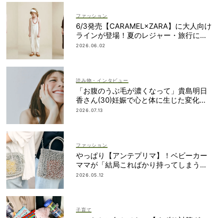
ファッション
6/3発売【CARAMEL×ZARA】に大人向け
ラインが登場！夏のレジャー・旅行にも
おすすめ
2026.06.02
読み物・インタビュー
「お腹のうぶ毛が濃くなって」貴島明日
香さん(30)妊娠で心と体に生じた変化も
「愛しいです」
2026.07.13
ファッション
やっぱり【アンテプリマ】！ベビーカー
ママが「結局こればかり持ってしまう」
納得の理由
2026.05.12
子育て