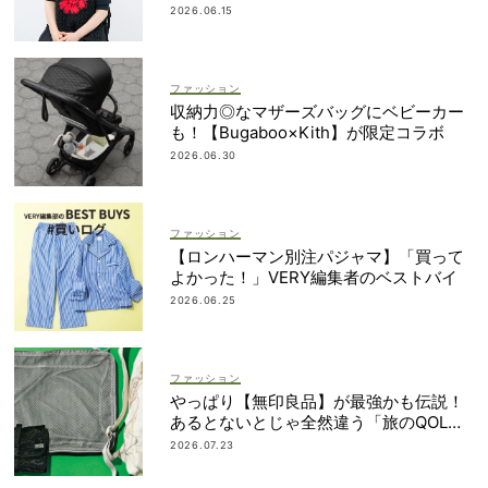
なかったから｜朝倉かすみさん
2026.06.15
ファッション
収納力◎なマザーズバッグにベビーカー
も！【Bugaboo×Kith】が限定コラボ
2026.06.30
ファッション
【ロンハーマン別注パジャマ】「買って
よかった！」VERY編集者のベストバイ
2026.06.25
ファッション
やっぱり【無印良品】が最強かも伝説！
あるとないとじゃ全然違う「旅のQOL爆
上げアイテム」
2026.07.23