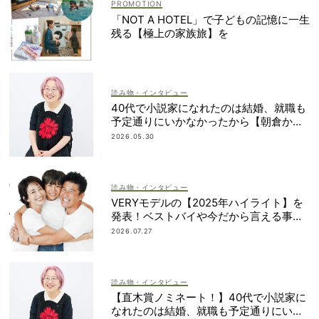
「NOT A HOTEL」で子どもの記憶に一生
残る【極上の家族旅】を
読み物・インタビュー
40代で小説家になれたのは結婚、就職も
予定通りにいかなかったから【朝倉かす
みさん】
2026.05.30
読み物・インタビュー
VERYモデルの【2025年ハイライト】を
発表！ベストバイや今だから言える事件
簿も大公開
2026.07.27
読み物・インタビュー
【直木賞ノミネート！】40代で小説家に
なれたのは結婚、就職も予定通りにいか