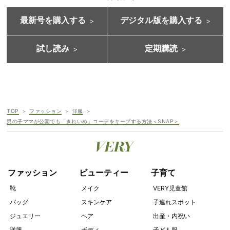
最新号を購入する
デジタル版を購入する
試し読み
定期購読
TOP
ファッション
洋服
男の子ママが公園でも「きれいめ」コーデをキープする方法＜SNAP＞
ファッション
ビューティー
子育て
靴
メイク
VERY児童館
バッグ
スキンケア
子連れスポット
ジュエリー
ヘア
出産・内祝い
洋服
ボディ
子ども服