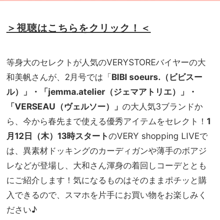
＞視聴はこちらをクリック！＜
等身大のセレクトが人気のVERYSTOREバイヤーの大
和美帆さんが、2月号では「
BIBI soeurs.（ビビスー
ル）」・「jemm
a.atelier
（ジェマアトリエ）」・
「VERSEAU
（ヴェルソー）」
の大人気
3
ブランドか
ら、今から春先まで使える優秀アイテムをセレクト！
1
月12
日（木）
13
時スタート
の
VERY shopping LIVE
で
は、異素材ドッキングのカーディガンや薄手のボアジ
レなどが登場し、
大和さん渾身の着回しコーデととも
にご紹介します！気になるものはそのままポチッと購
入できるので、スマホを片手にお買い物をお楽しみく
ださい♪