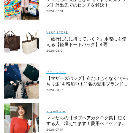
ズ】外出先でのピンチを解決！
2026.07.31
VERY STORE
「旅行になに持っていく？」水際にも使
える【軽量トートバッグ】4選
2026.08.01
ファッション
【マザーズバッグ】布だけじゃなく“かっ
ちり派”も増加中！11名の愛用ブランド
は？
2026.08.01
ビューティー
ママたちの【ボブヘアカタログ集】短く
する人、増えてます！愛用ヘアケアまで
全部見せ
2026.07.07