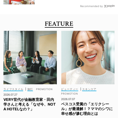
Recommended by
FEATURE
ライフスタイル
|
旅行
ビューティー
|
スキンケア
2026.07.27
VERY世代が金融教育家・田内
2026.07.07
ベスコス受賞の「エリクシー
学さんと考える「なぜ今、NOT
ル」が最適解！？ママのシワに
A HOTELなの？」
幸せ感が滲む理由とは