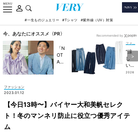
#一生ものジュエリー
#Tシャツ
#紫外線（UV）対策
今、あなたにオススメ〈PR〉
Recommended by
ファッション
「N
“涼
OT
し
A
い”
HO
が新
2026
TEL
.07.0
基
9
」で
準！
ファッション
子ど
真夏
2023.01.12
もの
こそ
記憶
【今日13時〜】バイヤー大和美帆セレク
【高
に一
機能
ト！冬のマンネリ防止に役立つ優秀アイテ
生残
デニ
る
ム
ム7
【極
選】
上の