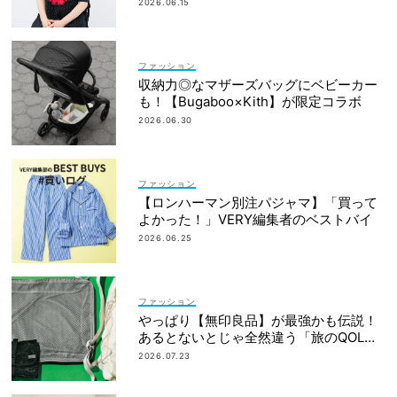
なかったから｜朝倉かすみさん
2026.06.15
ファッション
収納力◎なマザーズバッグにベビーカー
も！【Bugaboo×Kith】が限定コラボ
2026.06.30
ファッション
【ロンハーマン別注パジャマ】「買って
よかった！」VERY編集者のベストバイ
2026.06.25
ファッション
やっぱり【無印良品】が最強かも伝説！
あるとないとじゃ全然違う「旅のQOL爆
上げアイテム」
2026.07.23