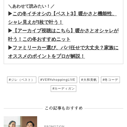
＼あわせて読みたい！／
▶︎
この冬イチオシの【ベスト3】暖かさと機能性、
シャレ見えが1枚で叶う！
▶︎
【アーカイブ視聴はこちら】暖かさとオシャレが
叶う！この冬おすすめニット
▶︎
ファミリーカー選び、パパ任せで大丈夫？
家族に
オススメのポイントをプロが解説！
#ジレ（ベスト）
#VERYshoppingLIVE
#大和美帆
#冬コーデ
#カーディガン
この記事もおすすめ