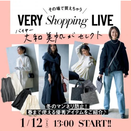
人気
家族
ブラ
旅】
ンド
を
から
続々