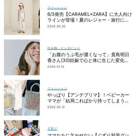
ファッション
6/3発売【CARAMEL×ZARA】に大人向け
ラインが登場！夏のレジャー・旅行にも
おすすめ
2026.06.02
読み物・インタビュー
「お腹のうぶ毛が濃くなって」貴島明日
香さん(30)妊娠で心と体に生じた変化も
「愛しいです」
2026.07.13
ファッション
やっぱり【アンテプリマ】！ベビーカー
ママが「結局こればかり持ってしまう」
納得の理由
2026.05.12
子育て
ママたちに欠かせない【ぐずり対策グッ