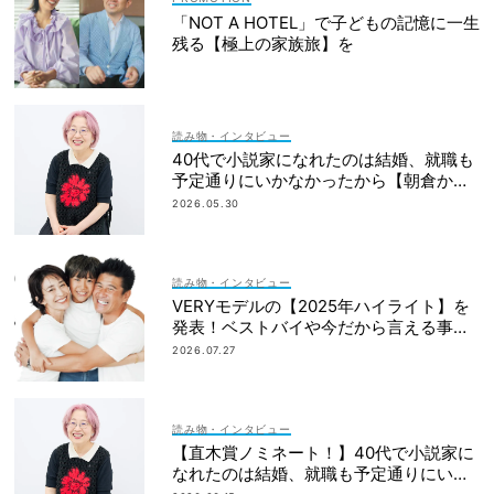
「NOT A HOTEL」で子どもの記憶に一生
残る【極上の家族旅】を
読み物・インタビュー
40代で小説家になれたのは結婚、就職も
予定通りにいかなかったから【朝倉かす
みさん】
2026.05.30
読み物・インタビュー
VERYモデルの【2025年ハイライト】を
発表！ベストバイや今だから言える事件
簿も大公開
2026.07.27
読み物・インタビュー
【直木賞ノミネート！】40代で小説家に
なれたのは結婚、就職も予定通りにいか