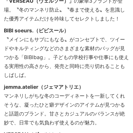
「VERSEAU
（ヴェルソー）」
の豪華3ブランドが登
場。〝冬のマンネリ防止〟〝春まで使える〟を意識し
た優秀アイテムだけを吟味してセレクトしました！
BIBI soeurs.（ビビスール）
〝メインにもサブにもなる〟がコンセプトで、ツイー
ドやキルティングなどのさまざまな素材のバッグが見
つかる「BIBIbag」。子どもの学校行事や仕事にも使え
る実用性の高さから、発売と同時に売り切れることも
しばしば。
jemm
a.atelier
（ジェマアトリエ）
マンネリしがちな冬のコーディネートを一新してくれ
そうな、凝ったひと癖デザインのアイテムが見つかる
と話題のブランド。甘さとカジュアルのバランスが絶
妙で、日常でも気負わず使えるのが魅力。