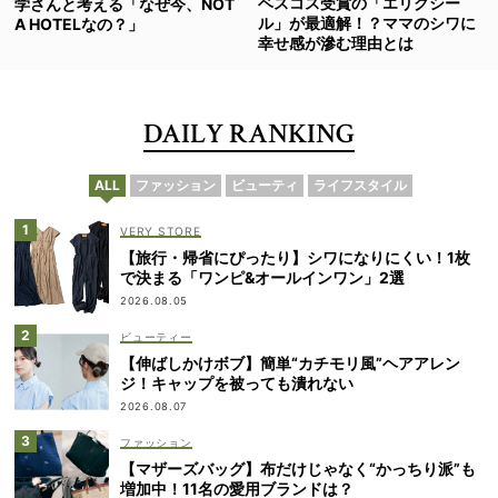
ベスコス受賞の「エリクシー
学さんと考える「なぜ今、NOT
ル」が最適解！？ママのシワに
A HOTELなの？」
幸せ感が滲む理由とは
DAILY RANKING
ALL
ファッション
ビューティ
ライフスタイル
VERY STORE
【旅行・帰省にぴったり】シワになりにくい！1枚
で決まる「ワンピ&オールインワン」2選
2026.08.05
ビューティー
【伸ばしかけボブ】簡単“カチモリ風”ヘアアレン
ジ！キャップを被っても潰れない
2026.08.07
ファッション
【マザーズバッグ】布だけじゃなく“かっちり派”も
増加中！11名の愛用ブランドは？