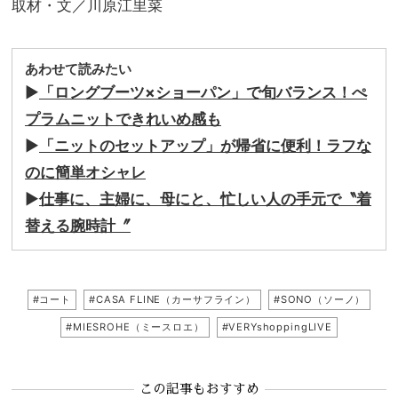
取材・文／川原江里菜
あわせて読みたい
▶︎
「ロングブーツ×ショーパン」で旬バランス！ぺ
プラムニットできれいめ感も
▶︎
「ニットのセットアップ」が帰省に便利！ラフな
のに簡単オシャレ
▶︎
仕事に、主婦に、母にと、忙しい人の手元で〝着
替える腕時計〞
#コート
#CASA FLINE（カーサフライン）
#SONO（ソーノ）
#MIESROHE（ミースロエ）
#VERYshoppingLIVE
この記事もおすすめ