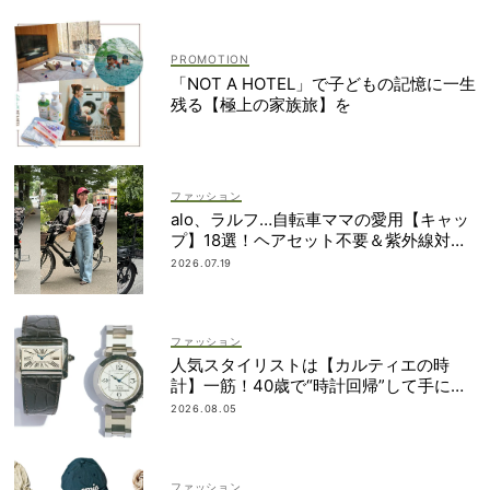
「NOT A HOTEL」で子どもの記憶に一生
残る【極上の家族旅】を
ファッション
alo、ラルフ…自転車ママの愛用【キャッ
プ】18選！ヘアセット不要＆紫外線対策
にも
2026.07.19
ファッション
人気スタイリストは【カルティエの時
計】一筋！40歳で“時計回帰”して手に入
れた名品は？
2026.08.05
ファッション