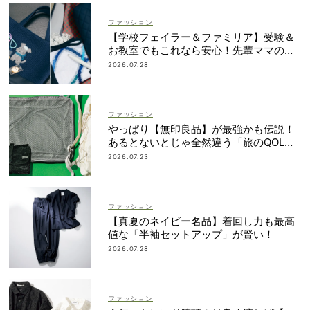
ファッション
【学校フェイラー＆ファミリア】受験＆
お教室でもこれなら安心！先輩ママの地
味見えしないネイビー小物
2026.07.28
ファッション
やっぱり【無印良品】が最強かも伝説！
あるとないとじゃ全然違う「旅のQOL爆
上げアイテム」
2026.07.23
ファッション
【真夏のネイビー名品】着回し力も最高
値な「半袖セットアップ」が賢い！
2026.07.28
ファッション