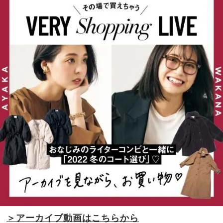
グン
家族
の
旅】
「羽
を
織り
も
の」
６選
＜水
際、
旅行
etc.
＞
＞アーカイブ動画はこちらから