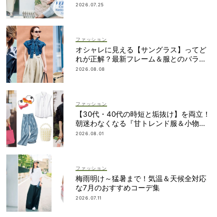
｜7/1〜10
2026.07.25
ファッション
オシャレに見える【サングラス】ってど
れが正解？最新フレーム＆服とのバラン
スを見て攻略！
2026.08.08
ファッション
【30代・40代の時短と垢抜け】を両立！
朝迷わなくなる『甘トレンド服＆小物』
最旬カタログ
2026.08.01
ファッション
梅雨明け～猛暑まで！気温＆天候全対応
な7月のおすすめコーデ集
2026.07.11