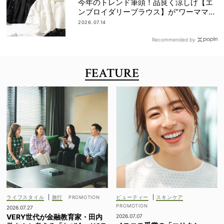
今年のトレンド筆頭！品良く涼しげ【エ
ンブロイダリーブラウス】が“ワーママの
新定番”
2026.07.14
Recommended by
FEATURE
ライフスタイル
|
旅行
ビューティー
|
スキンケア
2026.07.27
VERY世代が金融教育家・田内
2026.07.07