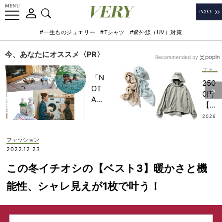
#一生ものジュエリー
#Tシャツ
#紫外線（UV）対策
今、あなたにオススメ〈PR〉
Recommended by
ファッション
「N
250
OT
0円
A
【ワ
HO
ーク
2026
TEL
.07.15
マ
」で
ン】
ファッション
子ど
が優
2022.12.23
もの
秀！
記憶
この冬イチオシの【ベスト3】暖かさと機
UV
に一
＆冷
能性、シャレ見えが1枚で叶う！
生残
房対
る
策に
【極
バツ
上の