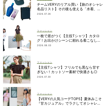
チームVERYのリアル買い【旅のオシャレ
名品リスト】その後も使える「水着、バ
ッグ、UVアイテムetc.」！
2026.07.26
ファッション
一枚で差がつく【主役Tシャツ】カタロ
グ！お出かけシーンに頼れる着こなし実
例も
2026.08.03
ファッション
【主役Tシャツ】フリルでも黒なら甘す
ぎない！カットソー素材で快適さも◎
2026.07.30
ファッション
【VERYの人気コーデTOP5】夏休みこそ
『甘カジュアル』でラクしてオシャレ！