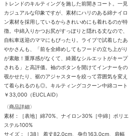
トレンドのキルティングを施した前開きコート。一見
カジュアルな印象ですが、素材にハリのある綿ナイロ
ン素材を採用しているからきれいめにも着れるのが特
徴。中綿入りかつお尻がすっぽりと隠れる丈なので、
自転車送迎のママにもぴったり。ライブで試着したあ
やかさんも、「前を全締めしてもフードの立ち上がり
が素敵！重厚感がなくて、綺麗なシルエットがキープ
される」と高評価。袖のボタンを開けてインナーをの
覗かせたり、裾のアジャスターを絞って雰囲気を変え
て着られるのも◎。キルティングコクーン中綿コート
￥33,000（EUCLAID）
〈商品詳細〉
素材：［表地］綿70%、ナイロン30%［中綿］ポリエ
ステル100%
サイズ：［38］ 着丈82.0cm、身巾163.0cm、肩幅