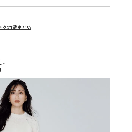
テク21選まとめ
え。
リ