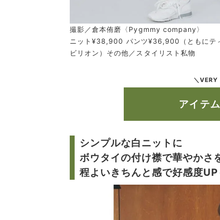
撮影／倉本侑磨〈Pygmmy company〉
ニット¥38,900 パンツ¥36,900（ともに
ビリオン）その他／スタイリスト私物
＼VERY
アイテ
シンプルな白ニットに
ボウタイの付け襟で華やかさ
程よいきちんと感で好感度UP