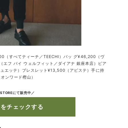
00（すべてティーチ／TEECHI）バッ グ¥46,200（ヴ
00（エフ バイ ウェルフィット／ダイアナ 銀座本店）ピア
ジュエッテ）ブレスレット¥13,500（アビステ）手に持
O／オンワード樫山）
 STOREにて販売中／
ムをチェックする