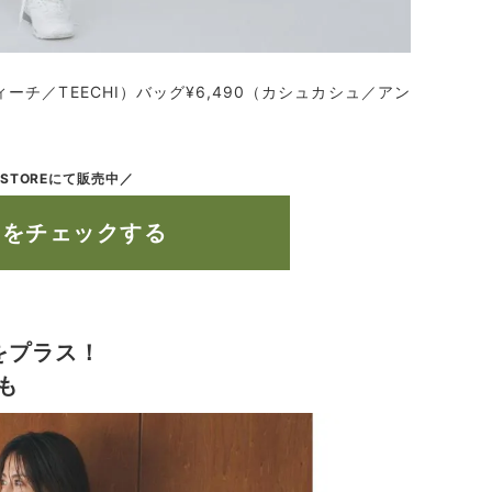
ティーチ／TEECHI）バッグ¥6,490（カシュカシュ／アン
 STOREにて販売中／
ムをチェックする
をプラス！
も