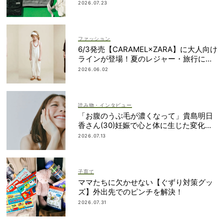
上げアイテム」
2026.07.23
ファッション
6/3発売【CARAMEL×ZARA】に大人向け
ラインが登場！夏のレジャー・旅行にも
おすすめ
2026.06.02
読み物・インタビュー
「お腹のうぶ毛が濃くなって」貴島明日
香さん(30)妊娠で心と体に生じた変化も
「愛しいです」
2026.07.13
子育て
ママたちに欠かせない【ぐずり対策グッ
ズ】外出先でのピンチを解決！
2026.07.31