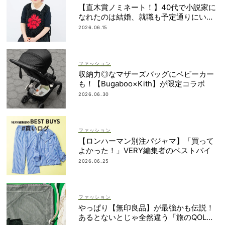
【直木賞ノミネート！】40代で小説家に
なれたのは結婚、就職も予定通りにいか
なかったから｜朝倉かすみさん
2026.06.15
ファッション
収納力◎なマザーズバッグにベビーカー
も！【Bugaboo×Kith】が限定コラボ
2026.06.30
ファッション
【ロンハーマン別注パジャマ】「買って
よかった！」VERY編集者のベストバイ
2026.06.25
ファッション
やっぱり【無印良品】が最強かも伝説！
あるとないとじゃ全然違う「旅のQOL爆