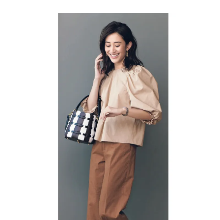
デに
NO
華や
T A
かア
HO
クセ
TEL
ント
な
を加
の？
える
」
「甘
ちび
バッ
グ」
9選