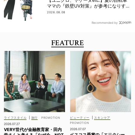
【ユニクロ、ヤケーヌetc.】夏の自転車
ママの『鉄壁UV対策』が参考になりすぎ
る！
2026.08.08
Recommended by
FEATURE
ライフスタイル
|
旅行
ビューティー
|
スキンケア
2026.07.27
VERY世代が金融教育家・田内
2026.07.07
ベスコス受賞の「エリクシー
学さんと考える「なぜ今、NOT