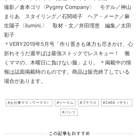
撮影／倉本ゴリ〈Pygmy Company〉 モデル／神山
まりあ スタイリング／石関靖子 ヘア・メーク／麻
生陽子〈ilumini.〉 取材・文／井田理恵 編集／太田
彩子
＊VERY2019年5月号「作り置きも体力も尽きかけ、心
折れそうだ週半ばは最強ストックでレスキュー！ 働
くママの、木曜日に負けない服」より。 ＊掲載中の情
報は誌面掲載時のものです。商品は販売終了している
場合があります。
#お仕事ママ（ワーママ）
#リーマム
#ブラウス
#ZARA（ザラ）
#パンツ
この記事もおすすめ