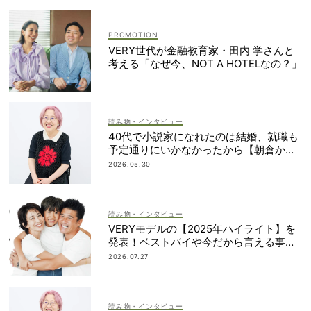
VERY世代が金融教育家・田内 学さんと
考える「なぜ今、NOT A HOTELなの？」
読み物・インタビュー
40代で小説家になれたのは結婚、就職も
予定通りにいかなかったから【朝倉かす
みさん】
2026.05.30
読み物・インタビュー
VERYモデルの【2025年ハイライト】を
発表！ベストバイや今だから言える事件
簿も大公開
2026.07.27
読み物・インタビュー