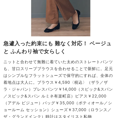
急遽入った約束にも 難なく対応！
ベージュ
と ふんわり袖で女らしく
ニットと合わせて無難に着ていた太めのストレートパンツ
も、甘口スリーブブラウスを合わせることで新鮮に。足元
はシンプルなフラットシューズで保守的にすれば、全体の
着地点は大人に。ブラウス￥4,590〈税込〉（ザラ／ザ
ラ・ジャパン）プレスパンツ￥14,000（スピック&スパン
／スピック&スパン ルミネ有楽町店）ピアス￥22,000
（アデル ビジュー）バッグ￥35,000（ポティオール／シ
ョールーム セッション）シューズ￥37,000（ロランス／
ザ・グランドインク）時計はスタイリスト私物