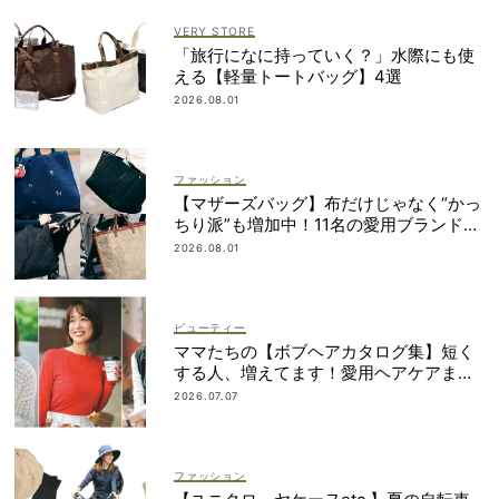
VERY STORE
「旅行になに持っていく？」水際にも使
える【軽量トートバッグ】4選
2026.08.01
ファッション
【マザーズバッグ】布だけじゃなく“かっ
ちり派”も増加中！11名の愛用ブランド
は？
2026.08.01
ビューティー
ママたちの【ボブヘアカタログ集】短く
する人、増えてます！愛用ヘアケアまで
全部見せ
2026.07.07
ファッション