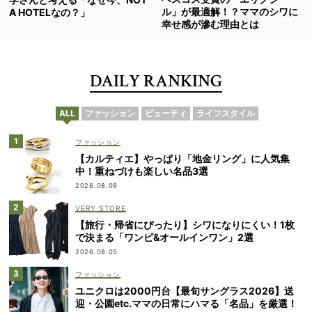
ル」が最適解！？ママのシワに
A HOTELなの？」
幸せ感が滲む理由とは
DAILY RANKING
ALL
ファッション
ビューティ
ライフスタイル
ファッション
【カルティエ】やっぱり「地金リング」に人気集
中！重ねづけも楽しい名品3選
2026.08.09
VERY STORE
【旅行・帰省にぴったり】シワになりにくい！1枚
で決まる「ワンピ&オールインワン」2選
2026.08.05
ファッション
ユニクロは2000円台【最旬サングラス2026】送
迎・公園etc.ママの日常にハマる「名品」を厳選！