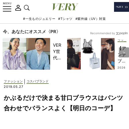
#一生ものジュエリー
#Tシャツ
#紫外線（UV）対策
今、あなたにオススメ〈PR〉
Recommended by
ファッション
VER
【ア
Y世
ンテ
代が
プリ
金融
マ
2026
教育
.07.2
etc.
4
家・
】
|
ファッション
コスパブランド
田内
800
2019.05.27
学さ
0円
んと
かぶるだけで決まる甘口ブラウスはパンツ
台か
考え
ら！
合わせでバランスよく【明日のコーデ】
る
いつ
「な
もの
ぜ
コー
今、