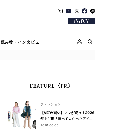
読み物・インタビュー
FEATURE〈PR〉
ファッション
【VERY買い】ママが続々！2026
年上半期「買ってよかったアイテ
ム」を発表
2026.08.05