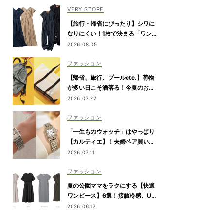
VERY STORE
【旅行・帰省にぴったり】シワに
なりにくい！1枚で決まる「ワンピ
&オールインワン」2選
2026.08.05
ファッション
【帰省、旅行、プールetc.】荷物
が多い日こそ洒落る！今夏のお出
かけ名品「トート＆リュック」５
2026.07.22
選
ファッション
「一生ものウォッチ」はやっぱり
【カルティエ】！夫婦ペア買い
も。ママたちがリアルに選んだモ
2026.07.11
デル
ファッション
夏の公園ママをラクにする【快適
ワンピース】6選！接触冷感、UV
カット機能付きも
2026.06.17