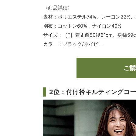
〈商品詳細〉
素材：ポリエステル74%、レーヨン22%
別布：コットン60%、ナイロン40%
サイズ：［F］着丈前50後61cm、身幅59c
カラー：ブラック/ネイビー
ご
2位：付け衿キルティングコート