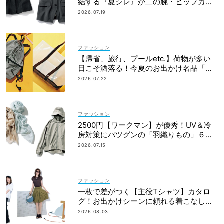
結する『夏ジレ』が二の腕・ヒップカバ
ーに大活躍
2026.07.19
ファッション
【帰省、旅行、プールetc.】荷物が多い
日こそ洒落る！今夏のお出かけ名品「ト
ート＆リュック」５選
2026.07.22
ファッション
2500円【ワークマン】が優秀！UV＆冷
房対策にバツグンの「羽織りもの」６選
＜水際、旅行etc.＞
2026.07.15
ファッション
一枚で差がつく【主役Tシャツ】カタロ
グ！お出かけシーンに頼れる着こなし実
例も
2026.08.03