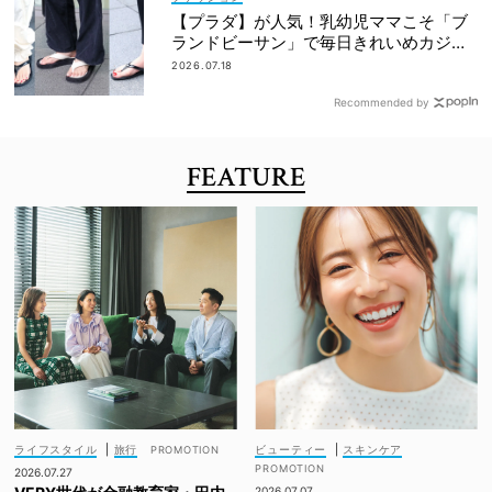
【プラダ】が人気！乳幼児ママこそ「ブ
ランドビーサン」で毎日きれいめカジュ
アルが叶う
2026.07.18
Recommended by
FEATURE
ライフスタイル
|
旅行
ビューティー
|
スキンケア
2026.07.27
2026.07.07