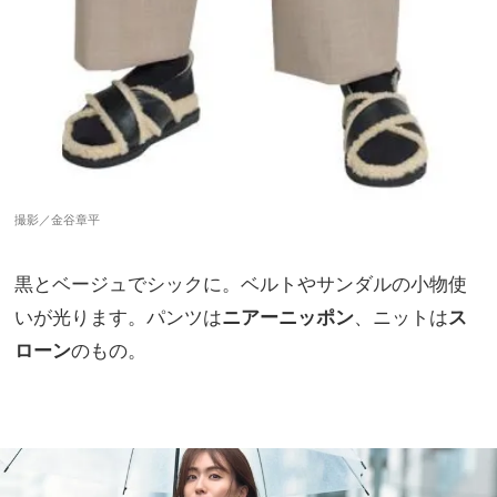
撮影／金谷章平
黒とベージュでシックに。ベルトやサンダルの小物使
いが光ります。パンツは
ニアーニッポン
、ニットは
ス
ローン
のもの。