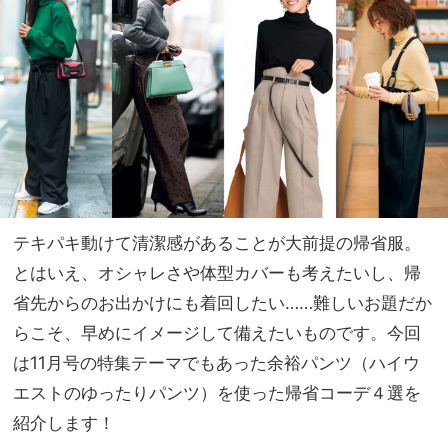
前提
家族
だか
旅】
ら投
を
資の
価値
あり
テキパキ動けて清潔感があることが大前提の帰省服。
とはいえ、オシャレさや体型カバーも考えたいし、帰
省先からのお出かけにも着回したい……難しいお題だか
らこそ、早めにイメージして備えたいものです。今回
は11月号の特集テーマでもあった余裕パンツ（ハイウ
エストのゆったりパンツ）を使った帰省コーデ４選を
紹介します！