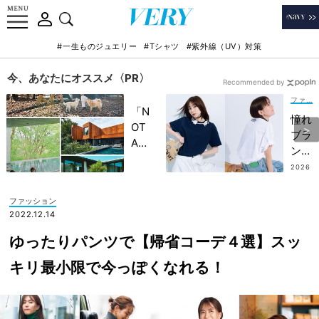
#一生ものジュエリー
#Tシャツ
#紫外線（UV）対策
今、あなたにオススメ〈PR〉
Recommended by
ファッション
「N
憧れ
OT
ブラ
A
ンド
HO
の
2026
TEL
.07.2
【一
7
」で
張羅
ファッション
子ど
Tシ
2022.12.14
もの
ャ
記憶
ゆったりパンツで【帰省コーデ４選】スッ
ツ】
に一
速
キリ最小限で今っぽくなれる！
生残
報！
る
ヘビ
【極
ロテ
上の