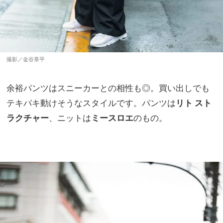
撮影／金谷章平
余裕パンツはスニーカーとの相性も◎。買い出しでも
テキパキ動けそうなスタイルです。パンツは
リト スト
ラクチャー
、ニットは
ミースロエ
のもの。