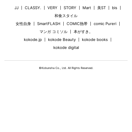
JJ
CLASSY.
VERY
STORY
Mart
美ST
bis
和食スタイル
女性自身
SmartFLASH
COMIC熱帯
comic Pureri
マンガ コミソル
本がすき。
kokode.jp
kokode Beauty
kokode books
kokode digital
©Kobunsha Co., Ltd. All Rights Reserved.