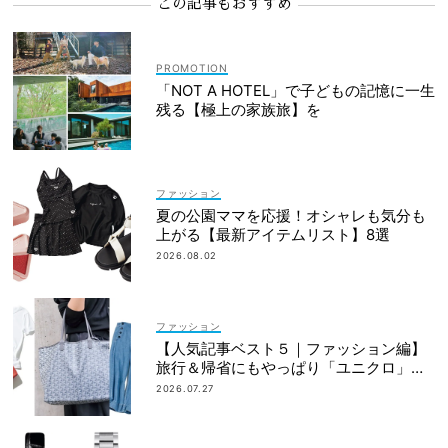
この記事もおすすめ
「NOT A HOTEL」で子どもの記憶に一生
残る【極上の家族旅】を
ファッション
夏の公園ママを応援！オシャレも気分も
上がる【最新アイテムリスト】8選
2026.08.02
ファッション
【人気記事ベスト５｜ファッション編】
旅行＆帰省にもやっぱり「ユニクロ」が
最強説！
2026.07.27