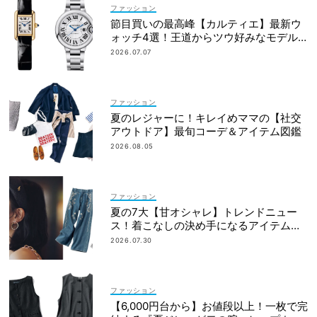
ファッション
節目買いの最高峰【カルティエ】最新ウ
ォッチ4選！王道からツウ好みなモデル
まで
2026.07.07
ファッション
夏のレジャーに！キレイめママの【社交
アウトドア】最旬コーデ＆アイテム図鑑
2026.08.05
ファッション
夏の7大【甘オシャレ】トレンドニュー
ス！着こなしの決め手になるアイテムが
勢揃い
2026.07.30
ファッション
【6,000円台から】お値段以上！一枚で完