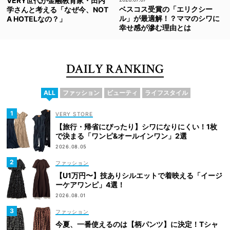
VERY世代が金融教育家・田内
ベスコス受賞の「エリクシー
学さんと考える「なぜ今、NOT
ル」が最適解！？ママのシワに
A HOTELなの？」
幸せ感が滲む理由とは
DAILY RANKING
ALL
ファッション
ビューティ
ライフスタイル
VERY STORE
【旅行・帰省にぴったり】シワになりにくい！1枚
で決まる「ワンピ&オールインワン」2選
2026.08.05
ファッション
【U1万円〜】技ありシルエットで着映える「イージ
ーケアワンピ」4選！
2026.08.01
ファッション
今夏、一番使えるのは【柄パンツ】に決定！Tシャ