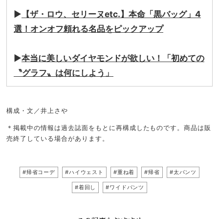
▶
【ザ・ロウ、セリーヌetc.】本命「黒バッグ」4
選！オンオフ頼れる名品をピックアップ
▶
本当に美しいダイヤモンドが欲しい！「初めての
〝グラフ〟は何にしよう」
構成・文／井上さや
＊掲載中の情報は過去誌面をもとに再構成したものです。商品は販
売終了している場合があります。
#帰省コーデ
#ハイウェスト
#重ね着
#帰省
#太パンツ
#着回し
#ワイドパンツ