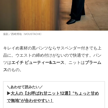
撮影／西崎博哉〈MOUSTACHE〉
キレイめ素材の黒パンツならサスペンダー付きでも上
品に。ウエストの締め付けがないので快適です。パン
ツは
エイチ ビューティー&ユース
、ニットは
ブラーム
ス
のもの。
＼あわせて読みたい／
▶
大人の【お呼ばれ甘ニット12選】“ちょっと甘め
で無地”が合わせやすい！