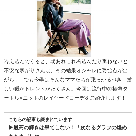
イン
家族
ワ
旅】
ン」
を
を新
調！
冷え込んでくると、朝あれこれ着込んだり重ねないと
不安な寒がりさんは、その結果オシャレに妥協点が出
がち…。でも今季はそんなママたちが乗っかるべき、嬉
しい暖かトレンドがたくさん。今回は流行中の極薄タ
ートル×ニットのレイヤードコーデをご紹介します！
こちらの記事も読まれています
▶︎
最高の輝きは果てしない！「次なるグラフの煌め