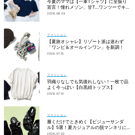
今夏のママは【一軍Tシャツ】に全振り
宣言！憧れメゾン、甘T…ワンツーでキマ
るものだけ
2026.08.03
ファッション
【夏旅オシャレ】リゾート派は迷わず
「ワンピ＆オールインワン」を新調！
2026.07.15
ファッション
羽織りなしでも気後れしない！一枚で品
よく今っぽい【白黒紺トップス】
2026.07.14
ファッション
履くだけでときめく【ビジューサンダ
ル】5選！夏カジュアルの脱マンネリに効
果大
2026.07.20