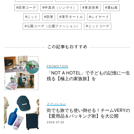
#防寒コーデ
#申真衣（シンマイ）
#東原亜希
#重ね着
#ニット
#防寒
#薄手タートル
#レイヤード
#公園コーデ（公園ファッション）
#ニットコーデ
この記事もおすすめ
「NOT A HOTEL」で子どもの記憶に一生
残る【極上の家族旅】を
ファッション
街でも旅でも使い倒せる！チームVERYの
【愛用品＆パッキング術】を大公開
2026.07.25