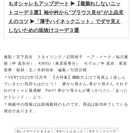
もオシャレもアップデート
▶︎
【着膨れしないニッ
トコーデ３選】袖や衿から“ブラウス見せ”が上品見
えのコツ
▶︎
「薄手ハイネックニット」でダサ見え
しないための垢抜けコーデ３選
撮影／宮下昌生 スタイリング／石関靖子 ヘア・メーク／福川雅
顕（申 真衣分）、KIKKU（東原亜希分） モデル／申 真衣、東原
亜希 取材・文／木村幼奈 編集／引田沙羅
＊VERY2022年12月号「【大特集】機動力上げて首尾よく楽しん
でいきたい気持ちはひとつ！ 暑がり母さん､寒がり母さん それぞ
れのオシャレ最適解 Part1 寒がり母さんが乗っかりたい「あった
かトレンド」」より。
＊掲載中の情報は誌面掲載時のものです。商品は販売終了している
場合があります。
#レイヤードスタイル
#タートルネック
#オフィスコーデ