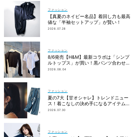
ファッション
【真夏のネイビー名品】着回し力も最高
値な「半袖セットアップ」が賢い！
2026.07.28
ファッション
8/6発売【H&M】最新コラボは「シンプ
ルトップス」が買い！黒パンツ合わせも
即サマ見え
2026.08.04
ファッション
夏の7大【甘オシャレ】トレンドニュー
ス！着こなしの決め手になるアイテムが
勢揃い
2026.07.30
ファッション