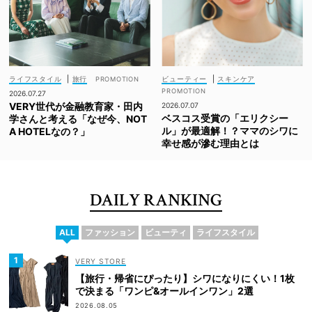
ライフスタイル
|
旅行
ビューティー
|
スキンケア
2026.07.27
VERY世代が金融教育家・田内
2026.07.07
ベスコス受賞の「エリクシー
学さんと考える「なぜ今、NOT
ル」が最適解！？ママのシワに
A HOTELなの？」
幸せ感が滲む理由とは
DAILY RANKING
ALL
ファッション
ビューティ
ライフスタイル
VERY STORE
【旅行・帰省にぴったり】シワになりにくい！1枚
で決まる「ワンピ&オールインワン」2選
2026.08.05