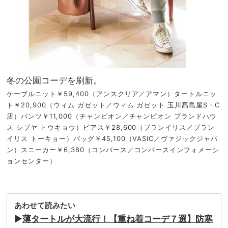
冬の公園コーデを刷新。
ケーブルニット￥59,400（アンスクリア／アマン）タートルニッ
ト￥20,900（ウィム ガゼット／ウィム ガゼット 玉川髙島屋S・C
店）パンツ￥11,000（チャンピオン／チャンピオン ブランドハウ
ス シブヤ トウキョウ）ピアス￥28,600（ブランイリス／ブラン
イリス トーキョー）バッグ￥45,100（VASIC／ヴァジックジャパ
ン）スニーカー￥6,380（コンバース／コンバースインフォメーシ
ョンセンター）
あわせて読みたい
▶︎
薄タートルが大流行！【重ね着コーデ７選】防寒