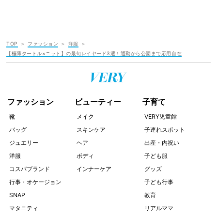
TOP
ファッション
洋服
【極薄タートル×ニット】の最旬レイヤード3選！通勤から公園まで応用自在
ファッション
ビューティー
子育て
靴
メイク
VERY児童館
バッグ
スキンケア
子連れスポット
ジュエリー
ヘア
出産・内祝い
洋服
ボディ
子ども服
コスパブランド
インナーケア
グッズ
行事・オケージョン
子ども行事
SNAP
教育
マタニティ
リアルママ