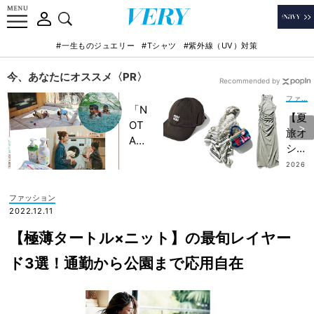
#一生ものジュエリー
#Tシャツ
#紫外線（UV）対策
今、あなたにオススメ〈PR〉
Recommended by
ファッション
「N
【夏
OT
旅オ
A
シャ
HO
レ】
2026
TEL
.07.15
リゾ
」で
ート
ファッション
子ど
派は
2022.12.11
もの
迷わ
記憶
【極薄タートル×ニット】の最旬レイヤー
ず
に一
「ワ
ド3選！通勤から公園まで応用自在
生残
ンピ
る
＆オ
【極
ール
上の