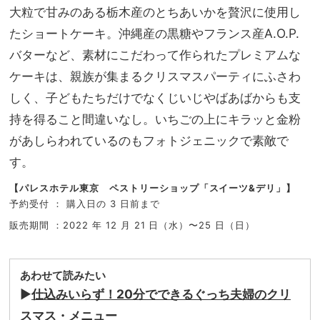
大粒で甘みのある栃木産のとちあいかを贅沢に使用し
たショートケーキ。沖縄産の黒糖やフランス産
A.O.P.
バターなど、素材にこだわって作られたプレミアムな
ケーキは、親族が集まるクリスマスパーティにふさわ
しく、子どもたちだけでなくじいじやばあばからも支
持を得ること間違いなし。いちごの上にキラッと金粉
があしらわれているのもフォトジェニックで素敵で
す。
【
パレスホテル東京
ペストリーショップ「スイーツ&デリ」
】
予約受付 ： 購入日の 3 日前まで
販売期間 ：2022 年 12 月 21 日（水）〜25 日（日）
あわせて読みたい
▶︎
仕込みいらず！20分でできるぐっち夫婦のクリ
スマス・メニュー