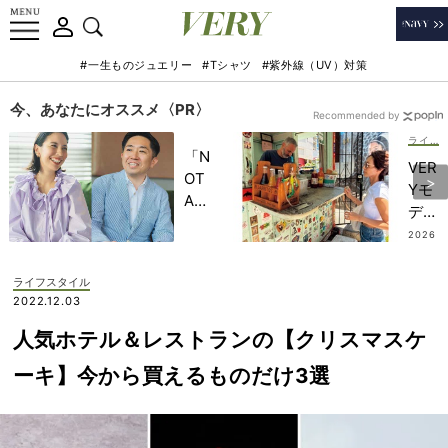
#一生ものジュエリー
#Tシャツ
#紫外線（UV）対策
今、あなたにオススメ〈PR〉
Recommended by
ライフスタイル
「N
VER
OT
Yモ
A
デル
HO
がリ
2026
TEL
.07.2
アル
4
」で
推し
ライフスタイル
子ど
【ハ
2022.12.03
もの
ワイ
記憶
人気ホテル＆レストランの【クリスマスケ
の最
に一
新ロ
ーキ】今から買えるものだけ3選
生残
ーカ
る
ルグ
【極
ル
上の