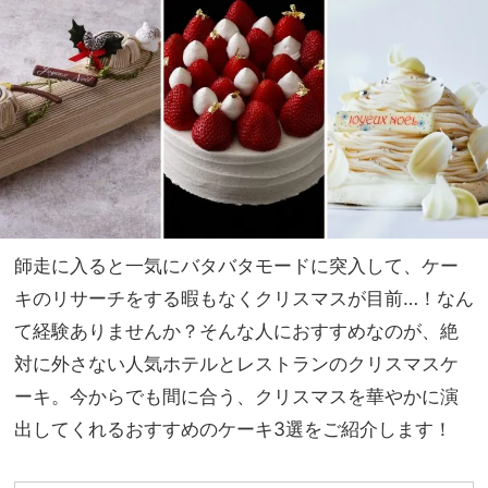
メ】
家族
8
旅】
選！
を
マラ
サ
ダ、
タコ
ス
etc.
師走に入ると一気にバタバタモードに突入して、ケー
キのリサーチをする暇もなくクリスマスが目前
…
！なん
て経験ありませんか？そんな人におすすめなのが、絶
対に外さない人気ホテルとレストランのクリスマスケ
ーキ。今からでも間に合う、クリスマスを華やかに演
出してくれるおすすめのケーキ
3
選をご紹介します！