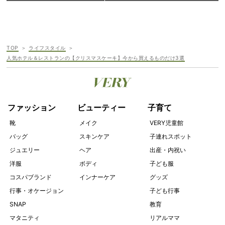
TOP
ライフスタイル
人気ホテル＆レストランの【クリスマスケーキ】今から買えるものだけ3選
ファッション
ビューティー
子育て
靴
メイク
VERY児童館
バッグ
スキンケア
子連れスポット
ジュエリー
ヘア
出産・内祝い
洋服
ボディ
子ども服
コスパブランド
インナーケア
グッズ
行事・オケージョン
子ども行事
SNAP
教育
マタニティ
リアルママ