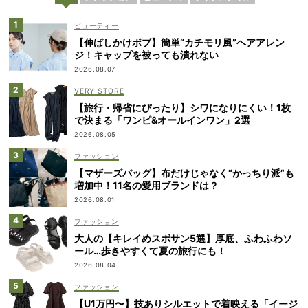
ビューティー
【伸ばしかけボブ】簡単“カチモリ風”ヘアアレン
ジ！キャップを被っても潰れない
2026.08.07
VERY STORE
【旅行・帰省にぴったり】シワになりにくい！1枚
で決まる「ワンピ&オールインワン」2選
2026.08.05
ファッション
【マザーズバッグ】布だけじゃなく“かっちり派”も
増加中！11名の愛用ブランドは？
2026.08.01
ファッション
大人の【キレイめスポサン5選】厚底、ふわふわソ
ール…歩きやすくて夏の旅行にも！
2026.08.04
ファッション
【U1万円〜】技ありシルエットで着映える「イージ