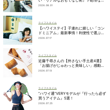
い『リアルなおもてなし術』下処理なし
レシピや愛用品も
2026.08.01
ライフスタイル
【ハワイステイ】子連れに嬉しい「コン
ドミニアム」最新事情！利便性で選ぶな
ら？
2026.07.17
ライフスタイル
近藤千尋さんの【外さない手土産4選】
「お揚げがじゅわっと美味しい」感動も
のの逸品とは？
2026.07.13
ライフスタイル
“ハワイ通”VERYモデルが『行ったら必ず
買うアイテム』5選！
2026.07.25