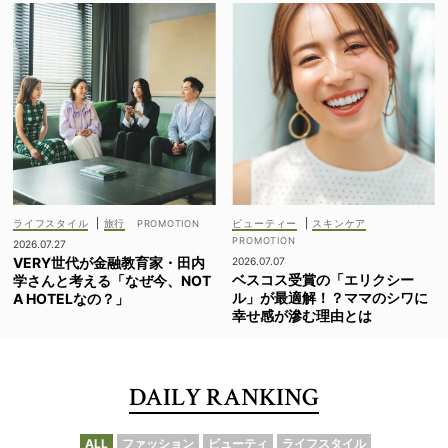
ライフスタイル
|
旅行
ビューティー
|
スキンケア
2026.07.27
VERY世代が金融教育家・田内
2026.07.07
ベスコス受賞の「エリクシー
学さんと考える「なぜ今、NOT
ル」が最適解！？ママのシワに
A HOTELなの？」
幸せ感が滲む理由とは
DAILY RANKING
ALL
ファッション
ビューティ
ライフスタイル