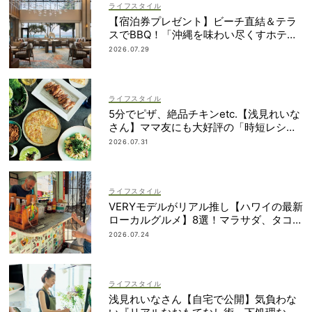
ライフスタイル
【宿泊券プレゼント】ビーチ直結＆テラ
スでBBQ！「沖縄を味わい尽くすホテ
ル」2段ベッドやコネクティングルームも
2026.07.29
ライフスタイル
5分でピザ、絶品チキンetc.【浅見れいな
さん】ママ友にも大好評の「時短レシ
ピ」４選
2026.07.31
ライフスタイル
VERYモデルがリアル推し【ハワイの最新
ローカルグルメ】8選！マラサダ、タコス
etc.
2026.07.24
ライフスタイル
浅見れいなさん【自宅で公開】気負わな