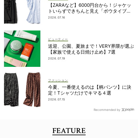
【ZARAなど】6000円台から！ジャケッ
トいらずできちんと見え「ボウタイブラ
ウス」4選
2026.07.16
ビューティー
送迎、公園、夏旅まで！VERY界隈が選ぶ
【家族で使える日焼け止め】7選
2026.07.19
ファッション
今夏、一番使えるのは【柄パンツ】に決
定！Tシャツだけでキマる４選
2026.07.15
Recommended by
FEATURE