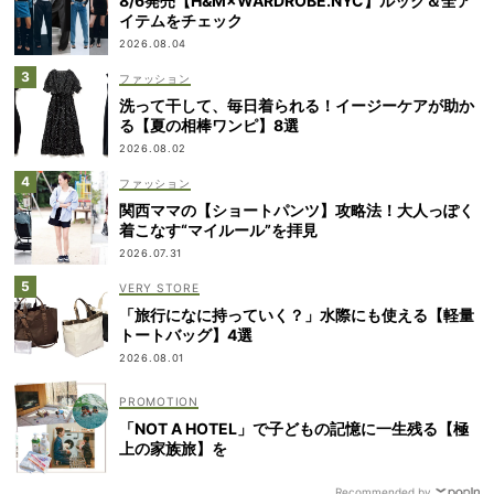
8/6発売【H&M×WARDROBE.NYC】ルック＆全ア
イテムをチェック
2026.08.04
ファッション
洗って干して、毎日着られる！イージーケアが助か
る【夏の相棒ワンピ】8選
2026.08.02
ファッション
関西ママの【ショートパンツ】攻略法！大人っぽく
着こなす“マイルール”を拝見
2026.07.31
VERY STORE
「旅行になに持っていく？」水際にも使える【軽量
トートバッグ】4選
2026.08.01
「NOT A HOTEL」で子どもの記憶に一生残る【極
上の家族旅】を
Recommended by