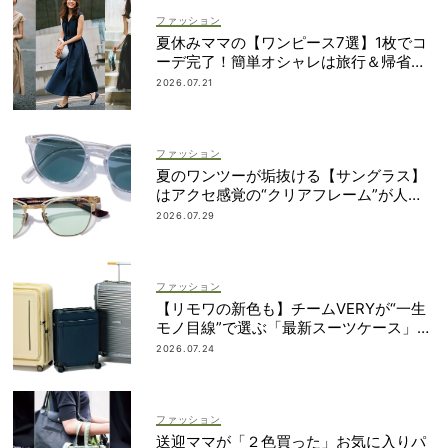
ファッション
夏休みママの【ワンピース7選】1枚でコ
ーデ完了！簡単オシャレは旅行＆帰省に
も
2026.07.21
ファッション
夏のワンツーが垢抜ける【サングラス】
はアクセ感覚の“クリアフレーム”が人
気！
2026.07.29
ファッション
【リモワの新色も】チームVERYが“一生
モノ目線”で選ぶ「最新スーツケース」5
選！
2026.07.24
ファッション
送迎ママが「２色買った」お気に入りパ