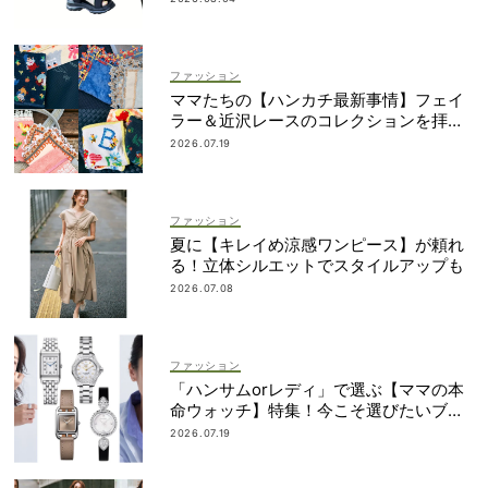
ファッション
ママたちの【ハンカチ最新事情】フェイ
ラー＆近沢レースのコレクションを拝
見！
2026.07.19
ファッション
夏に【キレイめ涼感ワンピース】が頼れ
る！立体シルエットでスタイルアップも
2026.07.08
ファッション
「ハンサムorレディ」で選ぶ【ママの本
命ウォッチ】特集！今こそ選びたいブラ
ンド19選
2026.07.19