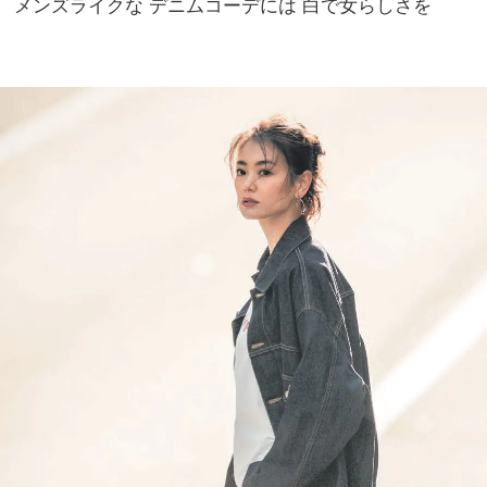
メンズライクな デニムコーデには 白で女らしさを
る夏
家族
コー
旅】
デ7
を
選