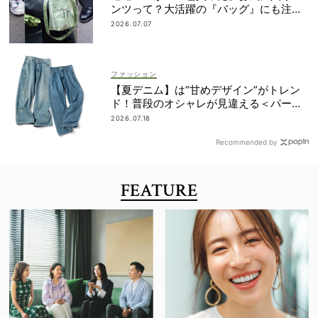
ンツって？大活躍の『バッグ』にも注
目！
2026.07.07
ファッション
【夏デニム】は“甘めデザイン”がトレン
ド！普段のオシャレが見違える＜パー
ル、レースetc.＞
2026.07.18
Recommended by
FEATURE