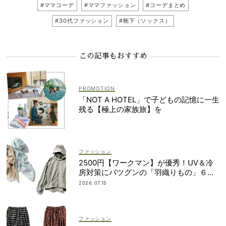
#ママコーデ
#ママファッション
#コーデまとめ
#30代ファッション
#靴下（ソックス）
この記事もおすすめ
「NOT A HOTEL」で子どもの記憶に一生
残る【極上の家族旅】を
ファッション
2500円【ワークマン】が優秀！UV＆冷
房対策にバツグンの「羽織りもの」６選
＜水際、旅行etc.＞
2026.07.15
ファッション