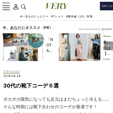
#一生ものジュエリー
#Tシャツ
#紫外線（UV）対策
今、あなたにオススメ〈PR〉
Recommended by
ファッション
「N
暑い
OT
日は
A
【イ
HO
ージ
2026
TEL
.08.0
ーパ
1
」で
ン
ファッション
子ど
ツ】
2019.04.26
もの
が楽
記憶
30代の靴下コーデ６選
ち
に一
ん！
生残
キレ
ポカポカ陽気になっても足元はまだちょっと冷える……
る
イ見
【極
そんな時期には靴下合わせのコーデが最適です！
えす
上の