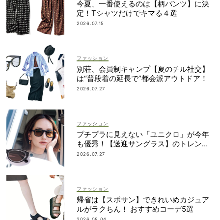
今夏、一番使えるのは【柄パンツ】に決
定！Tシャツだけでキマる４選
2026.07.15
ファッション
別荘、会員制キャンプ【夏のチル社交】
は“普段着の延長で”都会派アウトドア！
2026.07.27
ファッション
プチプラに見えない「ユニクロ」が今年
も優秀！【送迎サングラス】のトレンド
は“黒”のフレーム
2026.07.27
ファッション
帰省は【スポサン】できれいめカジュア
ルがラクちん！ おすすめコーデ5選
2026.08.04